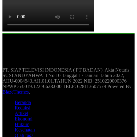
Berita Update Humas Indonesia
PT. SIAP TELEVISI INDONESIA ( PT BADAN), Akta Notaris:
SUSI ANDYAHWATI No.10 Tanggal 17 Januari Tahun 2022,
AHU-0004543.AH.01.01.TAHUN 2022 NIB: 2510220000376
NPWP :63.019.122.9-628.000 TELP: 628113607579 Powered By
BlazeThemes
.
Beranda
Redaksi
Artikel
Ekonomi
Hukum
Kesehatan
Olah raga