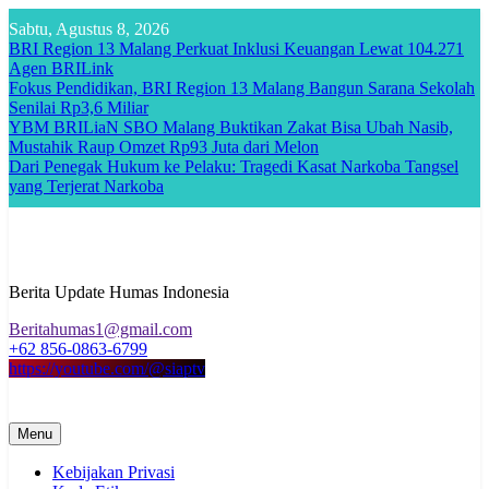
Skip
Sabtu, Agustus 8, 2026
to
BRI Region 13 Malang Perkuat Inklusi Keuangan Lewat 104.271
content
Agen BRILink
Fokus Pendidikan, BRI Region 13 Malang Bangun Sarana Sekolah
Senilai Rp3,6 Miliar
YBM BRILiaN SBO Malang Buktikan Zakat Bisa Ubah Nasib,
Mustahik Raup Omzet Rp93 Juta dari Melon
Dari Penegak Hukum ke Pelaku: Tragedi Kasat Narkoba Tangsel
yang Terjerat Narkoba
Berita Update Humas Indonesia
Beritahumas1@gmail.com
+62 856-0863-6799
https://youtube.com/@siaptv
Menu
Kebijakan Privasi