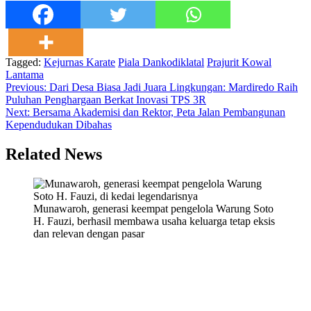
Tagged:
Kejurnas Karate
Piala Dankodiklatal
Prajurit Kowal
Lantama
Navigasi
Previous:
Dari Desa Biasa Jadi Juara Lingkungan: Mardiredo Raih
Puluhan Penghargaan Berkat Inovasi TPS 3R
pos
Next:
Bersama Akademisi dan Rektor, Peta Jalan Pembangunan
Kependudukan Dibahas
Related News
Munawaroh, generasi keempat pengelola Warung Soto
H. Fauzi, berhasil membawa usaha keluarga tetap eksis
dan relevan dengan pasar