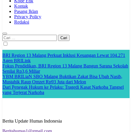
Kode Etik
Kontak
Pasang Iklan
Privacy Policy
Redaksi
Cari
untuk:
BRI Region 13 Malang Perkuat Inklusi Keuangan Lewat 104.271
Agen BRILink
Fokus Pendidikan, BRI Region 13 Malang Bangun Sarana Sekolah
Senilai Rp3,6 Miliar
YBM BRILiaN SBO Malang Buktikan Zakat Bisa Ubah Nasib,
Mustahik Raup Omzet Rp93 Juta dari Melon
Dari Penegak Hukum ke Pelaku: Tragedi Kasat Narkoba Tangsel
yang Terjerat Narkoba
Berita Update Humas Indonesia
Beritahumas1@gmail.com