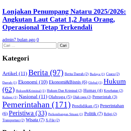
Lonjakan Penumpang Nataru 2025/2026:
Angkutan Laut Catat 1,2 Juta Orang,
Operasional Tetap Terkendali
admin
7 bulan ago
0
Cari
untuk:
Kategori
Berita
(97)
Artikel
(11)
Berita Daerah
(2)
Cuaca
(2)
Budaya
(1)
Hukum
Ekonomi
(10)
Ekonomi&Bisnis
(6)
Daerah
(1)
Global
(1)
(62)
Humas
(4)
Hukum Dan Kriminal
(2)
Kesehatan
(2)
Hukum&Kriminal
(1)
Nasional
(11)
Olahraga
(5)
Pemerintah
(3)
Olah raga
(2)
Kuliner
(1)
Pemerintahan
(171)
Pendidikan
(5)
Penerintahan
Peristiwa
(33)
Politik
(7)
(6)
Religi
(2)
Perkembangan Situasi
(1)
Wisata
(7)
Transportasi
(2)
X-File
(2)