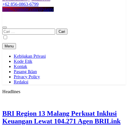
+62 856-0863-6799
https://youtube.com/@siaptv
Cari
untuk:
Menu
Kebijakan Privasi
Kode Etik
Kontak
Pasang Iklan
Privacy Policy
Redaksi
Headlines
BRI Region 13 Malang Perkuat Inklusi
Keuangan Lewat 104.271 Agen BRILink