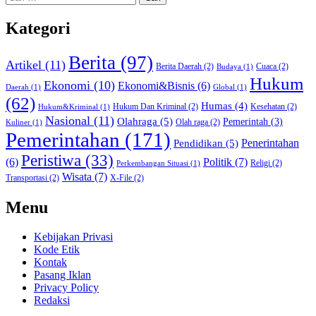
untuk:
Kategori
Berita
(97)
Artikel
(11)
Berita Daerah
(2)
Cuaca
(2)
Budaya
(1)
Hukum
Ekonomi
(10)
Ekonomi&Bisnis
(6)
Daerah
(1)
Global
(1)
(62)
Humas
(4)
Hukum Dan Kriminal
(2)
Kesehatan
(2)
Hukum&Kriminal
(1)
Nasional
(11)
Olahraga
(5)
Pemerintah
(3)
Olah raga
(2)
Kuliner
(1)
Pemerintahan
(171)
Pendidikan
(5)
Penerintahan
Peristiwa
(33)
Politik
(7)
(6)
Religi
(2)
Perkembangan Situasi
(1)
Wisata
(7)
Transportasi
(2)
X-File
(2)
Menu
Kebijakan Privasi
Kode Etik
Kontak
Pasang Iklan
Privacy Policy
Redaksi