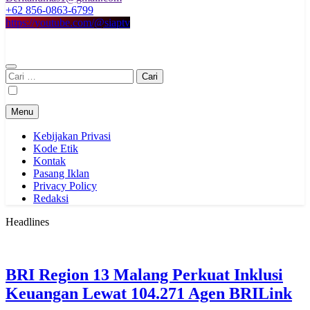
+62 856-0863-6799
https://youtube.com/@siaptv
Cari
untuk:
Menu
Kebijakan Privasi
Kode Etik
Kontak
Pasang Iklan
Privacy Policy
Redaksi
Headlines
BRI Region 13 Malang Perkuat Inklusi
Keuangan Lewat 104.271 Agen BRILink