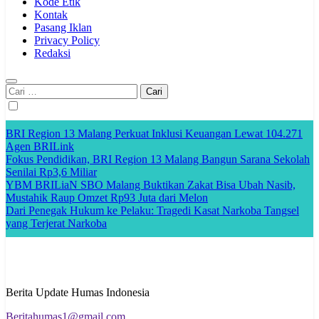
Kode Etik
Kontak
Pasang Iklan
Privacy Policy
Redaksi
Cari
untuk:
BRI Region 13 Malang Perkuat Inklusi Keuangan Lewat 104.271
Agen BRILink
Fokus Pendidikan, BRI Region 13 Malang Bangun Sarana Sekolah
Senilai Rp3,6 Miliar
YBM BRILiaN SBO Malang Buktikan Zakat Bisa Ubah Nasib,
Mustahik Raup Omzet Rp93 Juta dari Melon
Dari Penegak Hukum ke Pelaku: Tragedi Kasat Narkoba Tangsel
yang Terjerat Narkoba
Berita Update Humas Indonesia
Beritahumas1@gmail.com