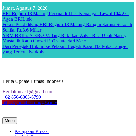
Skip
Jumat, Agustus 7, 2026
to
BRI Region 13 Malang Perkuat Inklusi Keuangan Lewat 104.271
content
Agen BRILink
Fokus Pendidikan, BRI Region 13 Malang Bangun Sarana Sekolah
Senilai Rp3,6 Miliar
YBM BRILiaN SBO Malang Buktikan Zakat Bisa Ubah Nasib,
Mustahik Raup Omzet Rp93 Juta dari Melon
Dari Penegak Hukum ke Pelaku: Tragedi Kasat Narkoba Tangsel
yang Terjerat Narkoba
Berita Update Humas Indonesia
Beritahumas1@gmail.com
+62 856-0863-6799
https://youtube.com/@siaptv
Menu
Kebijakan Privasi