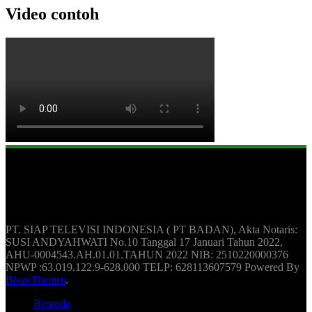
Video contoh
Berita Update Humas Indonesia
PT. SIAP TELEVISI INDONESIA ( PT BADAN), Akta Notaris:
SUSI ANDYAHWATI No.10 Tanggal 17 Januari Tahun 2022,
AHU-0004543.AH.01.01.TAHUN 2022 NIB: 2510220000376
NPWP :63.019.122.9-628.000 TELP: 628113607579 Powered By
BlazeThemes
.
Beranda