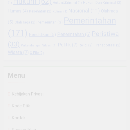
Hukum
(62)
Hukum Dan Kriminal
(2)
(1)
Hukum&Kriminal
(1)
Nasional
(11)
Olahraga
Humas
(4)
Kesehatan
(2)
Kuliner
(1)
Pemerintahan
(5)
Pemerintah
(3)
Olah raga
(2)
(171)
Peristiwa
Penerintahan
(6)
Pendidikan
(5)
(33)
Politik
(7)
Religi
(2)
Transportasi
(2)
Perkembangan Situasi
(1)
Wisata
(7)
X-File
(2)
Menu
Kebijakan Privasi
Kode Etik
Kontak
Pasang Iklan