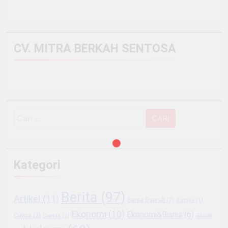
CV. MITRA BERKAH SENTOSA
Cari
untuk:
Kategori
Berita
(97)
Artikel
(11)
Berita Daerah
(2)
Budaya
(1)
Ekonomi
(10)
Ekonomi&Bisnis
(6)
Cuaca
(2)
Daerah
(1)
Global