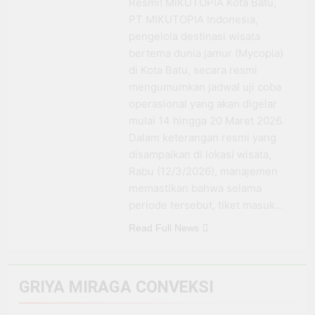
Resmi! MIKUTOPIA Kota Batu,
BRI Antar Bebek Bang
PT MIKUTOPIA Indonesia,
Alex Ekspansi hingga
3 Minggu Ago
pengelola destinasi wisata
Besuki dan
Kemenhub Pastikan
Kembangkan Coffee
bertema dunia jamur (Mycopia)
Program PPN DTP
Space
di Kota Batu, secara resmi
Dukung Daya Beli
1 Bulan Ago
Masyarakat Selama
mengumumkan jadwal uji coba
Prabowo: Tidak Ada
Periode Libur Sekolah
operasional yang akan digelar
Negara yang Bisa
Bertahan Tanpa
mulai 14 hingga 20 Maret 2026.
3 Bulan Ago
Produksi Pangan
Dalam keterangan resmi yang
yang
disampaikan di lokasi wisata,
Berkesinambungan
Rabu (12/3/2026), manajemen
memastikan bahwa selama
periode tersebut, tiket masuk…
Read Full News
GRIYA MIRAGA CONVEKSI