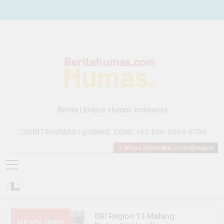
Skip
to
content
Berita Update Humas Indonesia
BERITAHUMAS1@GMAIL.COM
+62 856-0863-6799
https://youtube.com/@siaptv
BRI Region 13 Malang
HEADLINES