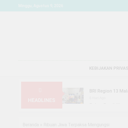
Skip
Minggu, Agustus 9, 2026
to
content
KEBIJAKAN PRIVAS
BRI Region 13 Mal
6 Hari Ago
HEADLINES
Fokus Pendidikan,
1 Minggu Ago
YBM BRILiaN SBO 
Beranda
»
Ribuan Jiwa Terpaksa Mengungsi
1 Minggu Ago