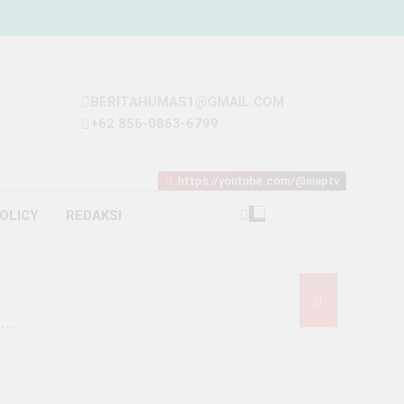
BERITAHUMAS1@GMAIL.COM
+62 856-0863-6799
https://youtube.com/@siaptv
POLICY
REDAKSI
iliar
t Rp93 Juta dari Melon