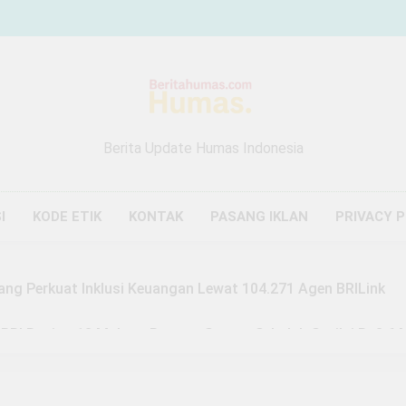
Berita Update Humas Indonesia
I
KODE ETIK
KONTAK
PASANG IKLAN
PRIVACY 
ang Perkuat Inklusi Keuangan Lewat 104.271 Agen BRILink
 BRI Region 13 Malang Bangun Sarana Sekolah Senilai Rp3,6 M
Malang Buktikan Zakat Bisa Ubah Nasib, Mustahik Raup Omze