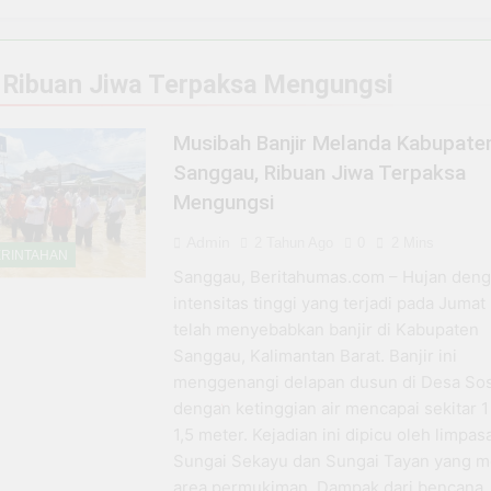
m ke Pelaku: Tragedi Kasat Narkoba Tangsel yang Terjerat 
tal di Situbondo, BRI EDC Permudah Pembayaran di Berbagai
:
Ribuan Jiwa Terpaksa Mengungsi
 Ujung Tombak Layanan Keuangan di Situbondo, Buka Peluan
Musibah Banjir Melanda Kabupate
Sanggau, Ribuan Jiwa Terpaksa
, Warung Soto H. Fauzi Tetap Eksis dan Makin Jaya Berkat D
Mengungsi
 BRI Antar Bebek Bang Alex Ekspansi hingga Besuki dan Ke
Admin
2 Tahun Ago
0
2 Mins
RINTAHAN
Sanggau, Beritahumas.com – Hujan den
n Program PPN DTP Dukung Daya Beli Masyarakat Selama Per
intensitas tinggi yang terjadi pada Jumat 
telah menyebabkan banjir di Kabupaten
da Negara yang Bisa Bertahan Tanpa Produksi Pangan yang
Sanggau, Kalimantan Barat. Banjir ini
menggenangi delapan dusun di Desa So
dengan ketinggian air mencapai sekitar 1
1,5 meter. Kejadian ini dipicu oleh limpas
Sungai Sekayu dan Sungai Tayan yang me
area permukiman. Dampak dari bencana