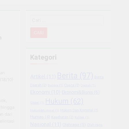
Narkoba
Cari
 Sektor Usaha
untuk:
g Usaha Baru
n
ukungan BRI
Kategori
mbangkan Coffee Space
gan
Berita
(97)
Artikel
(11)
Berita
iode Libur Sekolah
(18/10)
Daerah
(2)
Cuaca
(2)
Budaya
(1)
Daerah
(1)
Ekonomi
(10)
Ekonomi&Bisnis
(6)
 Berkesinambungan
Hukum
(62)
sok,
Global
(1)
 hingga
Hukum Dan Kriminal
(2)
Hukum&Kriminal
(1)
an dari
Humas
(4)
Kesehatan
(2)
Kuliner
(1)
lintasi
Nasional
(11)
Olahraga
(5)
Olah raga
…