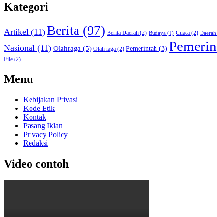
Kategori
Berita
(97)
Artikel
(11)
Berita Daerah
(2)
Cuaca
(2)
Budaya
(1)
Daerah
Pemerin
Nasional
(11)
Olahraga
(5)
Pemerintah
(3)
Olah raga
(2)
File
(2)
Menu
Kebijakan Privasi
Kode Etik
Kontak
Pasang Iklan
Privacy Policy
Redaksi
Video contoh