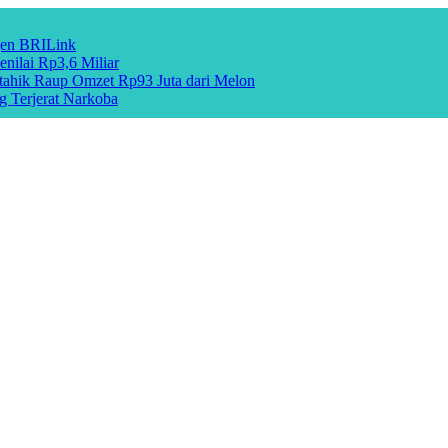
gen BRILink
nilai Rp3,6 Miliar
hik Raup Omzet Rp93 Juta dari Melon
g Terjerat Narkoba