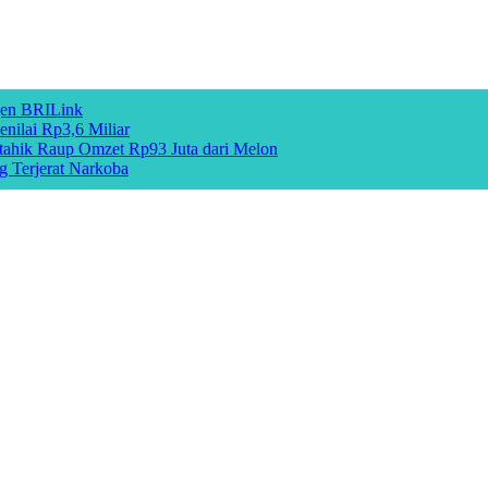
gen BRILink
nilai Rp3,6 Miliar
hik Raup Omzet Rp93 Juta dari Melon
g Terjerat Narkoba