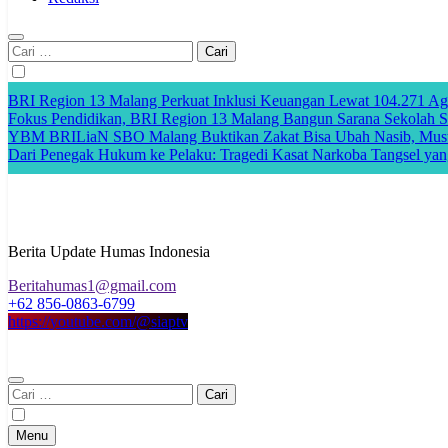
Cari
untuk:
BRI Region 13 Malang Perkuat Inklusi Keuangan Lewat 104.271 A
Fokus Pendidikan, BRI Region 13 Malang Bangun Sarana Sekolah Se
YBM BRILiaN SBO Malang Buktikan Zakat Bisa Ubah Nasib, Musta
Dari Penegak Hukum ke Pelaku: Tragedi Kasat Narkoba Tangsel yan
Berita Update Humas Indonesia
Beritahumas1@gmail.com
+62 856-0863-6799
https://youtube.com/@siaptv
Cari
untuk:
Menu