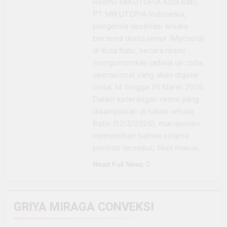
Resmi! MIKUTOPIA Kota Batu,
BRI Antar Bebek Bang
PT MIKUTOPIA Indonesia,
Alex Ekspansi hingga
3 Minggu Ago
pengelola destinasi wisata
Besuki dan
Kemenhub Pastikan
Kembangkan Coffee
bertema dunia jamur (Mycopia)
Program PPN DTP
Space
di Kota Batu, secara resmi
Dukung Daya Beli
1 Bulan Ago
Masyarakat Selama
mengumumkan jadwal uji coba
Prabowo: Tidak Ada
Periode Libur Sekolah
operasional yang akan digelar
Negara yang Bisa
Bertahan Tanpa
mulai 14 hingga 20 Maret 2026.
3 Bulan Ago
Produksi Pangan
Dalam keterangan resmi yang
yang
disampaikan di lokasi wisata,
Berkesinambungan
Rabu (12/3/2026), manajemen
memastikan bahwa selama
periode tersebut, tiket masuk…
Read Full News
GRIYA MIRAGA CONVEKSI