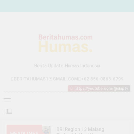
Skip
to
content
Berita Update Humas Indonesia
BERITAHUMAS1@GMAIL.COM
+62 856-0863-6799
https://youtube.com/@siaptv
BRI Region 13 Malang
HEADLINES