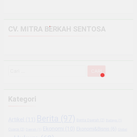
CV. MITRA BERKAH SENTOSA
Cari
untuk:
Kategori
Berita
(97)
Artikel
(11)
Berita Daerah
(2)
Budaya
(1)
Ekonomi
(10)
Ekonomi&Bisnis
(6)
Cuaca
(2)
Daerah
(1)
Global