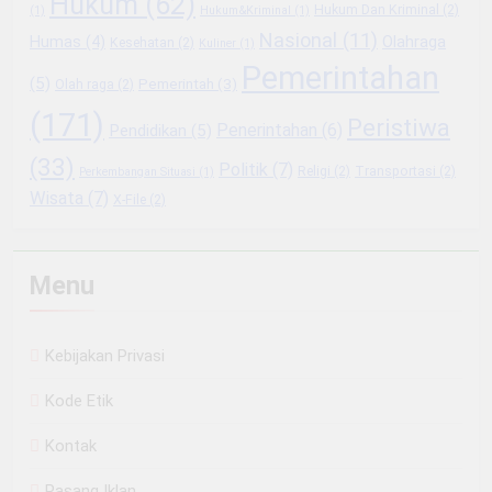
Hukum
(62)
Hukum Dan Kriminal
(2)
(1)
Hukum&Kriminal
(1)
Nasional
(11)
Olahraga
Humas
(4)
Kesehatan
(2)
Kuliner
(1)
Pemerintahan
(5)
Pemerintah
(3)
Olah raga
(2)
(171)
Peristiwa
Penerintahan
(6)
Pendidikan
(5)
(33)
Politik
(7)
Religi
(2)
Transportasi
(2)
Perkembangan Situasi
(1)
Wisata
(7)
X-File
(2)
Menu
Kebijakan Privasi
Kode Etik
Kontak
Pasang Iklan