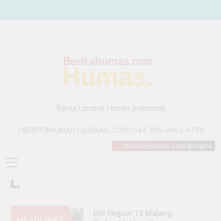
Skip
to
content
Berita Update Humas Indonesia
BERITAHUMAS1@GMAIL.COM
+62 856-0863-6799
https://youtube.com/@siaptv
BRI Region 13 Malang
HEADLINES