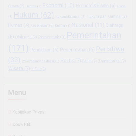
Ekonomi
(10)
Ekonomi&Bisnis
(6)
Cuaca
(2)
Daerah
(1)
Global
Hukum
(62)
Hukum Dan Kriminal
(2)
(1)
Hukum&Kriminal
(1)
Nasional
(11)
Olahraga
Humas
(4)
Kesehatan
(2)
Kuliner
(1)
Pemerintahan
(5)
Pemerintah
(3)
Olah raga
(2)
(171)
Peristiwa
Penerintahan
(6)
Pendidikan
(5)
(33)
Politik
(7)
Religi
(2)
Transportasi
(2)
Perkembangan Situasi
(1)
Wisata
(7)
X-File
(2)
Menu
Kebijakan Privasi
Kode Etik