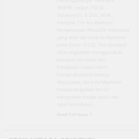
Penanggulangan Bencana
Berkat Dukungan BRI
BRI Antar Bebek Bang
(BNPB), Letjen TNI Dr.
Alex Ekspansi hingga
3 Minggu Ago
Suharyanto, S.Sos., M.M.,
Besuki dan
Kemenhub Pastikan
melepas Tim Aju Bantuan
Kembangkan Coffee
Program PPN DTP
Space
Kemanusiaan Republik Indonesia
Dukung Daya Beli
1 Bulan Ago
yang akan bertolak ke Myanmar
Masyarakat Selama
Prabowo: Tidak Ada
Periode Libur Sekolah
pada Senin (31/3). Tim tersebut
Negara yang Bisa
diberangkatkan menggunakan
Bertahan Tanpa
3 Bulan Ago
Produksi Pangan
pesawat Hercules dari
yang
Pangkalan Udara Halim
Berkesinambungan
Perdanakusuma menuju
Naypyidaw, ibu kota Myanmar.
Pemberangkatan tim ini
merupakan tindak lanjut dari
rapat koordinasi…
Read Full News