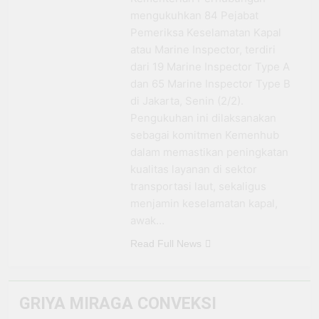
BRI Antar Bebek Bang
mengukuhkan 84 Pejabat
Alex Ekspansi hingga
3 Minggu Ago
Pemeriksa Keselamatan Kapal
Besuki dan
Kemenhub Pastikan
atau Marine Inspector, terdiri
Kembangkan Coffee
Program PPN DTP
dari 19 Marine Inspector Type A
Space
Dukung Daya Beli
1 Bulan Ago
dan 65 Marine Inspector Type B
Masyarakat Selama
Prabowo: Tidak Ada
Periode Libur Sekolah
di Jakarta, Senin (2/2).
Negara yang Bisa
Pengukuhan ini dilaksanakan
Bertahan Tanpa
3 Bulan Ago
Produksi Pangan
sebagai komitmen Kemenhub
yang
dalam memastikan peningkatan
Berkesinambungan
kualitas layanan di sektor
transportasi laut, sekaligus
menjamin keselamatan kapal,
awak…
Read Full News
GRIYA MIRAGA CONVEKSI