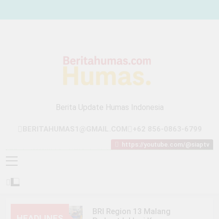
Skip
to
content
Berita Update Humas Indonesia
BERITAHUMAS1@GMAIL.COM
+62 856-0863-6799
https://youtube.com/@siaptv
BRI Region 13 Malang
HEADLINES