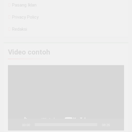
Pasang Iklan
Privacy Policy
Redaksi
Video contoh
Pemutar
Video
00:00
08:26