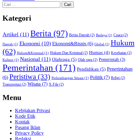
Cari
untuk:
Kategori
Berita
(97)
Artikel
(11)
Berita Daerah
(2)
Cuaca
(2)
Budaya
(1)
Hukum
Ekonomi
(10)
Ekonomi&Bisnis
(6)
Daerah
(1)
Global
(1)
(62)
Humas
(4)
Hukum Dan Kriminal
(2)
Kesehatan
(2)
Hukum&Kriminal
(1)
Nasional
(11)
Olahraga
(5)
Pemerintah
(3)
Olah raga
(2)
Kuliner
(1)
Pemerintahan
(171)
Pendidikan
(5)
Penerintahan
Peristiwa
(33)
Politik
(7)
(6)
Religi
(2)
Perkembangan Situasi
(1)
Wisata
(7)
Transportasi
(2)
X-File
(2)
Menu
Kebijakan Privasi
Kode Etik
Kontak
Pasang Iklan
Privacy Policy
Redaksi