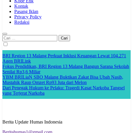
Kode Etik
Kontak
Pasang Iklan
Privacy Policy
Redaksi
Cari
untuk:
BRI Region 13 Malang Perkuat Inklusi Keuangan Lewat 104.271
Agen BRILink
Fokus Pendidikan, BRI Region 13 Malang Bangun Sarana Sekolah
Senilai Rp3,6 Miliar
YBM BRILiaN SBO Malang Buktikan Zakat Bisa Ubah Nasib,
Mustahik Raup Omzet Rp93 Juta dari Melon
Dari Penegak Hukum ke Pelaku: Tragedi Kasat Narkoba Tangsel
yang Terjerat Narkoba
Berita Update Humas Indonesia
Beritahumas1@gmail.com