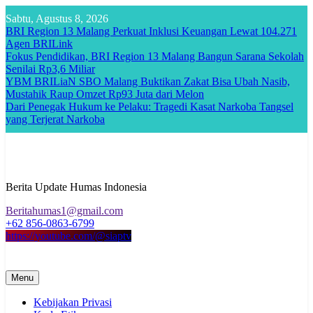
Skip
Sabtu, Agustus 8, 2026
to
BRI Region 13 Malang Perkuat Inklusi Keuangan Lewat 104.271
content
Agen BRILink
Fokus Pendidikan, BRI Region 13 Malang Bangun Sarana Sekolah
Senilai Rp3,6 Miliar
YBM BRILiaN SBO Malang Buktikan Zakat Bisa Ubah Nasib,
Mustahik Raup Omzet Rp93 Juta dari Melon
Dari Penegak Hukum ke Pelaku: Tragedi Kasat Narkoba Tangsel
yang Terjerat Narkoba
Berita Update Humas Indonesia
Beritahumas1@gmail.com
+62 856-0863-6799
https://youtube.com/@siaptv
Menu
Kebijakan Privasi