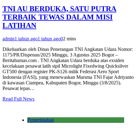
TNI AU BERDUKA, SATU PUTRA
TERBAIK TEWAS DALAM MISI
LATIHAN
admin
1 tahun ago
1 tahun ago
0
2 mins
Dikeluarkan oleh Dinas Penerangan TNI Angkatan Udara Nomor:
1175/PR/Dispenau/2025 Minggu, 3 Agustus 2025 Bogor –
Beritahumas.com . TNI Angkatan Udara berduka atas exsiden
kecelakaan pesawat latih sipil Microlight Fixedwing Quicksilver
GT500 dengan register PK-S126 milik Federasi Aero Sport
Indonesia (FASI), yang menewaskan Marsma TNI Fajar Adriyanto
di kawasan Ciampea, Kabupaten Bogor, Minggu (3/8/2025).
Pesawat lepas…
Read Full News
Pemerintahan