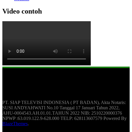
Video contoh
Berita Update Humas Indonesia
PT. SIAP TELEVISI INDONESIA ( PT BADAN), Akta Notaris:
SUSI ANDYAHWATI No.10 Tanggal 17 Januari Tahun 2022,
AHU-0004543.AH.01.01.TAHUN 2022 NIB: 2510220000376
NPWP :63.019.122.9-628.000 TELP: 628113607579 Powered By
BlazeThemes
.