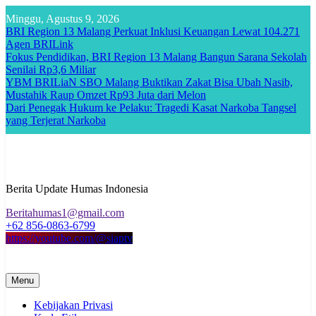
Skip
Minggu, Agustus 9, 2026
to
BRI Region 13 Malang Perkuat Inklusi Keuangan Lewat 104.271
content
Agen BRILink
Fokus Pendidikan, BRI Region 13 Malang Bangun Sarana Sekolah
Senilai Rp3,6 Miliar
YBM BRILiaN SBO Malang Buktikan Zakat Bisa Ubah Nasib,
Mustahik Raup Omzet Rp93 Juta dari Melon
Dari Penegak Hukum ke Pelaku: Tragedi Kasat Narkoba Tangsel
yang Terjerat Narkoba
Berita Update Humas Indonesia
Beritahumas1@gmail.com
+62 856-0863-6799
https://youtube.com/@siaptv
Menu
Kebijakan Privasi