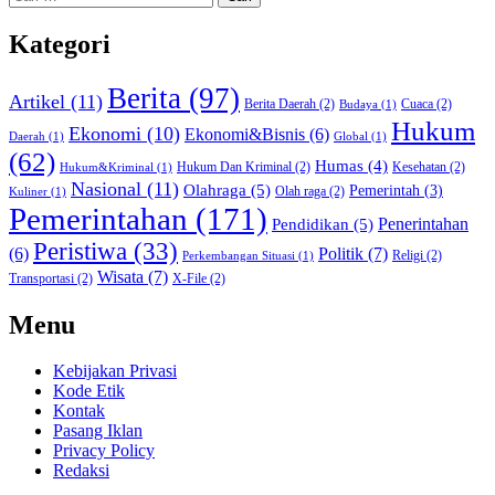
untuk:
Kategori
Berita
(97)
Artikel
(11)
Berita Daerah
(2)
Cuaca
(2)
Budaya
(1)
Hukum
Ekonomi
(10)
Ekonomi&Bisnis
(6)
Daerah
(1)
Global
(1)
(62)
Humas
(4)
Hukum Dan Kriminal
(2)
Kesehatan
(2)
Hukum&Kriminal
(1)
Nasional
(11)
Olahraga
(5)
Pemerintah
(3)
Olah raga
(2)
Kuliner
(1)
Pemerintahan
(171)
Pendidikan
(5)
Penerintahan
Peristiwa
(33)
Politik
(7)
(6)
Religi
(2)
Perkembangan Situasi
(1)
Wisata
(7)
Transportasi
(2)
X-File
(2)
Menu
Kebijakan Privasi
Kode Etik
Kontak
Pasang Iklan
Privacy Policy
Redaksi