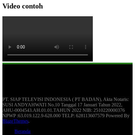
Video contoh
Berita Update Humas Indonesia
PT. SIAP TELEVISI INDONESIA ( PT BADAN), Akta Notaris:
SUSI ANDYAHWATI No.10 Tanggal 17 Januari Tahun 2022,
AHU-0004543.AH.01.01.TAHUN 2022 NIB: 2510220000376
NPWP :63.019.122.9-628.000 TELP: 628113607579 Powered By
BlazeThemes
.
Beranda