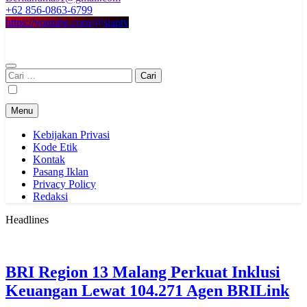
+62 856-0863-6799
https://youtube.com/@siaptv
Cari
untuk:
Menu
Kebijakan Privasi
Kode Etik
Kontak
Pasang Iklan
Privacy Policy
Redaksi
Headlines
BRI Region 13 Malang Perkuat Inklusi
Keuangan Lewat 104.271 Agen BRILink