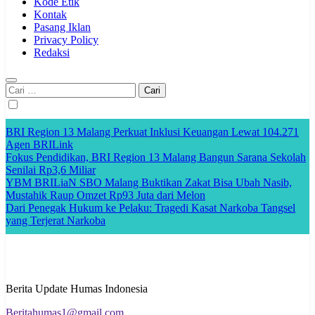
Kode Etik
Kontak
Pasang Iklan
Privacy Policy
Redaksi
Cari
untuk:
BRI Region 13 Malang Perkuat Inklusi Keuangan Lewat 104.271
Agen BRILink
Fokus Pendidikan, BRI Region 13 Malang Bangun Sarana Sekolah
Senilai Rp3,6 Miliar
YBM BRILiaN SBO Malang Buktikan Zakat Bisa Ubah Nasib,
Mustahik Raup Omzet Rp93 Juta dari Melon
Dari Penegak Hukum ke Pelaku: Tragedi Kasat Narkoba Tangsel
yang Terjerat Narkoba
Berita Update Humas Indonesia
Beritahumas1@gmail.com