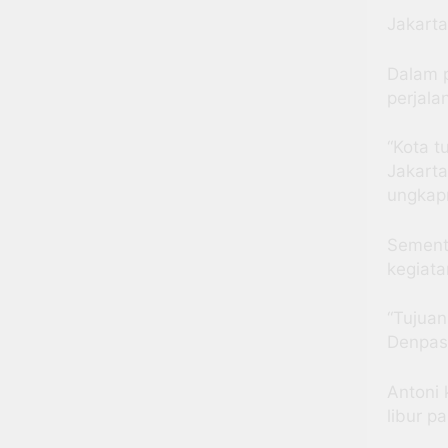
Jakarta
Dalam p
perjala
“Kota t
Jakarta
ungkap
Sementa
kegiata
“Tujuan
Denpas
Antoni
libur p