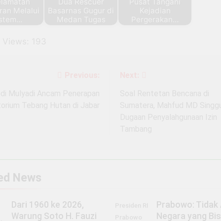
elamatan
Dua Rescuer
Pusat Tangani
ran Melalui
Basarnas Gugur di
Kejadian
istem…
Medan Tugas
Pergerakan…
 Views:
193
Previous:
Next:
igasi
di Mulyadi Ancam Penerapan
Soal Rentetan Bencana di
orium Tebang Hutan di Jabar
Sumatera, Mahfud MD Singg
Dugaan Penyalahgunaan Izin
Tambang
ed News
Dari 1960 ke 2026,
Prabowo: Tidak
Presiden RI
Warung Soto H. Fauzi
Negara yang Bi
Prabowo