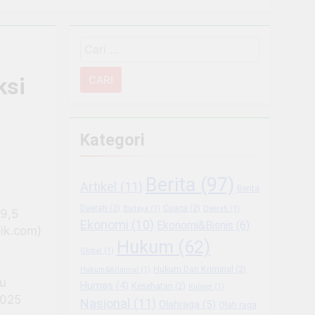
Narkoba
Cari
 Sektor Usaha
untuk:
ksi
g Usaha Baru
ukungan BRI
Kategori
mbangkan Coffee Space
Berita
(97)
Artikel
(11)
Berita
iode Libur Sekolah
Daerah
(2)
Cuaca
(2)
Budaya
(1)
Daerah
(1)
19,5
Ekonomi
(10)
Ekonomi&Bisnis
(6)
 Berkesinambungan
pik.com)
Hukum
(62)
Global
(1)
Hukum Dan Kriminal
(2)
Hukum&Kriminal
(1)
ru
Humas
(4)
Kesehatan
(2)
Kuliner
(1)
2025
Nasional
(11)
Olahraga
(5)
Olah raga