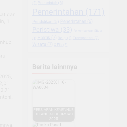
Pemerintah
(3)
(2)
Pemerintahan
(171)
sat dan
n, 1
Penerintahan
(6)
Pendidikan
(5)
Peristiwa
(33)
Perkembangan Situasi
Politik
(7)
Religi
(2)
Transportasi
(2)
(1)
enhub
Wisata
(7)
X-File
(2)
aru
Berita lainnnya
 2025,
2,01
 2,71
ntoni.
PERSIAPAN KEMENHUB
JELANG AUDIT IMSAS
2025
umnya,