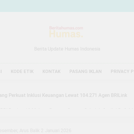
Berita Update Humas Indonesia
I
KODE ETIK
KONTAK
PASANG IKLAN
PRIVACY 
ang Perkuat Inklusi Keuangan Lewat 104.271 Agen BRILink
 BRI Region 13 Malang Bangun Sarana Sekolah Senilai Rp3,6 M
Malang Buktikan Zakat Bisa Ubah Nasib, Mustahik Raup Omze
esember, Arus Balik 2 Januari 2026