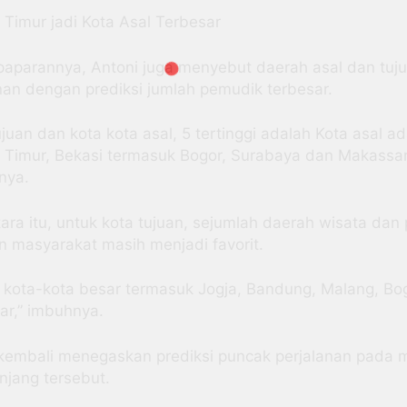
 Timur jadi Kota Asal Terbesar
aparannya, Antoni juga menyebut daerah asal dan tuj
nan dengan prediksi jumlah pemudik terbesar.
ujuan dan kota kota asal, 5 tertinggi adalah Kota asal a
 Timur, Bekasi termasuk Bogor, Surabaya dan Makassar
nya.
ra itu, untuk kota tujuan, sejumlah daerah wisata dan
n masyarakat masih menjadi favorit.
 kota-kota besar termasuk Jogja, Bandung, Malang, Bo
ar,” imbuhnya.
 kembali menegaskan prediksi puncak perjalanan pada 
anjang tersebut.