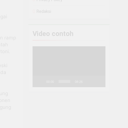
Redaksi
gai
Video contoh
an ramp
ntah
Pemutar
toni.
Video
eski
ada
00:00
08:26
sung
ponen
ggung