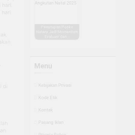
hari.
 hari
Penutupan Posko
Nataru Jadi Momentum
cak
Evaluasi dan…
takan
.
Menu
Kebijakan Privasi
i di
Kode Etik
Kontak
Pasang Iklan
lah
ran
Privacy Policy