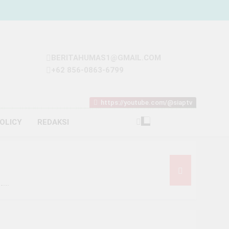
BERITAHUMAS1@GMAIL.COM
+62 856-0863-6799
https://youtube.com/@siaptv
POLICY
REDAKSI
iliar
t Rp93 Juta dari Melon