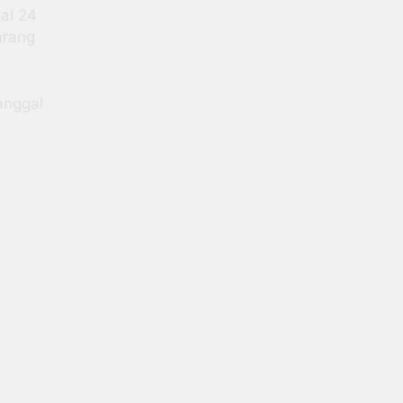
gal 24
arang
anggal