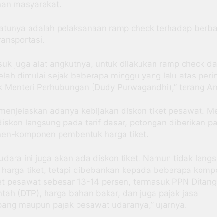
nan masyarakat.
satunya adalah pelaksanaan ramp check terhadap berba
ansportasi.
uk juga alat angkutnya, untuk dilakukan ramp check d
elah dimulai sejak beberapa minggu yang lalu atas peri
k Menteri Perhubungan (Dudy Purwagandhi),” terang An
 menjelaskan adanya kebijakan diskon tiket pesawat. M
iskon langsung pada tarif dasar, potongan diberikan p
en-komponen pembentuk harga tiket.
udara ini juga akan ada diskon tiket. Namun tidak lang
 harga tiket, tetapi dibebankan kepada beberapa kom
ket pesawat sebesar 13-14 persen, termasuk PPN Ditan
tah (DTP), harga bahan bakar, dan juga pajak jasa
ang maupun pajak pesawat udaranya,” ujarnya.