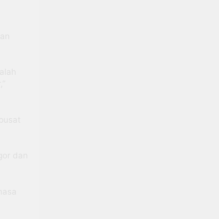
uan
dalah
,”
 pusat
gor dan
masa