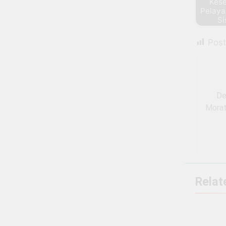
Kes
Pelaya
S
Post
Nav
pos
De
Morat
Relat