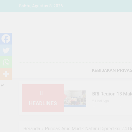
Skip
Sabtu, Agustus 8, 2026
to
content
KEBIJAKAN PRIVAS
BRI Region 13 Mal
5 Hari Ago
HEADLINES
Fokus Pendidikan,
1 Minggu Ago
YBM BRILiaN SBO 
Beranda
»
Puncak Arus Mudik Nataru Diprediksi 24 D
1 Minggu Ago