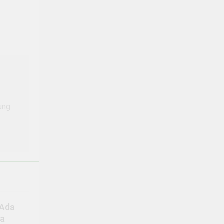
ung
 Ada
sa