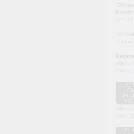
“Dipres
Desemb
cenderu
“Kemudi
2 Janua
Relate
PER
KE
JELA
IMS
Pen