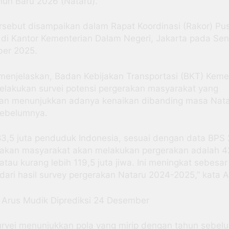
un Baru 2026 (Nataru).
rsebut disampaikan dalam Rapat Koordinasi (Rakor) Pu
di Kantor Kementerian Dalam Negeri, Jakarta pada Seni
er 2025.
 menjelaskan, Badan Kebijakan Transportasi (BKT) Kem
elakukan survei potensi pergerakan masyarakat yang
an menunjukkan adanya kenaikan dibanding masa Nat
sebelumnya.
83,5 juta penduduk Indonesia, sesuai dengan data BPS
rakan masyarakat akan melakukan pergerakan adalah 4
atau kurang lebih 119,5 juta jiwa. Ini meningkat sebesar
dari hasil survey pergerakan Nataru 2024-2025,” kata A
 Arus Mudik Diprediksi 24 Desember
urvei menunjukkan pola yang mirip dengan tahun sebel