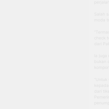
perjala
Salah 
moda tr
“Termas
check t
dari Pa
Ia juga
bukan d
kompon
“Untuk 
kepada
dari ti
Pemerin
penump