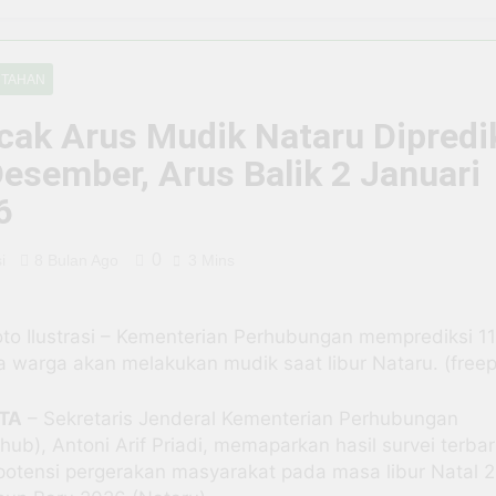
m ke Pelaku: Tragedi Kasat Narkoba Tangsel yang Terjerat 
tal di Situbondo, BRI EDC Permudah Pembayaran di Berbagai
NTAHAN
cak Arus Mudik Nataru Dipredi
 Ujung Tombak Layanan Keuangan di Situbondo, Buka Peluan
esember, Arus Balik 2 Januari
, Warung Soto H. Fauzi Tetap Eksis dan Makin Jaya Berkat D
6
 BRI Antar Bebek Bang Alex Ekspansi hingga Besuki dan Ke
0
i
8 Bulan Ago
3 Mins
n Program PPN DTP Dukung Daya Beli Masyarakat Selama Per
oto Ilustrasi – Kementerian Perhubungan memprediksi 1
da Negara yang Bisa Bertahan Tanpa Produksi Pangan yang
wa warga akan melakukan mudik saat libur Nataru. (free
TA
– Sekretaris Jenderal Kementerian Perhubungan
ub), Antoni Arif Priadi, memaparkan hasil survei terba
 potensi pergerakan masyarakat pada masa libur Natal 