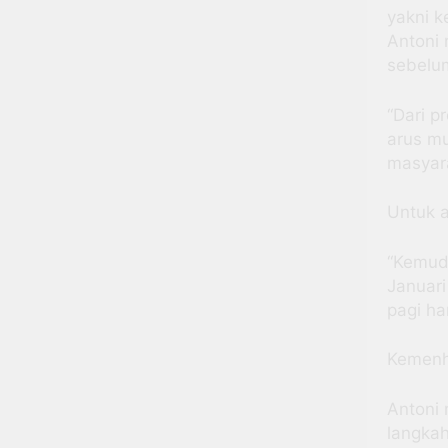
yakni k
Antoni 
sebelum
“Dari p
arus mu
masyara
Untuk a
“Kemudi
Januari
pagi har
Kemenh
Antoni
langkah