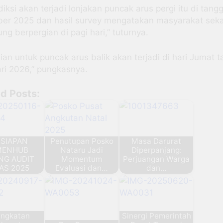
diksi akan terjadi lonjakan puncak arus pergi itu di tang
er 2025 dan hasil survey mengatakan masyarakat sek
ng berpergian di pagi hari,” tuturnya.
an untuk puncak arus balik akan terjadi di hari Jumat t
ri 2026,” pungkasnya.
d Posts:
SIAPAN
Penutupan Posko
Masa Darurat
MENHUB
Nataru Jadi
Diperpanjang:
NG AUDIT
Momentum
Perjuangan Warga
AS 2025
Evaluasi dan…
dan…
ingkatan
Sinergi Pemerintah