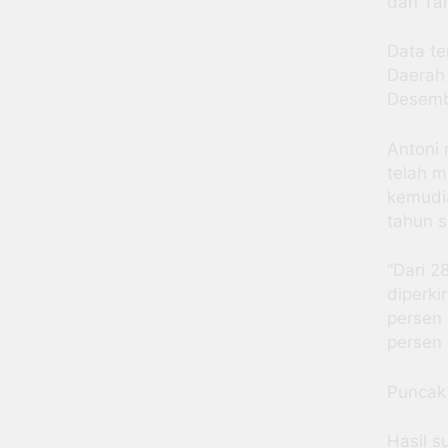
dan Tah
Data te
Daerah 
Desemb
Antoni
telah m
kemudi
tahun 
“Dari 2
diperki
persen 
persen 
Puncak
Hasil s