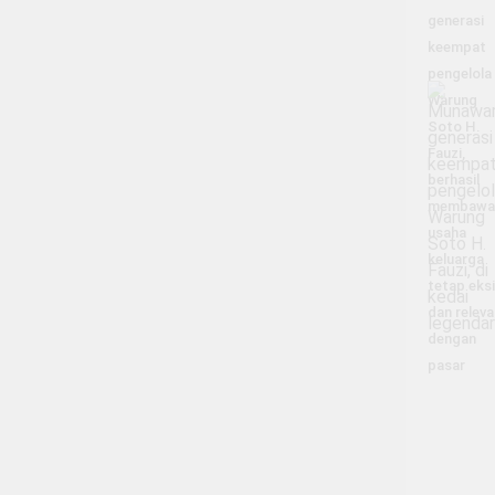
generasi
keempat
pengelola
Warung
Soto H.
Fauzi,
berhasil
membawa
usaha
keluarga
tetap eks
dan releva
dengan
pasar