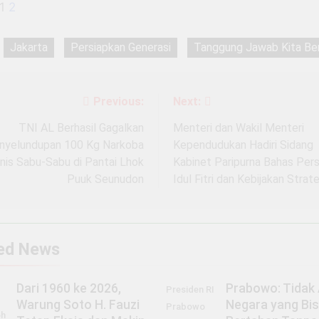
1
2
Jakarta
Persiapkan Generasi
Tanggung Jawab Kita Be
Previous:
Next:
igasi
TNI AL Berhasil Gagalkan
Menteri dan Wakil Menteri
nyelundupan 100 Kg Narkoba
Kependudukan Hadiri Sidang
nis Sabu-Sabu di Pantai Lhok
Kabinet Paripurna Bahas Per
Puuk Seunudon
Idul Fitri dan Kebijakan Strat
ed News
Dari 1960 ke 2026,
Prabowo: Tidak
Presiden RI
Warung Soto H. Fauzi
Negara yang Bi
Prabowo
h,