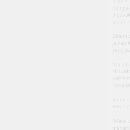
“Hal in
bangsa 
dipasti
melahir
Dalam 
jawab k
yang ba
“Dalam
kita ad
Kemend
Daya M
Rahmad
Kemend
“Maka d
memimp