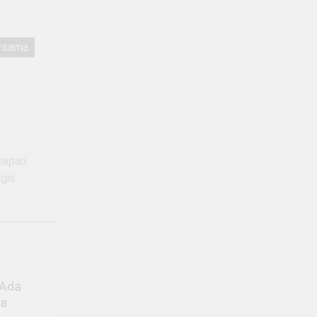
rsama
siapan
egis
 Ada
sa