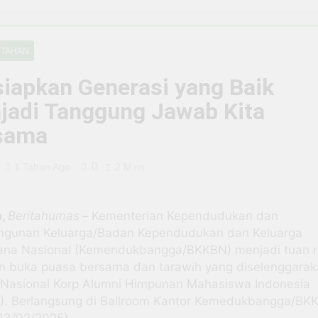
m ke Pelaku: Tragedi Kasat Narkoba Tangsel yang Terjerat 
tal di Situbondo, BRI EDC Permudah Pembayaran di Berbagai
NTAHAN
siapkan Generasi yang Baik
 Ujung Tombak Layanan Keuangan di Situbondo, Buka Peluan
jadi Tanggung Jawab Kita
, Warung Soto H. Fauzi Tetap Eksis dan Makin Jaya Berkat D
sama
 BRI Antar Bebek Bang Alex Ekspansi hingga Besuki dan Ke
0
1 Tahun Ago
2 Mins
n Program PPN DTP Dukung Daya Beli Masyarakat Selama Per
a,
Beritahumas
–
Kementerian Kependudukan dan
da Negara yang Bisa Bertahan Tanpa Produksi Pangan yang
gunan Keluarga/Badan Kependudukan dan Keluarga
ana Nasional (Kemendukbangga/BKKBN) menjadi tuan 
n buka puasa bersama dan tarawih yang diselenggarak
s Nasional Korp Alumni Himpunan Mahasiswa Indonesia
). Berlangsung di Ballroom Kantor Kemedukbangga/BK