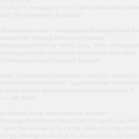
13/02/2025).
n tahun ini mengusung tema “Jadikan Ramadhan Mom
bah dan Kebangkitan Beribadah”.
i Kependudukan dan Pembangunan Keluarga/Kepala B
udukan dan Keluarga Berencana Nasional
dukbangga/BKKBN) Dr. Wihaji, S.Ag., M.Pd. menyampa
ukbangga/BKKBN merupakan Kementerian baru yang
a mengurusi orang khusunsya ‘keluarga’.
erian ini merupakan kementerian yang baru dibentuk 
emerintahan Pak Prabowo. Tugasnya sudah lama berja
mengurus sumber daya manusia khususnya keluarga di
a.” ujar Wihaji.
inci Menteri Wihaji menyampaikan, sasaran
ukbangga/BKKBN mencakup Calon Pengantin, Ibu Hami
 Balita dan Remaja serta Lansia. Selain itu untuk meme
an gizi keluarga khususnya Ibu Hamil dan Ibu menyusu