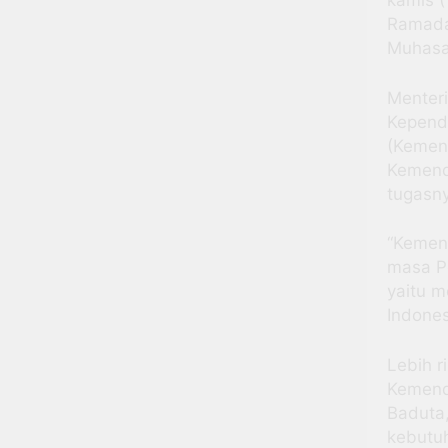
kamis (
Ramada
Muhasa
Menter
Kepend
(Kemen
Kemend
tugasny
“Kement
masa P
yaitu 
Indonesi
Lebih r
Kemend
Baduta,
kebutuh