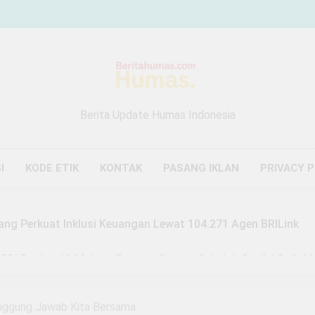
Berita Update Humas Indonesia
I
KODE ETIK
KONTAK
PASANG IKLAN
PRIVACY 
ang Perkuat Inklusi Keuangan Lewat 104.271 Agen BRILink
 BRI Region 13 Malang Bangun Sarana Sekolah Senilai Rp3,6 M
Malang Buktikan Zakat Bisa Ubah Nasib, Mustahik Raup Omze
anggung Jawab Kita Bersama