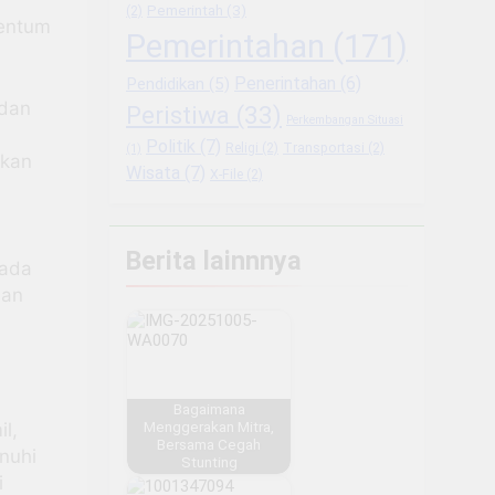
Pemerintah
(3)
(2)
entum
Pemerintahan
(171)
Penerintahan
(6)
Pendidikan
(5)
adan
Peristiwa
(33)
Perkembangan Situasi
Politik
(7)
Religi
(2)
Transportasi
(2)
(1)
ikan
Wisata
(7)
X-File
(2)
Berita lainnnya
pada
lan
Bagaimana
l,
Menggerakan Mitra,
Bersama Cegah
nuhi
Stunting
i