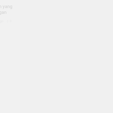
n yang
gan
go
0