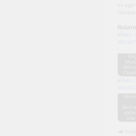
ini aga
Genera
Relate
Ba
Men
Mitra
Cegah
Keme
Bertr
dala
Mer
Post