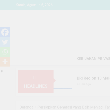
Skip
Kamis, Agustus 6, 2026
to
content
KEBIJAKAN PRIVAS
BRI Region 13 Mal
4 Hari Ago
HEADLINES
Fokus Pendidikan,
6 Hari Ago
YBM BRILiaN SBO 
Beranda
»
Persiapkan Generasi yang Baik Menjadi T
1 Minggu Ago