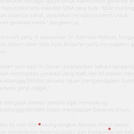
i dilakukan sebagai upaya untuk memastikan generasi a
masyarakat kita memiliki SDM yang baik, tidak stunting
kan anaknya sehat, dipastikan remajanya sehat untuk
kan generasi emas.” pungkasnya.
ceramah yang di sampaikan Dr. Rahmad Hidayat, tangg
ita dalam salah satu Ayat Al-Qur’an yaitu menyiapkan g
ik.
 salah satu ayat Al-Qur’an disampaikan bahwa tanggun
alah menyiapkan generasi yang baik. Hal ini sejalan de
ukbangga/BKKBN dimana tujuan mempersiapkan Sum
anusia yang unggul.”
 mengajak seluruh jamaah agar mendukung
ukbangga/BKKBN dalam menyiapkan Generasi Emas.
ari itu mari kita dukung langkah Menteri Wihaji dalam
in kementerian Kependudukan dan Pembangunan Kel