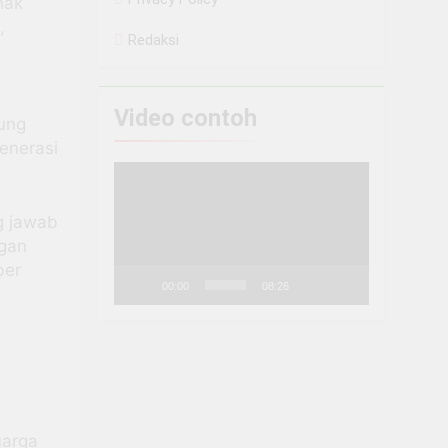
nak
,
Redaksi
Video contoh
ung
enerasi
Pemutar
Video
g jawab
ngan
ber
00:00
08:26
uarga