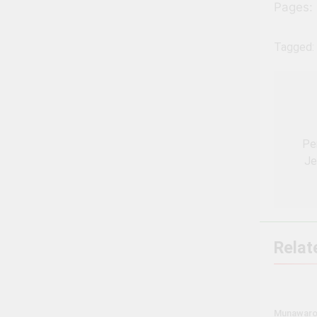
Pages:
Tagged:
Nav
pos
Pe
Je
Relat
Munawaro