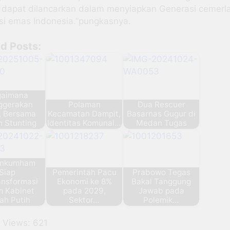
r dapat dilancarkan dalam menyiapkan Generasi cemerl
si emas Indonesia.”pungkasnya.
d Posts:
gaimana
ggerakan
Polaman
Dua Rescuer
, Bersama
Kecamatan Dampit,
Basarnas Gugur di
 Stunting
Identitas Komunal…
Medan Tugas
nkumham
Siap
Pemerintah Pacu
Prabowo Tegas
ansformasi
Ekonomi ke 8%
Bakal Tanggung
m Kabinet
pada 2029,
Jawab pada
ah Putih
Sektor…
Polemik…
 Views:
621