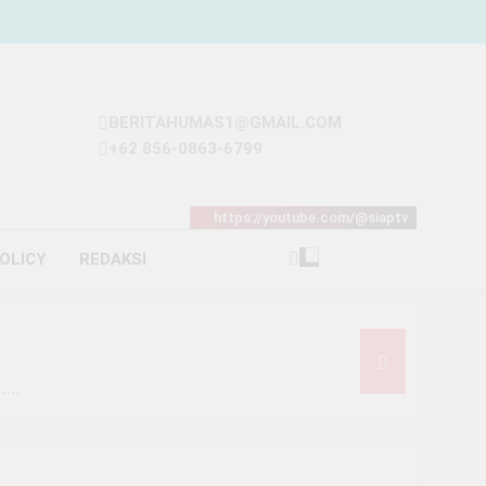
BERITAHUMAS1@GMAIL.COM
+62 856-0863-6799
https://youtube.com/@siaptv
POLICY
REDAKSI
iliar
t Rp93 Juta dari Melon