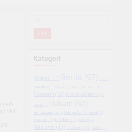
Narkoba
Cari
 Sektor Usaha
untuk:
g Usaha Baru
ukungan BRI
Kategori
mbangkan Coffee Space
Berita
(97)
Artikel
(11)
Berita
iode Libur Sekolah
Daerah
(2)
Cuaca
(2)
Budaya
(1)
Daerah
(1)
Ekonomi
(10)
Ekonomi&Bisnis
(6)
 Berkesinambungan
Hukum
(62)
rumah
Global
(1)
an oleh
Hukum Dan Kriminal
(2)
Hukum&Kriminal
(1)
Humas
(4)
Kesehatan
(2)
Kuliner
(1)
KBN,
Nasional
(11)
Olahraga
(5)
Olah raga