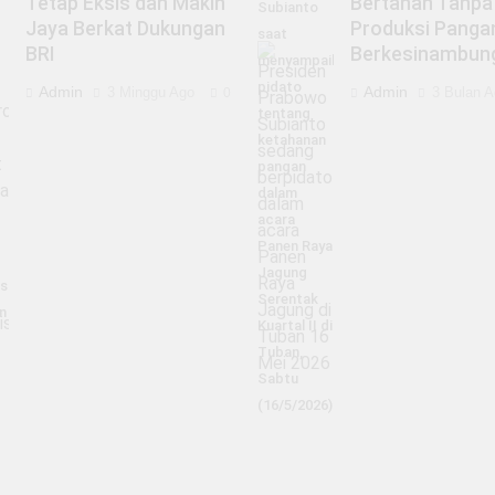
Tetap Eksis dan Makin
Bertahan Tanpa
Subianto
Jaya Berkat Dukungan
Produksi Panga
saat
BRI
Berkesinambun
menyampaikan
pidato
Admin
Admin
3 Minggu Ago
3 Bulan A
0
tentang
ketahanan
pangan
dalam
acara
Panen Raya
Jagung
is
Serentak
n
Kuartal II di
Tuban,
Sabtu
(16/5/2026).