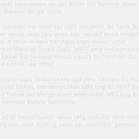
 telah bekerjasama dengan Badan Gizi Nasional dalam
 Makanan Bergizi Gratis.
 (sasaran) kita mulai dari calon pengantin, Ibu hamil, B
dan remaja serta para lansia agar menjadi lansia tanggu
itu, di tahun ini kami mendapat tugas khusus untuk
ikan Makanan Bergizi Gratis (MBG) yang berkerjasama
Badan Gizi Nasional khusus kepada ibu hamil dan ibu
i baduta” ujar Wihaji.
enjadi tugas tambahan kita juga yaitu mendata Ibu Ha
yusui Baduta, mendistribusikan MBG bagi Ibu hamil da
ui Baduta dan Mengevaluasi pelaksanaan MBG bagi Ibu
u menyusui Baduta.”tandasnya.
i wihaji menyampaikan upaya yang dilakukan demi mest
g baik, tidak stunting, sehat dan melahirkan generasi