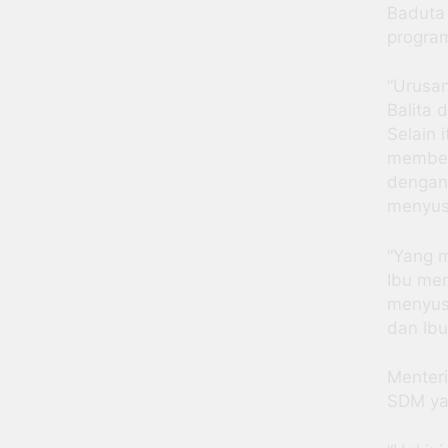
Baduta
program
“Urusan
Balita 
Selain 
member
dengan 
menyusu
“Yang m
Ibu men
menyus
dan Ib
Menter
SDM yan