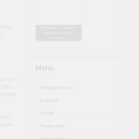
aduta,
Polaman Kecamatan
Dampit, Identitas
h.
Komunal…
Menu
mil dan
n Ibu
Kebijakan Privasi
 hamil
Kode Etik
Kontak
ikan
 emas.
Pasang Iklan
Privacy Policy