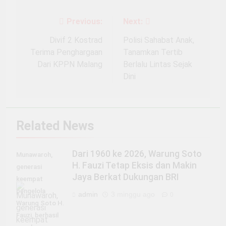
Previous:
Next:
Navigasi
pos
Divif 2 Kostrad
Polisi Sahabat Anak,
Terima Penghargaan
Tanamkan Tertib
Dari KPPN Malang
Berlalu Lintas Sejak
Dini
Related News
Dari 1960 ke 2026, Warung Soto
Munawaroh,
H. Fauzi Tetap Eksis dan Makin
generasi
Jaya Berkat Dukungan BRI
keempat
pengelola
admin
3 minggu ago
0
Warung Soto H.
Fauzi, berhasil