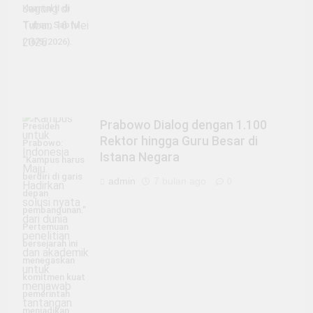
Kuartal II di
Tuban, Sabtu
(16/5/2026).
Prabowo Dialog dengan 1.100
Presiden
Rektor hingga Guru Besar di
Prabowo:
Istana Negara
“Kampus harus
berdiri di garis
admin
7 bulan ago
0
depan
pembangunan.”
Pertemuan
bersejarah ini
menegaskan
komitmen kuat
pemerintah
menjadikan