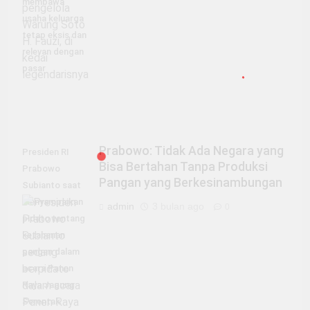
membawa
usaha keluarga
tetap eksis dan
relevan dengan
pasar
Prabowo: Tidak Ada Negara yang
Presiden RI
Bisa Bertahan Tanpa Produksi
Prabowo
Pangan yang Berkesinambungan
Subianto saat
menyampaikan
admin
3 bulan ago
0
pidato tentang
ketahanan
pangan dalam
acara Panen
Raya Jagung
Serentak