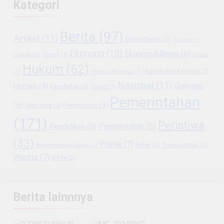
Kategori
Berita
(97)
Artikel
(11)
Berita Daerah
(2)
Budaya
(1)
Ekonomi
(10)
Ekonomi&Bisnis
(6)
Cuaca
(2)
Daerah
(1)
Global
Hukum
(62)
Hukum Dan Kriminal
(2)
(1)
Hukum&Kriminal
(1)
Nasional
(11)
Olahraga
Humas
(4)
Kesehatan
(2)
Kuliner
(1)
Pemerintahan
(5)
Pemerintah
(3)
Olah raga
(2)
(171)
Peristiwa
Penerintahan
(6)
Pendidikan
(5)
(33)
Politik
(7)
Religi
(2)
Transportasi
(2)
Perkembangan Situasi
(1)
Wisata
(7)
X-File
(2)
Berita lainnnya