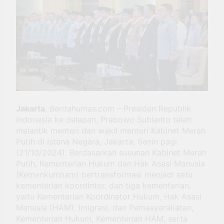
Berkat Dukungan BRI
Antar Bebek Bang Alex
Ekspansi hingga Besuki dan
3 Minggu Ago
Kembangkan Coffee Space
Kemenhub Pastikan
Program PPN DTP
Dukung Daya Beli
1 Bulan Ago
Masyarakat Selama
Prabowo: Tidak Ada
Periode Libur Sekolah
Negara yang Bisa
Bertahan Tanpa
3 Bulan Ago
Produksi Pangan
yang
Jakarta
,
Beritahumas.com
– Presiden Republik
Berkesinambungan
Indonesia ke delapan, Prabowo Subianto telah
melantik menteri dan wakil menteri Kabinet Merah
Putih di Istana Negara, Jakarta, Senin pagi
(21/10/2024). Berdasarkan susunan Kabinet Merah
Putih, Kementerian Hukum dan Hak Asasi Manusia
(Kemenkumham) bertransformasi menjadi satu
kementerian koordintor, dan tiga kementerian,
yaitu Kementerian Koordinator Hukum, Hak Asasi
Manusia (HAM), Imigrasi, dan Pemasyarakatan,
Kementerian Hukum, Kementerian HAM, serta