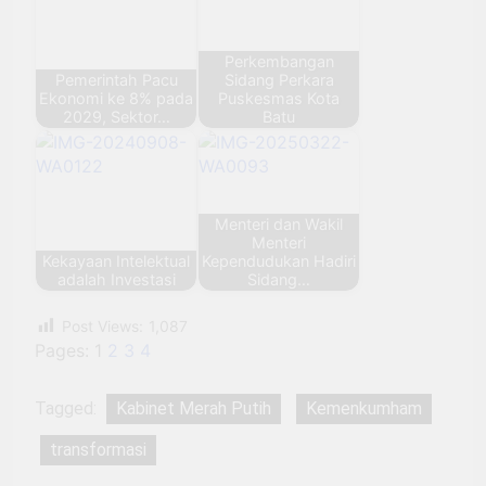
Perkembangan
Pemerintah Pacu
Sidang Perkara
Ekonomi ke 8% pada
Puskesmas Kota
2029, Sektor…
Batu
Menteri dan Wakil
Menteri
Kekayaan Intelektual
Kependudukan Hadiri
adalah Investasi
Sidang…
Post Views:
1,087
Pages:
1
2
3
4
Tagged:
Kabinet Merah Putih
Kemenkumham
transformasi