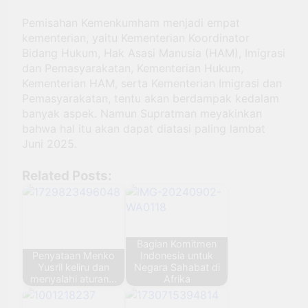
Pemisahan Kemenkumham menjadi empat
kementerian, yaitu Kementerian Koordinator
Bidang Hukum, Hak Asasi Manusia (HAM), Imigrasi
dan Pemasyarakatan, Kementerian Hukum,
Kementerian HAM, serta Kementerian Imigrasi dan
Pemasyarakatan, tentu akan berdampak kedalam
banyak aspek. Namun Supratman meyakinkan
bahwa hal itu akan dapat diatasi paling lambat
Juni 2025.
Related Posts:
Bagian Komitmen
Penyataan Menko
Indonesia untuk
Yusril keliru dan
Negara Sahabat di
menyalahi aturan…
Afrika