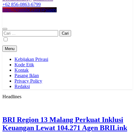
+62 856-0863-6799
https://youtube.com/@siaptv
Cari
untuk:
Menu
Kebijakan Privasi
Kode Etik
Kontak
Pasang Iklan
Privacy Policy
Redaksi
Headlines
BRI Region 13 Malang Perkuat Inklusi
Keuangan Lewat 104.271 Agen BRILink