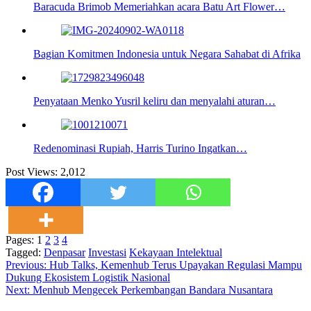
Baracuda Brimob Memeriahkan acara Batu Art Flower…
Bagian Komitmen Indonesia untuk Negara Sahabat di Afrika
Penyataan Menko Yusril keliru dan menyalahi aturan…
Redenominasi Rupiah, Harris Turino Ingatkan…
Post Views:
2,012
Pages:
1
2
3
4
Tagged:
Denpasar
Investasi
Kekayaan Intelektual
Navigasi
Previous:
Hub Talks, Kemenhub Terus Upayakan Regulasi Mampu
Dukung Ekosistem Logistik Nasional
pos
Next:
Menhub Mengecek Perkembangan Bandara Nusantara