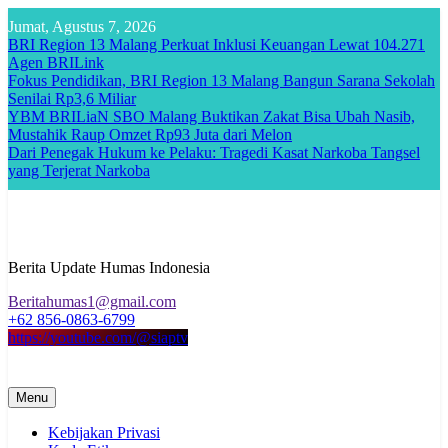
Skip
Jumat, Agustus 7, 2026
to
BRI Region 13 Malang Perkuat Inklusi Keuangan Lewat 104.271
content
Agen BRILink
Fokus Pendidikan, BRI Region 13 Malang Bangun Sarana Sekolah
Senilai Rp3,6 Miliar
YBM BRILiaN SBO Malang Buktikan Zakat Bisa Ubah Nasib,
Mustahik Raup Omzet Rp93 Juta dari Melon
Dari Penegak Hukum ke Pelaku: Tragedi Kasat Narkoba Tangsel
yang Terjerat Narkoba
Berita Update Humas Indonesia
Beritahumas1@gmail.com
+62 856-0863-6799
https://youtube.com/@siaptv
Menu
Kebijakan Privasi