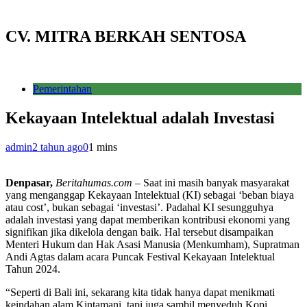
CV. MITRA BERKAH SENTOSA
Pemerintahan
Kekayaan Intelektual adalah Investasi
admin
2 tahun ago
0
1 mins
Denpasar,
Beritahumas.com
– Saat ini masih banyak masyarakat
yang menganggap Kekayaan Intelektual (KI) sebagai ‘beban biaya
atau cost’, bukan sebagai ‘investasi’. Padahal KI sesungguhya
adalah investasi yang dapat memberikan kontribusi ekonomi yang
signifikan jika dikelola dengan baik. Hal tersebut disampaikan
Menteri Hukum dan Hak Asasi Manusia (Menkumham), Supratman
Andi Agtas dalam acara Puncak Festival Kekayaan Intelektual
Tahun 2024.
“Seperti di Bali ini, sekarang kita tidak hanya dapat menikmati
keindahan alam Kintamani, tapi juga sambil menyeduh Kopi