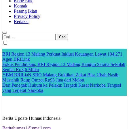
Kode Etik
Kontak
Pasang Iklan
Privacy Policy
Redaksi
Cari
untuk:
BRI Region 13 Malang Perkuat Inklusi Keuangan Lewat 104.271
Agen BRILink
Fokus Pendidikan, BRI Region 13 Malang Bangun Sarana Sekolah
Senilai Rp3,6 Miliar
YBM BRILiaN SBO Malang Buktikan Zakat Bisa Ubah Nasib,
Mustahik Raup Omzet Rp93 Juta dari Melon
Dari Penegak Hukum ke Pelaku: Tragedi Kasat Narkoba Tangsel
yang Terjerat Narkoba
Berita Update Humas Indonesia
Beritahumas1@gmail.com