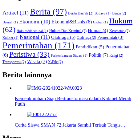
Berita
(97)
Artikel
(11)
Berita Daerah
(2)
Cuaca
(2)
Budaya
(1)
Hukum
Ekonomi
(10)
Ekonomi&Bisnis
(6)
Daerah
(1)
Global
(1)
(62)
Humas
(4)
Hukum Dan Kriminal
(2)
Kesehatan
(2)
Hukum&Kriminal
(1)
Nasional
(11)
Olahraga
(5)
Pemerintah
(3)
Olah raga
(2)
Kuliner
(1)
Pemerintahan
(171)
Pendidikan
(5)
Penerintahan
Peristiwa
(33)
Politik
(7)
(6)
Religi
(2)
Perkembangan Situasi
(1)
Wisata
(7)
Transportasi
(2)
X-File
(2)
Berita lainnnya
Kemenkumham Siap Bertransformasi dalam Kabinet Merah
Putih
Cerita Siswa SMAN 72 Jakarta Sambil Terisak Tangis…
Menu