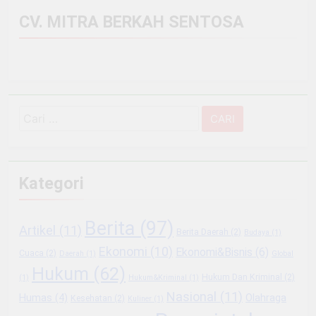
CV. MITRA BERKAH SENTOSA
Cari
untuk:
Kategori
Berita
(97)
Artikel
(11)
Berita Daerah
(2)
Budaya
(1)
Ekonomi
(10)
Ekonomi&Bisnis
(6)
Cuaca
(2)
Daerah
(1)
Global
Hukum
(62)
Hukum Dan Kriminal
(2)
(1)
Hukum&Kriminal
(1)
Nasional
(11)
Olahraga
Humas
(4)
Kesehatan
(2)
Kuliner
(1)