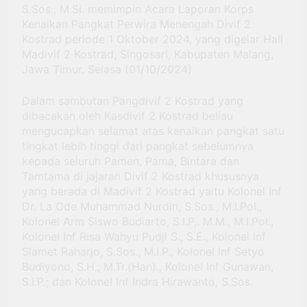
S.Sos., M.Si. memimpin Acara Laporan Korps
Kenaikan Pangkat Perwira Menengah Divif 2
Kostrad periode 1 Oktober 2024, yang digelar Hall
Madivif 2 Kostrad, Singosari, Kabupaten Malang,
Jawa Timur. Selasa (01/10/2024)
Dalam sambutan Pangdivif 2 Kostrad yang
dibacakan oleh Kasdivif 2 Kostrad beliau
mengucapkan selamat atas kenaikan pangkat satu
tingkat lebih tinggi dari pangkat sebelumnya
kepada seluruh Pamen, Pama, Bintara dan
Tamtama di jajaran Divif 2 Kostrad khususnya
yang berada di Madivif 2 Kostrad yaitu Kolonel Inf
Dr. La Ode Muhammad Nurdin, S.Sos., M.I.Pol.,
Kolonel Arm Siswo Budiarto, S.I.P,. M.M., M.I.Pol.,
Kolonel Inf Risa Wahyu Pudji S., S.E., Kolonel Inf
Slamet Raharjo, S.Sos., M.I.P., Kolonel Inf Setyo
Budiyono, S.H., M.Tr.(Han)., Kolonel Inf Gunawan,
S.I.P.; dan Kolonel Inf Indra Hirawanto, S.Sos.