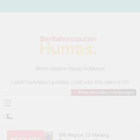
Skip
to
content
Berita Update Humas Indonesia
BERITAHUMAS1@GMAIL.COM
+62 856-0863-6799
https://youtube.com/@siaptv
BRI Region 13 Malang
HEADLINES