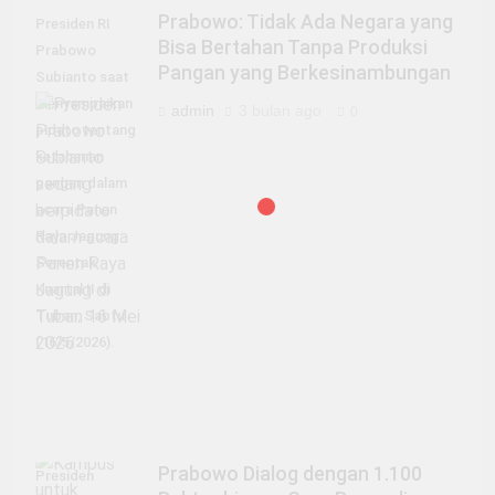
Prabowo: Tidak Ada Negara yang
Presiden RI
Bisa Bertahan Tanpa Produksi
Prabowo
Pangan yang Berkesinambungan
Subianto saat
menyampaikan
admin
3 bulan ago
0
pidato tentang
ketahanan
pangan dalam
acara Panen
Raya Jagung
Serentak
Kuartal II di
Tuban, Sabtu
(16/5/2026).
Prabowo Dialog dengan 1.100
Presiden