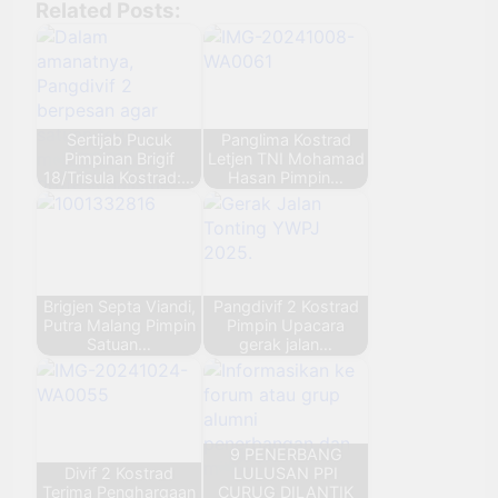
Related Posts:
Sertijab Pucuk
Panglima Kostrad
Pimpinan Brigif
Letjen TNI Mohamad
18/Trisula Kostrad:…
Hasan Pimpin…
Brigjen Septa Viandi,
Pangdivif 2 Kostrad
Putra Malang Pimpin
Pimpin Upacara
Satuan…
gerak jalan…
9 PENERBANG
Divif 2 Kostrad
LULUSAN PPI
Terima Penghargaan
CURUG DILANTIK