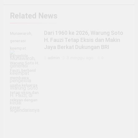
Related News
Dari 1960 ke 2026, Warung Soto
Munawaroh,
H. Fauzi Tetap Eksis dan Makin
generasi
Jaya Berkat Dukungan BRI
keempat
pengelola
admin
3 minggu ago
0
Warung Soto H.
Fauzi, berhasil
membawa
usaha keluarga
tetap eksis dan
relevan dengan
pasar