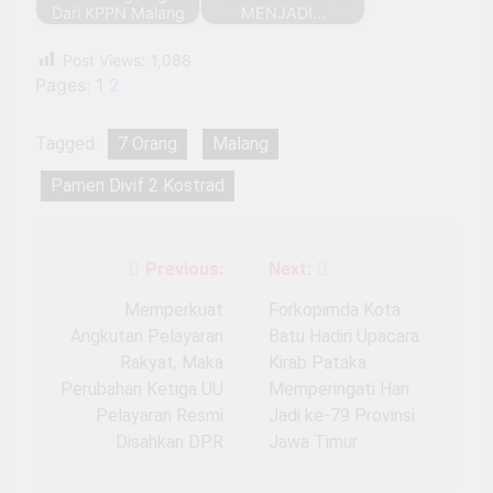
Dari KPPN Malang
MENJADI…
Post Views:
1,088
Pages:
1
2
Tagged:
7 Orang
Malang
Pamen Divif 2 Kostrad
Previous:
Next:
Navigasi
pos
Memperkuat
Forkopimda Kota
Angkutan Pelayaran
Batu Hadiri Upacara
Rakyat, Maka
Kirab Pataka
Perubahan Ketiga UU
Memperingati Hari
Pelayaran Resmi
Jadi ke-79 Provinsi
Disahkan DPR
Jawa Timur