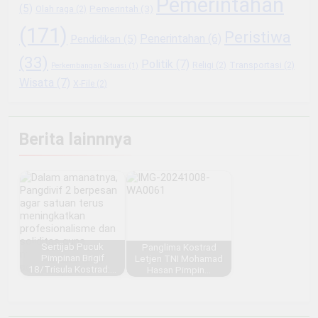
Pemerintahan
(5)
Pemerintah
(3)
Olah raga
(2)
(171)
Peristiwa
Penerintahan
(6)
Pendidikan
(5)
(33)
Politik
(7)
Religi
(2)
Transportasi
(2)
Perkembangan Situasi
(1)
Wisata
(7)
X-File
(2)
Berita lainnnya
Sertijab Pucuk
Panglima Kostrad
Pimpinan Brigif
Letjen TNI Mohamad
18/Trisula Kostrad:…
Hasan Pimpin…