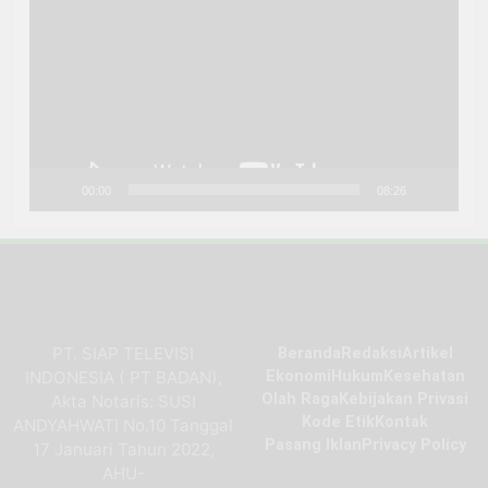
Video
00:00
08:26
PT. SIAP TELEVISI
Beranda
Redaksi
Artikel
INDONESIA ( PT BADAN),
Ekonomi
Hukum
Kesehatan
Olah Raga
Kebijakan Privasi
Akta Notaris: SUSI
Kode Etik
Kontak
ANDYAHWATI No.10 Tanggal
Pasang Iklan
Privacy Policy
17 Januari Tahun 2022,
AHU-