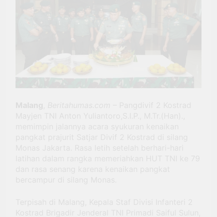
BRI Antar Bebek Bang
Alex Ekspansi hingga
3 Minggu Ago
Besuki dan
Kemenhub Pastikan
Kembangkan Coffee
Program PPN DTP
Space
Dukung Daya Beli
1 Bulan Ago
Masyarakat Selama
Prabowo: Tidak Ada
Periode Libur Sekolah
Negara yang Bisa
Bertahan Tanpa
3 Bulan Ago
Produksi Pangan
yang
Malang
,
Beritahumas.com
– Pangdivif 2 Kostrad
Berkesinambungan
Mayjen TNI Anton Yuliantoro,S.I.P., M.Tr.(Han).,
memimpin jalannya acara syukuran kenaikan
pangkat prajurit Satjar Divif 2 Kostrad di silang
Monas Jakarta. Rasa letih setelah berhari-hari
latihan dalam rangka memeriahkan HUT TNI ke 79
dan rasa senang karena kenaikan pangkat
bercampur di silang Monas.
Terpisah di Malang, Kepala Staf Divisi Infanteri 2
Kostrad Brigadir Jenderal TNI Primadi Saiful Sulun,