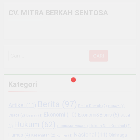
CV. MITRA BERKAH SENTOSA
Cari
untuk:
Kategori
Berita
(97)
Artikel
(11)
Berita Daerah
(2)
Budaya
(1)
Ekonomi
(10)
Ekonomi&Bisnis
(6)
Cuaca
(2)
Daerah
(1)
Global
Hukum
(62)
Hukum Dan Kriminal
(2)
(1)
Hukum&Kriminal
(1)
Nasional
(11)
Olahraga
Humas
(4)
Kesehatan
(2)
Kuliner
(1)