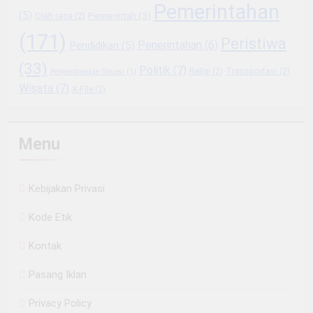
Pemerintahan
(5)
Pemerintah
(3)
Olah raga
(2)
(171)
Peristiwa
Penerintahan
(6)
Pendidikan
(5)
(33)
Politik
(7)
Religi
(2)
Transportasi
(2)
Perkembangan Situasi
(1)
Wisata
(7)
X-File
(2)
Menu
Kebijakan Privasi
Kode Etik
Kontak
Pasang Iklan
Privacy Policy