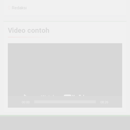
Redaksi
Video contoh
Pemutar
Video
00:00
08:26