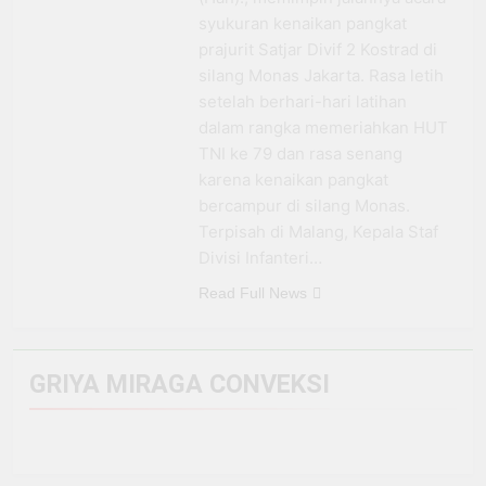
BRI Antar Bebek Bang
syukuran kenaikan pangkat
Alex Ekspansi hingga
3 Minggu Ago
prajurit Satjar Divif 2 Kostrad di
Besuki dan
Kemenhub Pastikan
silang Monas Jakarta. Rasa letih
Kembangkan Coffee
Program PPN DTP
setelah berhari-hari latihan
Space
Dukung Daya Beli
1 Bulan Ago
dalam rangka memeriahkan HUT
Masyarakat Selama
Prabowo: Tidak Ada
Periode Libur Sekolah
TNI ke 79 dan rasa senang
Negara yang Bisa
karena kenaikan pangkat
Bertahan Tanpa
3 Bulan Ago
Produksi Pangan
bercampur di silang Monas.
yang
Terpisah di Malang, Kepala Staf
Berkesinambungan
Divisi Infanteri…
Read Full News
GRIYA MIRAGA CONVEKSI