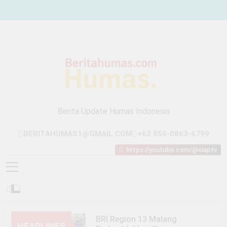
Skip
to
content
Berita Update Humas Indonesia
BERITAHUMAS1@GMAIL.COM
+62 856-0863-6799
https://youtube.com/@siaptv
BRI Region 13 Malang
HEADLINES