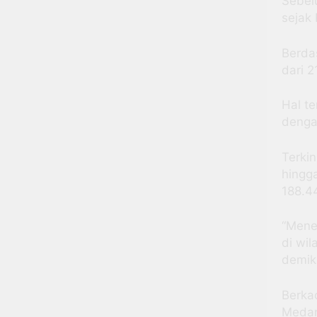
Sebel
sejak
Berda
dari 
Hal te
denga
Terkin
hingg
188.4
“Mene
di wi
demiki
Berkac
Medan