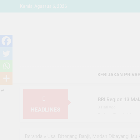
Skip
Kamis, Agustus 6, 2026
to
content
KEBIJAKAN PRIVAS
BRI Region 13 Mal
3 Hari Ago
HEADLINES
Fokus Pendidikan,
6 Hari Ago
YBM BRILiaN SBO 
Beranda
»
Usai Diterjang Banjir, Medan Dibayangi I
7 Hari Ago