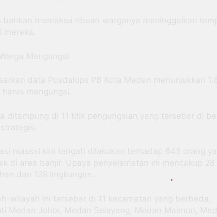
tu bahkan memaksa ribuan warganya meninggalkan tem
l mereka.
 Warga Mengungsi
sarkan data Pusdalops PB Kota Medan menunjukkan 1.
 harus mengungsi.
 ditampung di 11 titik pengungsian yang tersebar di b
 strategis.
asi massal kini tengah dilakukan terhadap 645 orang y
bak di area banjir. Upaya penyelamatan ini mencakup 28
ahan dan 128 lingkungan.
ah-wilayah ini tersebar di 11 kecamatan yang berbeda,
uti Medan Johor, Medan Selayang, Medan Maimun, Me