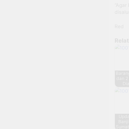
“Agar
disal
Red
Rela
Barang
dan 2
Di
Upda
Banji
Sumat