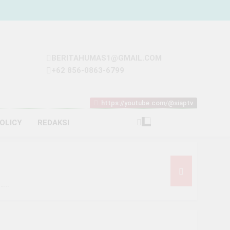
BERITAHUMAS1@GMAIL.COM
+62 856-0863-6799
https://youtube.com/@siaptv
POLICY
REDAKSI
iliar
t Rp93 Juta dari Melon