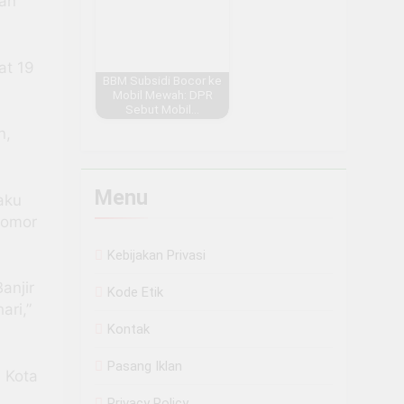
dan
at 19
BBM Subsidi Bocor ke
Mobil Mewah: DPR
Sebut Mobil…
n,
Menu
aku
nomor
Kebijakan Privasi
anjir
Kode Etik
ari,”
Kontak
Pasang Iklan
i Kota
Privacy Policy