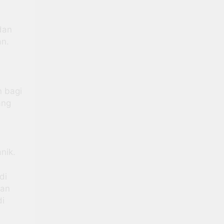
dan
an.
n bagi
ang
nik.
di
ian
di