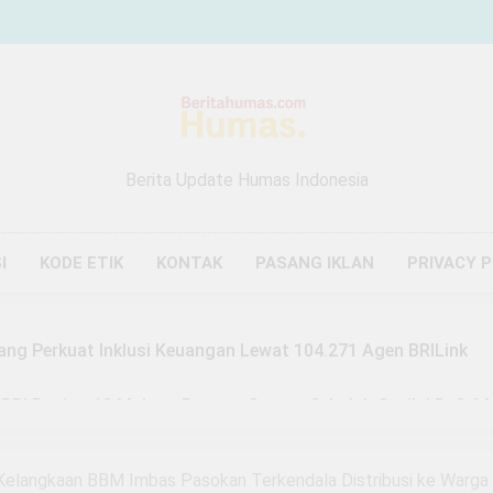
Berita Update Humas Indonesia
I
KODE ETIK
KONTAK
PASANG IKLAN
PRIVACY 
ang Perkuat Inklusi Keuangan Lewat 104.271 Agen BRILink
 BRI Region 13 Malang Bangun Sarana Sekolah Senilai Rp3,6 M
Malang Buktikan Zakat Bisa Ubah Nasib, Mustahik Raup Omze
su Kelangkaan BBM Imbas Pasokan Terkendala Distribusi ke Warga