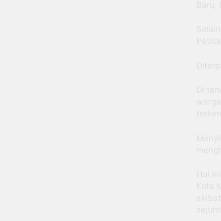
Baru,
Selai
Petis
Diter
Di te
warga
terke
Menyi
mengh
Hal i
Kota 
akibat
sejum