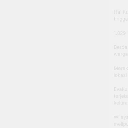
Hal i
tingga
1.829
Berda
warga
Mereka
lokasi
Evaku
terje
kelur
Wilay
melip