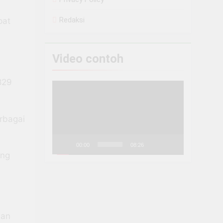
Redaksi
pat
Video contoh
829
Pemutar
Video
erbagai
00:00
08:26
ang
dan