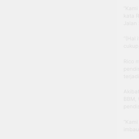
“Kami
kata 
Jalan
“(Hal
cukup,
Rico m
pendi
terjad
Akiba
BBM, t
pendi
“Kami
imbau