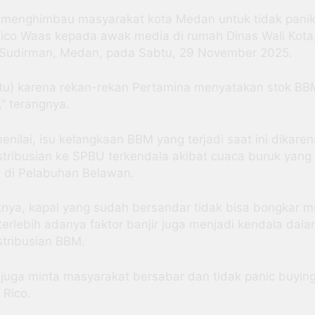
 menghimbau masyarakat kota Medan untuk tidak panik
Rico Waas kepada awak media di rumah Dinas Wali Kota
 Sudirman, Medan, pada Sabtu, 29 November 2025.
 itu) karena rekan-rekan Pertamina menyatakan stok BB
” terangnya.
enilai, isu kelangkaan BBM yang terjadi saat ini dikare
stribusian ke SPBU terkendala akibat cuaca buruk yang
i di Pelabuhan Belawan.
tnya, kapal yang sudah bersandar tidak bisa bongkar m
erlebih adanya faktor banjir juga menjadi kendala dal
stribusian BBM.
 juga minta masyarakat bersabar dan tidak panic buying
 Rico.