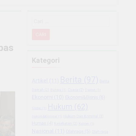
Narkoba
Cari
 Sektor Usaha
untuk:
g Usaha Baru
bas
ukungan BRI
Kategori
mbangkan Coffee Space
Berita
(97)
Artikel
(11)
Berita
iode Libur Sekolah
Daerah
(2)
Cuaca
(2)
Budaya
(1)
Daerah
(1)
Ekonomi
(10)
Ekonomi&Bisnis
(6)
 Berkesinambungan
Hukum
(62)
Global
(1)
Hukum Dan Kriminal
(2)
Hukum&Kriminal
(1)
Humas
(4)
Kesehatan
(2)
Kuliner
(1)
Nasional
(11)
Olahraga
(5)
Olah raga