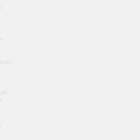
,”
,
M
nakan
uat
am
,”