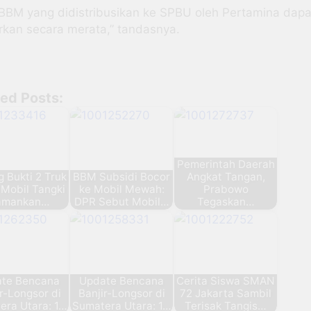
 BBM yang didistribusikan ke SPBU oleh Pertamina dapa
urkan secara merata,” tandasnya.
ted Posts:
Pemerintah Daerah
 Bukti 2 Truk
BBM Subsidi Bocor
Angkat Tangan,
 Mobil Tangki
ke Mobil Mewah:
Prabowo
amankan…
DPR Sebut Mobil…
Tegaskan…
te Bencana
Update Bencana
Cerita Siswa SMAN
r-Longsor di
Banjir-Longsor di
72 Jakarta Sambil
era Utara: 1…
Sumatera Utara: 1…
Terisak Tangis…