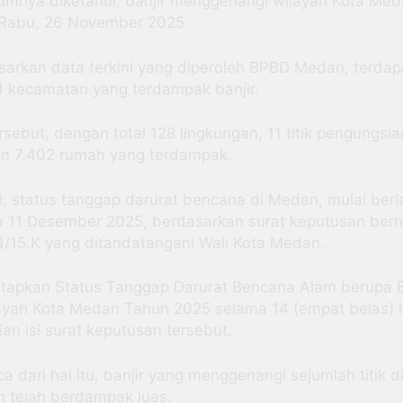
umnya diketahui, banjir menggenangi wilayah Kota Me
 Rabu, 26 November 2025.
sarkan data terkini yang diperoleh BPBD Medan, terdap
21 kecamatan yang terdampak banjir.
rsebut, dengan total 128 lingkungan, 11 titik pengungsia
n 7.402 rumah yang terdampak.
i, status tanggap darurat bencana di Medan, mulai berl
a 11 Desember 2025, berdasarkan surat keputusan ber
4/15.K yang ditandatangani Wali Kota Medan.
tapkan Status Tanggap Darurat Bencana Alam berupa B
layah Kota Medan Tahun 2025 selama 14 (empat belas) h
an isi surat keputusan tersebut.
a dari hal itu, banjir yang menggenangi sejumlah titik d
 telah berdampak luas.