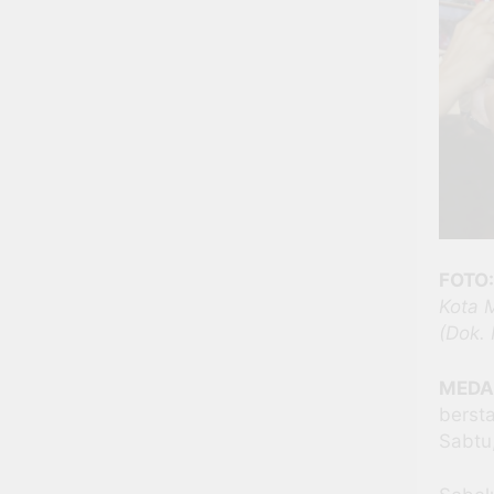
FOTO:
Kota 
(Dok.
MED
berst
Sabtu