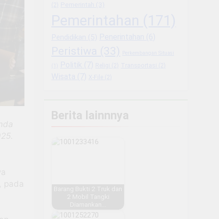
Pemerintah
(3)
(2)
Pemerintahan
(171)
Penerintahan
(6)
Pendidikan
(5)
Peristiwa
(33)
Perkembangan Situasi
Politik
(7)
Religi
(2)
Transportasi
(2)
(1)
Wisata
(7)
X-File
(2)
Berita lainnnya
anda
025.
ya
, pada
Barang Bukti 2 Truk dan
2 Mobil Tangki
Diamankan…