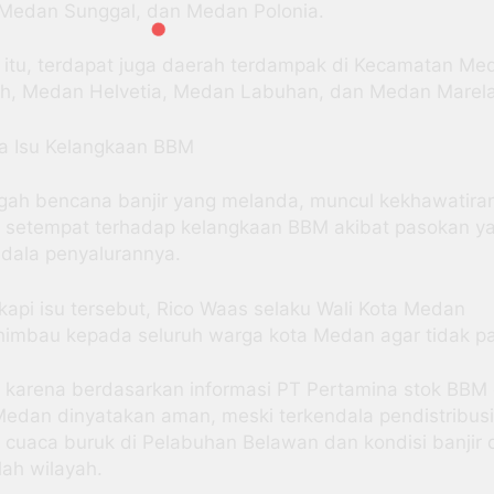
 Medan Sunggal, dan Medan Polonia.
n itu, terdapat juga daerah terdampak di Kecamatan Me
ah, Medan Helvetia, Medan Labuhan, dan Medan Marel
pa Isu Kelangkaan BBM
ngah bencana banjir yang melanda, muncul kekhawatira
 setempat terhadap kelangkaan BBM akibat pasokan y
ndala penyalurannya.
kapi isu tersebut, Rico Waas selaku Wali Kota Medan
imbau kepada seluruh warga kota Medan agar tidak pa
ni karena berdasarkan informasi PT Pertamina stok BBM 
Medan dinyatakan aman, meski terkendala pendistribus
 cuaca buruk di Pelabuhan Belawan dan kondisi banjir 
lah wilayah.