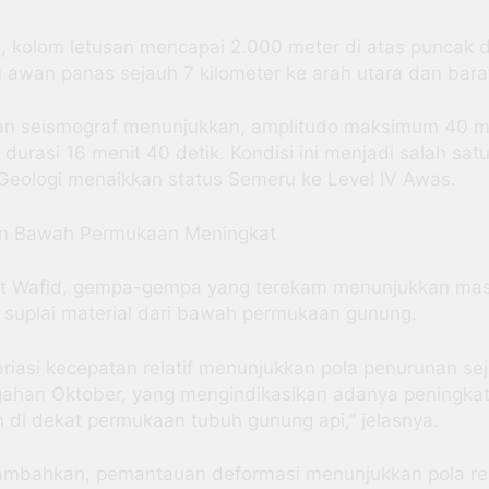
u, kolom letusan mencapai 2.000 meter di atas puncak 
awan panas sejauh 7 kilometer ke arah utara dan barat
n seismograf menunjukkan, amplitudo maksimum 40 
durasi 16 menit 40 detik. Kondisi ini menjadi salah sat
eologi menaikkan status Semeru ke Level IV Awas.
n Bawah Permukaan Meningkat
t Wafid, gempa-gempa yang terekam menunjukkan mas
suplai material dari bawah permukaan gunung.
variasi kecepatan relatif menunjukkan pola penurunan se
gahan Oktober, yang mengindikasikan adanya peningka
 di dekat permukaan tubuh gunung api,” jelasnya.
ambahkan, pemantauan deformasi menunjukkan pola rel