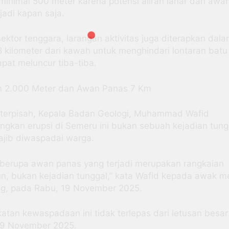
minimal 500 meter karena potensi aliran lahar dan awa
rjadi kapan saja.
sektor tenggara, larangan aktivitas juga diterapkan dal
8 kilometer dari kawah untuk menghindari lontaran batu 
pat meluncur tiba-tiba.
n 2.000 Meter dan Awan Panas 7 Km
 terpisah, Kepala Badan Geologi, Muhammad Wafid
gkan erupsi di Semeru ini bukan sebuah kejadian tung
ajib diwaspadai warga.
 berupa awan panas yang terjadi merupakan rangkaian
n, bukan kejadian tunggal,” kata Wafid kepada awak m
g, pada Rabu, 19 November 2025.
atan kewaspadaan ini tidak terlepas dari letusan besa
19 November 2025.