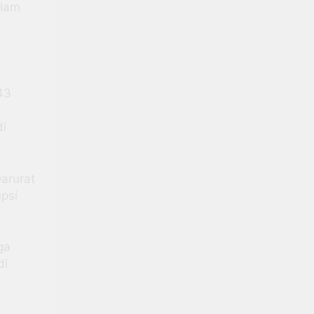
alam
43
n
di
arurat
psi
ga
di