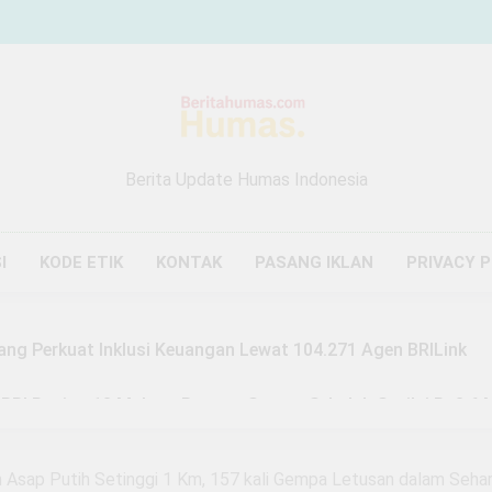
Berita Update Humas Indonesia
I
KODE ETIK
KONTAK
PASANG IKLAN
PRIVACY 
ang Perkuat Inklusi Keuangan Lewat 104.271 Agen BRILink
 BRI Region 13 Malang Bangun Sarana Sekolah Senilai Rp3,6 M
Malang Buktikan Zakat Bisa Ubah Nasib, Mustahik Raup Omze
Asap Putih Setinggi 1 Km, 157 kali Gempa Letusan dalam Sehar