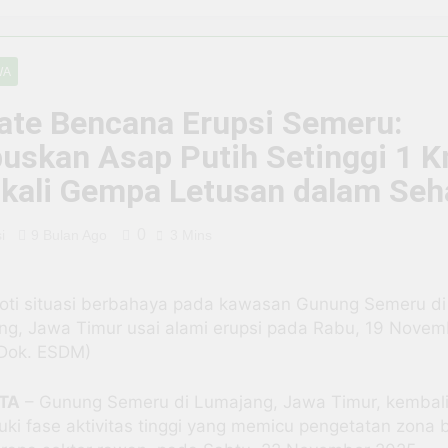
m ke Pelaku: Tragedi Kasat Narkoba Tangsel yang Terjerat 
tal di Situbondo, BRI EDC Permudah Pembayaran di Berbagai
WA
ate Bencana Erupsi Semeru:
 Ujung Tombak Layanan Keuangan di Situbondo, Buka Peluan
uskan Asap Putih Setinggi 1 K
, Warung Soto H. Fauzi Tetap Eksis dan Makin Jaya Berkat D
 kali Gempa Letusan dalam Seh
 BRI Antar Bebek Bang Alex Ekspansi hingga Besuki dan Ke
0
i
9 Bulan Ago
3 Mins
n Program PPN DTP Dukung Daya Beli Masyarakat Selama Per
oti situasi berbahaya pada kawasan Gunung Semeru di
da Negara yang Bisa Bertahan Tanpa Produksi Pangan yang
ng, Jawa Timur usai alami erupsi pada Rabu, 19 Novem
(Dok. ESDM)
TA
– Gunung Semeru di Lumajang, Jawa Timur, kembal
i fase aktivitas tinggi yang memicu pengetatan zona