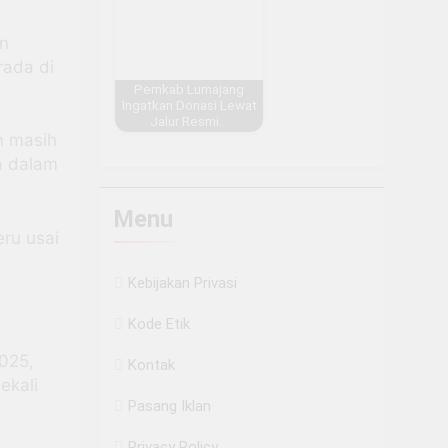
an
rada di
Pemkab Lumajang
Ingatkan Donasi Lewat
Jalur Resmi…
n masih
sa dalam
Menu
eru usai
Kebijakan Privasi
Kode Etik
025,
Kontak
ekali
Pasang Iklan
Privacy Policy