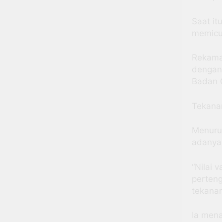
Saat it
memicu 
Rekama
dengan 
Badan G
Tekana
Menuru
adanya 
“Nilai 
perten
tekanan
Ia men