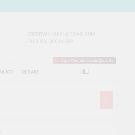
BERITAHUMAS1@GMAIL.COM
+62 856-0863-6799
https://youtube.com/@siaptv
POLICY
REDAKSI
iliar
t Rp93 Juta dari Melon
i