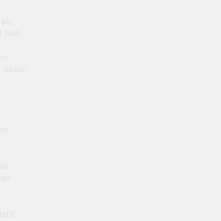
dan
 laut.
mm
u dasar
ih
jak
tan
atif