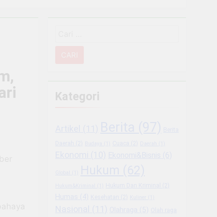
Narkoba
Cari
 Sektor Usaha
untuk:
g Usaha Baru
m,
ukungan BRI
ari
Kategori
mbangkan Coffee Space
Berita
(97)
Artikel
(11)
Berita
iode Libur Sekolah
Daerah
(2)
Cuaca
(2)
Budaya
(1)
Daerah
(1)
Ekonomi
(10)
Ekonomi&Bisnis
(6)
 Berkesinambungan
ber
Hukum
(62)
Global
(1)
Hukum Dan Kriminal
(2)
Hukum&Kriminal
(1)
i
Humas
(4)
Kesehatan
(2)
Kuliner
(1)
 bahaya
Nasional
(11)
Olahraga
(5)
Olah raga