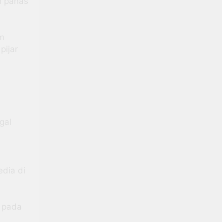
n panas
am
pijar
gal
edia di
r pada