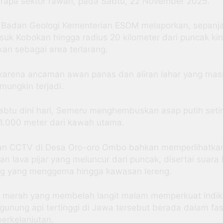
erapa sektor rawan, pada Sabtu, 22 November 2025.
i, Badan Geologi Kementerian ESDM melaporkan, sepanj
esuk Kobokan hingga radius 20 kilometer dari puncak kin
kan sebagai area terlarang.
 karena ancaman awan panas dan aliran lahar yang mas
mungkin terjadi.
btu dini hari, Semeru menghembuskan asap putih seti
 1.000 meter dari kawah utama.
n CCTV di Desa Oro-oro Ombo bahkan memperlihatkan
n lava pijar yang meluncur dari puncak, disertai suara 
ng yang menggema hingga kawasan lereng.
 merah yang membelah langit malam memperkuat indik
unung api tertinggi di Jawa tersebut berada dalam fa
berkelanjutan.