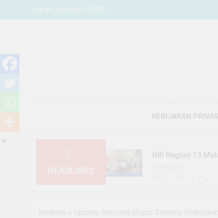
Skip
Jumat, Agustus 7, 2026
to
content
KEBIJAKAN PRIVAS
BRI Region 13 Mal
5 Hari Ago
HEADLINES
Fokus Pendidikan,
1 Minggu Ago
YBM BRILiaN SBO 
Beranda
»
Update Bencana Erupsi Semeru: Embuskan 
1 Minggu Ago