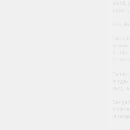
stabil,
batas y
143 He
Dinas P
hewan t
domba s
Semeru
Pemeri
hingga
yang te
Dengan
diminta
lapang