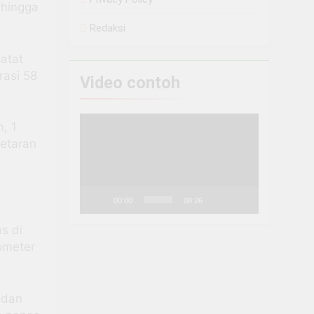
 hingga
Redaksi
atat
rasi 58
Video contoh
Pemutar
, 1
Video
getaran
00:00
08:26
s di
ometer
adan