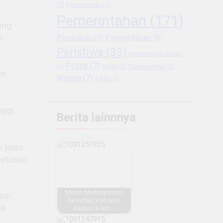
Pemerintah
(3)
(2)
Pemerintahan
(171)
ang
i
Penerintahan
(6)
Pendidikan
(5)
Peristiwa
(33)
Perkembangan Situasi
Politik
(7)
Religi
(2)
Transportasi
(2)
(1)
ih
Wisata
(7)
X-File
(2)
nggi
Berita lainnnya
 jelas
letusan
Masih Menunjukkan
asi
Aktivitas Vulkanik,
se
Radius 8 Km…