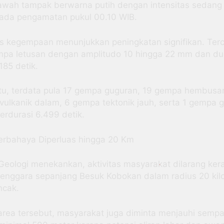
awah tampak berwarna putih dengan intensitas sedang
pada pengamatan pukul 00.10 WIB.
as kegempaan menunjukkan peningkatan signifikan. Terc
mpa letusan dengan amplitudo 10 hingga 22 mm dan du
185 detik.
itu, terdata pula 17 gempa guguran, 19 gempa hembusan
ulkanik dalam, 6 gempa tektonik jauh, serta 1 gempa 
berdurasi 6.499 detik.
erbahaya Diperluas hingga 20 Km
eologi menekankan, aktivitas masyarakat dilarang kera
tenggara sepanjang Besuk Kobokan dalam radius 20 kil
ncak.
 area tersebut, masyarakat juga diminta menjauhi semp