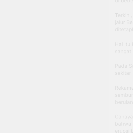
di beb
Terkin
jalur B
ditetap
Hal itu
sangat 
Pada Sa
sekitar
Rekama
sembura
berula
Cahaya
bahwa g
erupsi 