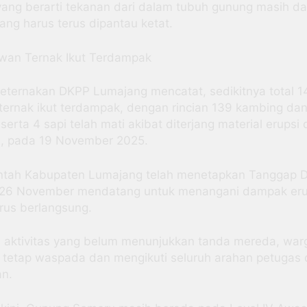
 yang berarti tekanan dari dalam tubuh gunung masih d
ang harus terus dipantau ketat.
wan Ternak Ikut Terdampak
eternakan DKPP Lumajang mencatat, sedikitnya total 1
ernak ikut terdampak, dengan rincian 139 kambing da
erta 4 sapi telah mati akibat diterjang material erupsi 
, pada 19 November 2025.
ntah Kabupaten Lumajang telah menetapkan Tanggap D
 26 November mendatang untuk menangani dampak eru
rus berlangsung.
 aktivitas yang belum menunjukkan tanda mereda, war
 tetap waspada dan mengikuti seluruh arahan petugas 
an.