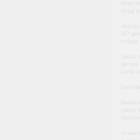
Asap k
tinggi 
Aktivit
157 ge
hingga 
Selain 
gempa v
banjir 
Zona B
Badan G
sektor 
dari pu
Di luar