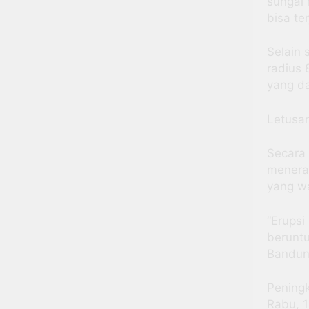
sungai 
bisa te
Selain 
radius 
yang da
Letusa
Secara
meneran
yang w
“Erupsi
beruntu
Bandun
Peningk
Rabu, 