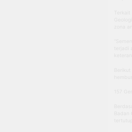
Terkait
Geolog
zona a
“Semeru
terjadi
ketera
Berikut
hembus
157 Ge
Berdas
Badan G
tertutu