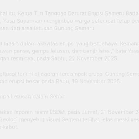
 hal itu, Ketua Tim Tanggap Darurat Erupsi Semeru Bad
i, Yasa Suparman mengimbau warga setempat tetap be
man dari area letusan Gunung Semeru.
 masih dalam aktivitas erupsi yang berbahaya. Kemari
 awan panas, gempa letusan, dan banjir lahar,” kata Ya
ngan resminya, pada Sabtu, 22 November 2025.
 situasi terkini di daerah terdampak erupsi Gunung Sem
an erupsi besar pada Rabu, 19 November 2025.
mpa Letusan dalam Sehari
arkan laporan resmi ESDM, pada Jumat, 21 November 2
eologi menyebut visual Semeru terlihat jelas meski ses
p kabut.