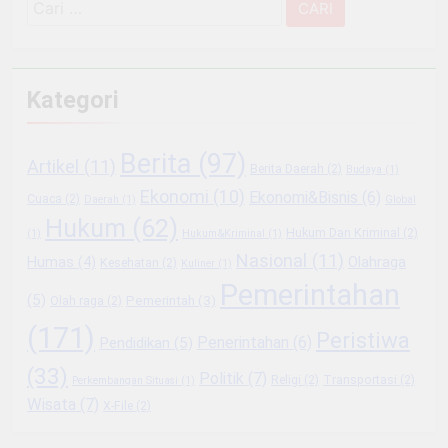
Cari
untuk:
Kategori
Berita
(97)
Artikel
(11)
Berita Daerah
(2)
Budaya
(1)
Ekonomi
(10)
Ekonomi&Bisnis
(6)
Cuaca
(2)
Daerah
(1)
Global
Hukum
(62)
Hukum Dan Kriminal
(2)
(1)
Hukum&Kriminal
(1)
Nasional
(11)
Olahraga
Humas
(4)
Kesehatan
(2)
Kuliner
(1)
Pemerintahan
(5)
Pemerintah
(3)
Olah raga
(2)
(171)
Peristiwa
Penerintahan
(6)
Pendidikan
(5)
(33)
Politik
(7)
Religi
(2)
Transportasi
(2)
Perkembangan Situasi
(1)
Wisata
(7)
X-File
(2)