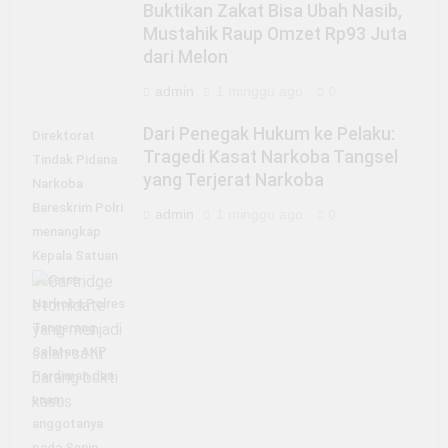
Buktikan Zakat Bisa Ubah Nasib,
Mustahik Raup Omzet Rp93 Juta
dari Melon
admin
1 minggu ago
0
Dari Penegak Hukum ke Pelaku:
Direktorat
Tragedi Kasat Narkoba Tangsel
Tindak Pidana
yang Terjerat Narkoba
Narkoba
Bareskrim Polri
admin
1 minggu ago
0
menangkap
Kepala Satuan
Reserse
Narkoba Polres
Tangerang
Selatan AKP
Pardiman dan
enam
anggotanya
pada Senin