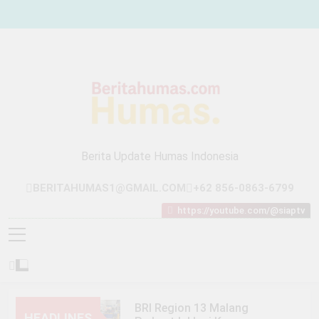
Skip
to
content
Berita Update Humas Indonesia
BERITAHUMAS1@GMAIL.COM
+62 856-0863-6799
https://youtube.com/@siaptv
BRI Region 13 Malang
HEADLINES