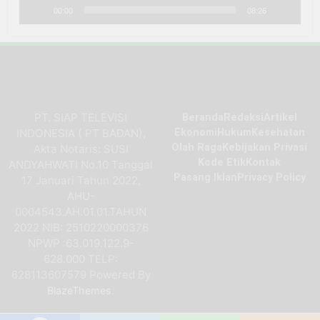
00:00
08:26
PT. SIAP TELEVISI
Beranda
Redaksi
Artikel
INDONESIA ( PT BADAN),
Ekonomi
Hukum
Kesehatan
Olah Raga
Kebijakan Privasi
Akta Notaris: SUSI
Kode Etik
Kontak
ANDYAHWATI No.10 Tanggal
Pasang Iklan
Privacy Policy
17 Januari Tahun 2022,
AHU-
0004543.AH.01.01.TAHUN
2022 NIB: 2510220000376
NPWP :63.019.122.9-
628.000 TELP:
628113607579 Powered By
.
BlazeThemes