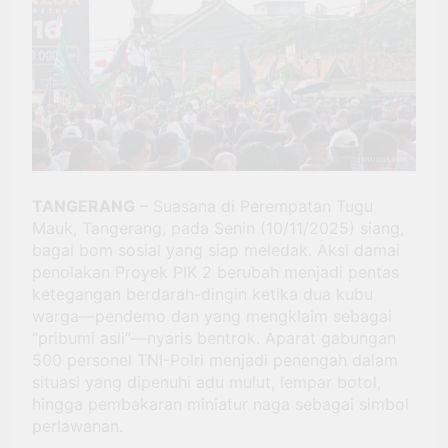
Berkat Dukungan BRI
BRI Antar Bebek Bang
Alex Ekspansi hingga
3 Minggu Ago
Besuki dan
Kemenhub Pastikan
Kembangkan Coffee
Program PPN DTP
Space
Dukung Daya Beli
1 Bulan Ago
Masyarakat Selama
Prabowo: Tidak Ada
Periode Libur Sekolah
Negara yang Bisa
Bertahan Tanpa
3 Bulan Ago
Produksi Pangan
TANGERANG
– Suasana di Perempatan Tugu
yang
Berkesinambungan
Mauk, Tangerang, pada Senin (10/11/2025) siang,
bagai bom sosial yang siap meledak. Aksi damai
penolakan Proyek PIK 2 berubah menjadi pentas
ketegangan berdarah-dingin ketika dua kubu
warga—pendemo dan yang mengklaim sebagai
“pribumi asli”—nyaris bentrok. Aparat gabungan
500 personel TNI-Polri menjadi penengah dalam
situasi yang dipenuhi adu mulut, lempar botol,
hingga pembakaran miniatur naga sebagai simbol
perlawanan.