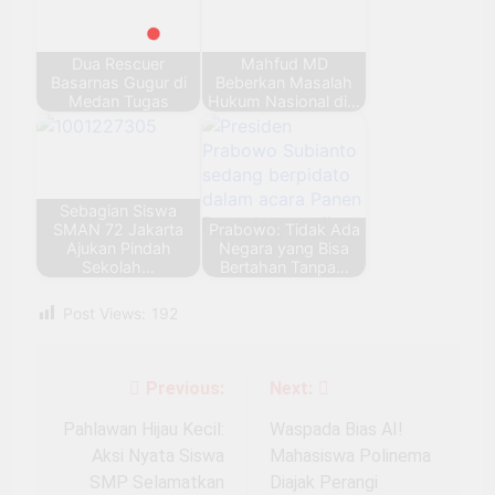
Dua Rescuer
Mahfud MD
Basarnas Gugur di
Beberkan Masalah
Medan Tugas
Hukum Nasional di…
Sebagian Siswa
SMAN 72 Jakarta
Prabowo: Tidak Ada
Ajukan Pindah
Negara yang Bisa
Sekolah…
Bertahan Tanpa…
Post Views:
192
Previous:
Next:
Navigasi
pos
Pahlawan Hijau Kecil:
Waspada Bias AI!
Aksi Nyata Siswa
Mahasiswa Polinema
SMP Selamatkan
Diajak Perangi