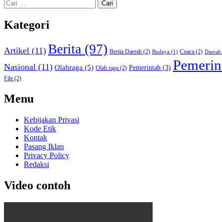
Cari
untuk:
Kategori
Berita
(97)
Artikel
(11)
Berita Daerah
(2)
Cuaca
(2)
Budaya
(1)
Daerah
Pemerin
Nasional
(11)
Olahraga
(5)
Pemerintah
(3)
Olah raga
(2)
File
(2)
Menu
Kebijakan Privasi
Kode Etik
Kontak
Pasang Iklan
Privacy Policy
Redaksi
Video contoh