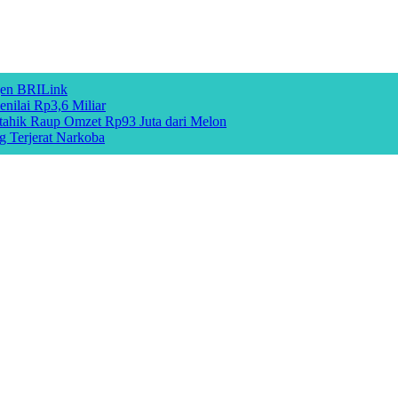
gen BRILink
nilai Rp3,6 Miliar
hik Raup Omzet Rp93 Juta dari Melon
g Terjerat Narkoba