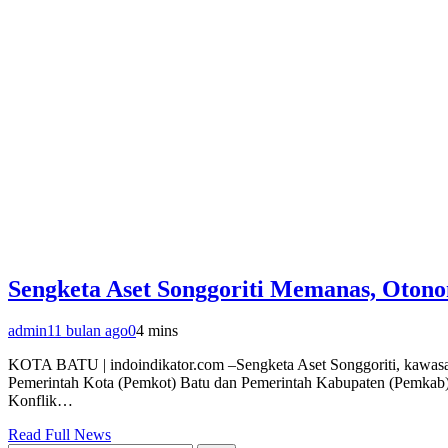
Sengketa Aset Songgoriti Memanas, Oton
admin
11 bulan ago
0
4 mins
KOTA BATU | indoindikator.com –Sengketa Aset Songgoriti, kawasan wi
Pemerintah Kota (Pemkot) Batu dan Pemerintah Kabupaten (Pemkab) Ma
Konflik…
Read Full News