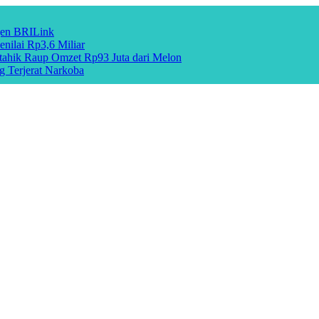
gen BRILink
nilai Rp3,6 Miliar
hik Raup Omzet Rp93 Juta dari Melon
g Terjerat Narkoba