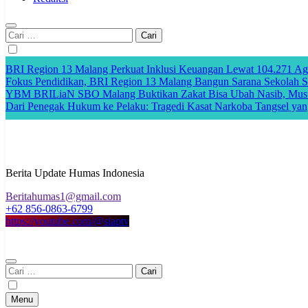
Cari
untuk:
BRI Region 13 Malang Perkuat Inklusi Keuangan Lewat 104.271 A
Fokus Pendidikan, BRI Region 13 Malang Bangun Sarana Sekolah Se
YBM BRILiaN SBO Malang Buktikan Zakat Bisa Ubah Nasib, Musta
Dari Penegak Hukum ke Pelaku: Tragedi Kasat Narkoba Tangsel yan
Berita Update Humas Indonesia
Beritahumas1@gmail.com
+62 856-0863-6799
https://youtube.com/@siaptv
Cari
untuk:
Menu