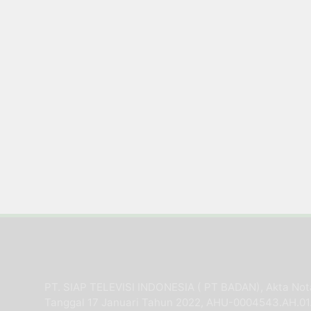
PT. SIAP TELEVISI INDONESIA ( PT BADAN), Akta No
Tanggal 17 Januari Tahun 2022, AHU-0004543.AH.01