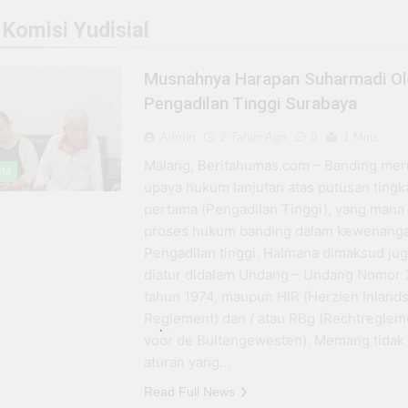
tal di Situbondo, BRI EDC Permudah Pembayaran di Berbagai
:
Komisi Yudisial
 Ujung Tombak Layanan Keuangan di Situbondo, Buka Peluan
Musnahnya Harapan Suharmadi Ol
Pengadilan Tinggi Surabaya
, Warung Soto H. Fauzi Tetap Eksis dan Makin Jaya Berkat D
Admin
2 Tahun Ago
0
1 Mins
 BRI Antar Bebek Bang Alex Ekspansi hingga Besuki dan Ke
Malang, Beritahumas.com – Banding me
UM
upaya hukum lanjutan atas putusan tingk
n Program PPN DTP Dukung Daya Beli Masyarakat Selama Per
pertama (Pengadilan Tinggi), yang mana 
proses hukum banding dalam kewenang
da Negara yang Bisa Bertahan Tanpa Produksi Pangan yang
Pengadilan tinggi. Halmana dimaksud jug
diatur didalam Undang – Undang Nomor 
tahun 1974, maupun HIR (Herzien Inland
Reglement) dan / atau RBg (Rechtreglem
voor de Buitengewesten). Memang tidak
aturan yang…
Read Full News