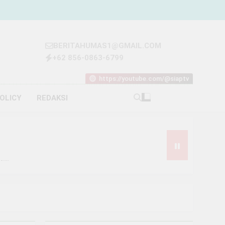
BERITAHUMAS1@GMAIL.COM
+62 856-0863-6799
https://youtube.com/@siaptv
POLICY
REDAKSI
iliar
t Rp93 Juta dari Melon
Narkoba