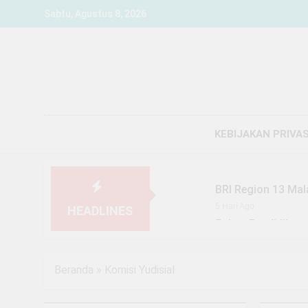
Skip
Sabtu, Agustus 8, 2026
to
content
KEBIJAKAN PRIVAS
BRI Region 13 Mal
5 Hari Ago
HEADLINES
Fokus Pendidikan,
1 Minggu Ago
YBM BRILiaN SBO 
Beranda
»
Komisi Yudisial
1 Minggu Ago
Dari Penegak Huku