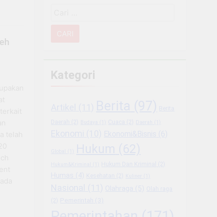
Cari
 Sektor Usaha
untuk:
g Usaha Baru
eh
ukungan BRI
Kategori
mbangkan Coffee Space
rupakan
at
Berita
(97)
Artikel
(11)
Berita
iode Libur Sekolah
terkait
an
Daerah
(2)
Cuaca
(2)
Budaya
(1)
Daerah
(1)
Ekonomi
(10)
Ekonomi&Bisnis
(6)
 Berkesinambungan
a telah
20
Hukum
(62)
Global
(1)
sch
Hukum Dan Kriminal
(2)
Hukum&Kriminal
(1)
ent
Humas
(4)
Kesehatan
(2)
Kuliner
(1)
 ada
Nasional
(11)
Olahraga
(5)
Olah raga
Pemerintah
(3)
(2)
Pemerintahan
(171)