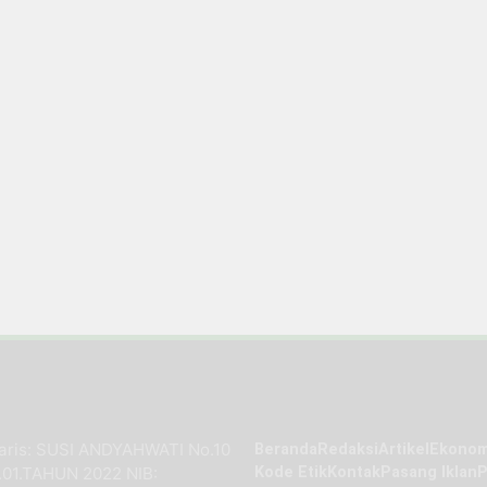
taris: SUSI ANDYAHWATI No.10
Beranda
Redaksi
Artikel
Ekonom
.01.TAHUN 2022 NIB:
Kode Etik
Kontak
Pasang Iklan
P