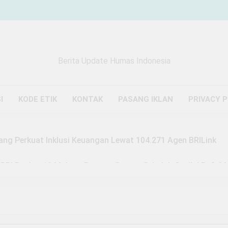
Berita Update Humas Indonesia
I
KODE ETIK
KONTAK
PASANG IKLAN
PRIVACY 
ang Perkuat Inklusi Keuangan Lewat 104.271 Agen BRILink
 BRI Region 13 Malang Bangun Sarana Sekolah Senilai Rp3,6 M
Malang Buktikan Zakat Bisa Ubah Nasib, Mustahik Raup Omze
m ke Pelaku: Tragedi Kasat Narkoba Tangsel yang Terjerat 