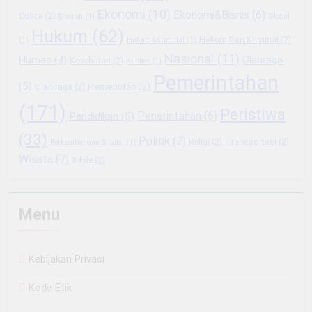
Ekonomi
(10)
Ekonomi&Bisnis
(6)
Cuaca
(2)
Daerah
(1)
Global
Hukum
(62)
Hukum Dan Kriminal
(2)
(1)
Hukum&Kriminal
(1)
Nasional
(11)
Olahraga
Humas
(4)
Kesehatan
(2)
Kuliner
(1)
Pemerintahan
(5)
Pemerintah
(3)
Olah raga
(2)
(171)
Peristiwa
Penerintahan
(6)
Pendidikan
(5)
(33)
Politik
(7)
Religi
(2)
Transportasi
(2)
Perkembangan Situasi
(1)
Wisata
(7)
X-File
(2)
Menu
Kebijakan Privasi
Kode Etik