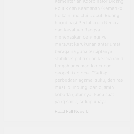
Kementerian Koordinator Bidang
BRI Antar Bebek Bang
Politik dan Keamanan (Kemenko
Alex Ekspansi hingga
3 Minggu Ago
Polkam) melalui Deputi Bidang
Besuki dan
Kemenhub Pastikan
Kembangkan Coffee
Koordinasi Pertahanan Negara
Program PPN DTP
Space
dan Kesatuan Bangsa
Dukung Daya Beli
1 Bulan Ago
Masyarakat Selama
menegaskan pentingnya
Prabowo: Tidak Ada
Periode Libur Sekolah
merawat kerukunan antar umat
Negara yang Bisa
Bertahan Tanpa
beragama guna terciptanya
3 Bulan Ago
Produksi Pangan
stabilitas politik dan keamanan di
yang
tengah ancaman tantangan
Berkesinambungan
geopolitik global. “Setiap
perbedaan agama, suku, dan ras
mesti dilindungi dan dijamin
keberlanjutannya. Pada saat
yang sama, setiap upaya…
Read Full News