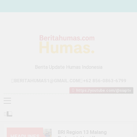
Skip
to
content
Berita Update Humas Indonesia
BERITAHUMAS1@GMAIL.COM
+62 856-0863-6799
https://youtube.com/@siaptv
BRI Region 13 Malang
HEADLINES