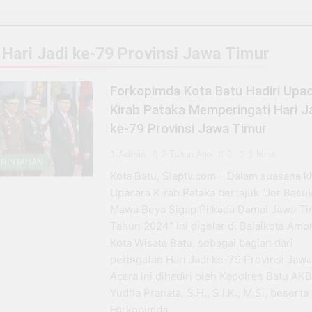
m ke Pelaku: Tragedi Kasat Narkoba Tangsel yang Terjerat 
tal di Situbondo, BRI EDC Permudah Pembayaran di Berbagai
:
Hari Jadi ke-79 Provinsi Jawa Timur
 Ujung Tombak Layanan Keuangan di Situbondo, Buka Peluan
Forkopimda Kota Batu Hadiri Upa
Kirab Pataka Memperingati Hari J
, Warung Soto H. Fauzi Tetap Eksis dan Makin Jaya Berkat D
ke-79 Provinsi Jawa Timur
 BRI Antar Bebek Bang Alex Ekspansi hingga Besuki dan Ke
Admin
2 Tahun Ago
0
1 Mins
RINTAHAN
Kota Batu, Siaptv.com – Dalam suasana k
n Program PPN DTP Dukung Daya Beli Masyarakat Selama Per
Upacara Kirab Pataka bertajuk “Jer Basuk
Mawa Beya Sigap Pilkada Damai Jawa Ti
da Negara yang Bisa Bertahan Tanpa Produksi Pangan yang
Tahun 2024” ini digelar di Balaikota Amo
Kota Wisata Batu, sebagai bagian dari
peringatan Hari Jadi ke-79 Provinsi Jawa
Acara ini dihadiri oleh Kapolres Batu AK
Yudha Pranata, S.H., S.I.K., M.Si, beserta
Forkopimda,…