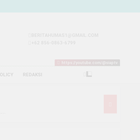
BERITAHUMAS1@GMAIL.COM
+62 856-0863-6799
https://youtube.com/@siaptv
POLICY
REDAKSI
iliar
t Rp93 Juta dari Melon