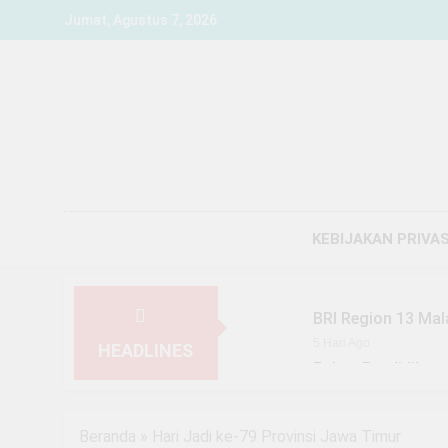
Skip
Jumat, Agustus 7, 2026
to
content
KEBIJAKAN PRIVAS
BRI Region 13 Mal
5 Hari Ago
HEADLINES
Fokus Pendidikan,
1 Minggu Ago
YBM BRILiaN SBO 
Beranda
»
Hari Jadi ke-79 Provinsi Jawa Timur
1 Minggu Ago