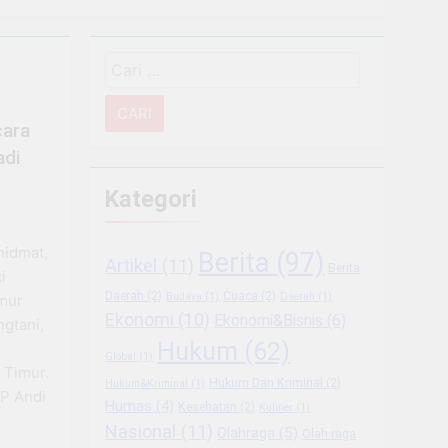
Narkoba
Cari
 Sektor Usaha
untuk:
g Usaha Baru
cara
adi
ukungan BRI
Kategori
mbangkan Coffee Space
hidmat,
Berita
(97)
Artikel
(11)
Berita
iode Libur Sekolah
i
Daerah
(2)
Cuaca
(2)
Budaya
(1)
Daerah
(1)
mur
Ekonomi
(10)
Ekonomi&Bisnis
(6)
 Berkesinambungan
ngtani,
Hukum
(62)
Global
(1)
 Timur.
Hukum Dan Kriminal
(2)
Hukum&Kriminal
(1)
BP Andi
Humas
(4)
Kesehatan
(2)
Kuliner
(1)
Nasional
(11)
Olahraga
(5)
Olah raga