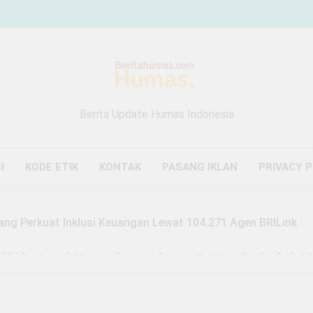
Berita Update Humas Indonesia
I
KODE ETIK
KONTAK
PASANG IKLAN
PRIVACY 
ang Perkuat Inklusi Keuangan Lewat 104.271 Agen BRILink
 BRI Region 13 Malang Bangun Sarana Sekolah Senilai Rp3,6 M
Malang Buktikan Zakat Bisa Ubah Nasib, Mustahik Raup Omze