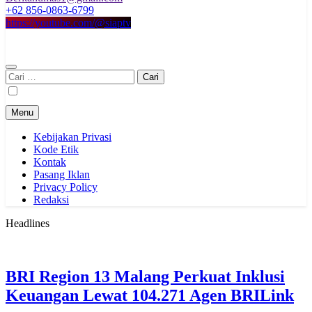
+62 856-0863-6799
https://youtube.com/@siaptv
Cari
untuk:
Menu
Kebijakan Privasi
Kode Etik
Kontak
Pasang Iklan
Privacy Policy
Redaksi
Headlines
BRI Region 13 Malang Perkuat Inklusi
Keuangan Lewat 104.271 Agen BRILink