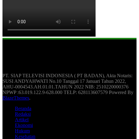
Berita Update Humas Indonesia
PT. SIAP TELEVISI INDONESIA ( PT BADAN), Akta Notaris:
SUSI ANDYAHWATI No.10 Tanggal 17 Januari Tahun 2022,
AHU-0004543.AH.01.01.TAHUN 2022 NIB: 2510220000376
NPWP :63.019.122.9-628.000 TELP: 628113607579 Powered By
BlazeThemes
.
Beranda
Redaksi
Artikel
Ekonomi
Hukum
Kesehatan