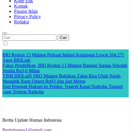
Kode Etik
Kontak
Pasang Iklan
Privacy Policy
Redaksi
Cari
untuk:
BRI Region 13 Malang Perkuat Inklusi Keuangan Lewat 104.271
Agen BRILink
Fokus Pendidikan, BRI Region 13 Malang Bangun Sarana Sekolah
Senilai Rp3,6 Miliar
YBM BRILiaN SBO Malang Buktikan Zakat Bisa Ubah Nasib,
Mustahik Raup Omzet Rp93 Juta dari Melon
Dari Penegak Hukum ke Pelaku: Tragedi Kasat Narkoba Tangsel
yang Terjerat Narkoba
Berita Update Humas Indonesia
Beritahumas1@gmail.com