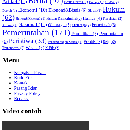
Berita
(97)
Artikel
(11)
Berita Daerah
(2)
Cuaca
(2)
Budaya
(1)
Hukum
Ekonomi
(10)
Ekonomi&Bisnis
(6)
Daerah
(1)
Global
(1)
(62)
Humas
(4)
Hukum Dan Kriminal
(2)
Kesehatan
(2)
Hukum&Kriminal
(1)
Nasional
(11)
Olahraga
(5)
Pemerintah
(3)
Olah raga
(2)
Kuliner
(1)
Pemerintahan
(171)
Pendidikan
(5)
Penerintahan
Peristiwa
(33)
Politik
(7)
(6)
Religi
(2)
Perkembangan Situasi
(1)
Wisata
(7)
Transportasi
(2)
X-File
(2)
Menu
Kebijakan Privasi
Kode Etik
Kontak
Pasang Iklan
Privacy Policy
Redaksi
Video contoh