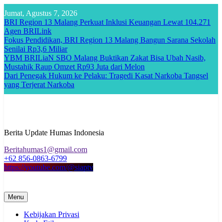
Skip
Jumat, Agustus 7, 2026
to
BRI Region 13 Malang Perkuat Inklusi Keuangan Lewat 104.271
content
Agen BRILink
Fokus Pendidikan, BRI Region 13 Malang Bangun Sarana Sekolah
Senilai Rp3,6 Miliar
YBM BRILiaN SBO Malang Buktikan Zakat Bisa Ubah Nasib,
Mustahik Raup Omzet Rp93 Juta dari Melon
Dari Penegak Hukum ke Pelaku: Tragedi Kasat Narkoba Tangsel
yang Terjerat Narkoba
Berita Update Humas Indonesia
Beritahumas1@gmail.com
+62 856-0863-6799
https://youtube.com/@siaptv
Menu
Kebijakan Privasi