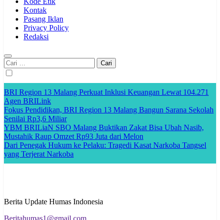
Kode Etik
Kontak
Pasang Iklan
Privacy Policy
Redaksi
Cari
untuk:
BRI Region 13 Malang Perkuat Inklusi Keuangan Lewat 104.271
Agen BRILink
Fokus Pendidikan, BRI Region 13 Malang Bangun Sarana Sekolah
Senilai Rp3,6 Miliar
YBM BRILiaN SBO Malang Buktikan Zakat Bisa Ubah Nasib,
Mustahik Raup Omzet Rp93 Juta dari Melon
Dari Penegak Hukum ke Pelaku: Tragedi Kasat Narkoba Tangsel
yang Terjerat Narkoba
Berita Update Humas Indonesia
Beritahumas1@gmail.com