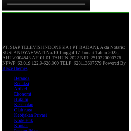
Berita Update Humas Indonesia
PT. SIAP TELEVISI INDONESIA ( PT BADAN), Akta Notaris:
SUSI ANDYAHWATI No.10 Tanggal 17 Januari Tahun 2022,
AHU-0004543.AH.01.01.TAHUN 2022 NIB: 2510220000376
NPWP :63.019.122.9-628.000 TELP: 628113607579 Powered By
BlazeThemes
.
Beranda
Redaksi
Artikel
Ekonomi
Hukum
Kesehatan
Olah raga
Kebijakan Privasi
Kode Etik
Kontak
Pasang Iklan