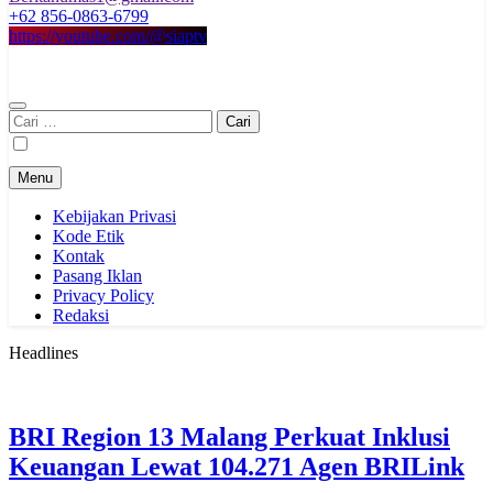
+62 856-0863-6799
https://youtube.com/@siaptv
Cari
untuk:
Menu
Kebijakan Privasi
Kode Etik
Kontak
Pasang Iklan
Privacy Policy
Redaksi
Headlines
BRI Region 13 Malang Perkuat Inklusi
Keuangan Lewat 104.271 Agen BRILink