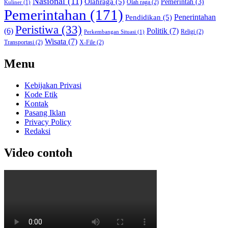
Nasional
(11)
Olahraga
(5)
Pemerintah
(3)
Olah raga
(2)
Kuliner
(1)
Pemerintahan
(171)
Pendidikan
(5)
Penerintahan
Peristiwa
(33)
Politik
(7)
(6)
Religi
(2)
Perkembangan Situasi
(1)
Wisata
(7)
Transportasi
(2)
X-File
(2)
Menu
Kebijakan Privasi
Kode Etik
Kontak
Pasang Iklan
Privacy Policy
Redaksi
Video contoh