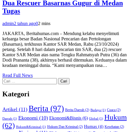
Dua Rescuer Basarnas Gugur di Medan
Tugas
admin
2 tahun ago
0
2 mins
JAKARTA, Beritahumas.com – Mendung kelabu menyelimuti
keluarga besar Badan Nasional Pencarian dan Pertolongan
(Basarnas), terkhusus Kantor SAR Medan, Rabu (23/10/2024)
petang. Setelah 8 hari dalam pencarian tim SAR, dua (2) rescuer
Kantor SAR Medan atas nama Tengku Rahmatsyah Putra (36) dan
Dodi Prananta (38), akhirnya berhasil ditemukan. Keduanya dalam
keadaan meninggal dunia. “Kami menyampaikan rasa…
Read Full News
Cari
untuk:
Kategori
Berita
(97)
Artikel
(11)
Berita Daerah
(2)
Cuaca
(2)
Budaya
(1)
Hukum
Ekonomi
(10)
Ekonomi&Bisnis
(6)
Daerah
(1)
Global
(1)
(62)
Humas
(4)
Hukum Dan Kriminal
(2)
Kesehatan
(2)
Hukum&Kriminal
(1)