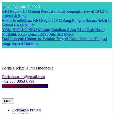
Skip
Jumat, Agustus 7, 2026
to
BRI Region 13 Malang Perkuat Inklusi Keuangan Lewat 104.271
content
Agen BRILink
Fokus Pendidikan, BRI Region 13 Malang Bangun Sarana Sekolah
Senilai Rp3,6 Miliar
YBM BRILiaN SBO Malang Buktikan Zakat Bisa Ubah Nasib,
Mustahik Raup Omzet Rp93 Juta dari Melon
Dari Penegak Hukum ke Pelaku: Tragedi Kasat Narkoba Tangsel
yang Terjerat Narkoba
Berita Update Humas Indonesia
Beritahumas1@gmail.com
+62 856-0863-6799
https://youtube.com/@siaptv
Menu
Kebijakan Privasi