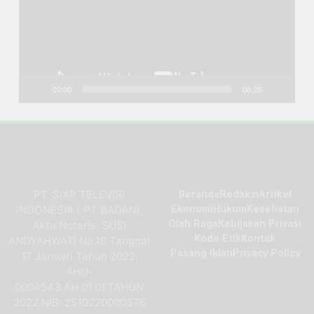
00:00
08:26
PT. SIAP TELEVISI
Beranda
Redaksi
Artikel
INDONESIA ( PT BADAN),
Ekonomi
Hukum
Kesehatan
Olah Raga
Kebijakan Privasi
Akta Notaris: SUSI
Kode Etik
Kontak
ANDYAHWATI No.10 Tanggal
Pasang Iklan
Privacy Policy
17 Januari Tahun 2022,
AHU-
0004543.AH.01.01.TAHUN
2022 NIB: 2510220000376