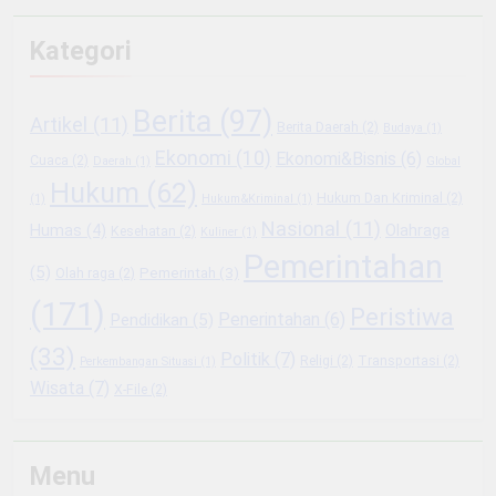
Kategori
Berita
(97)
Artikel
(11)
Berita Daerah
(2)
Budaya
(1)
Ekonomi
(10)
Ekonomi&Bisnis
(6)
Cuaca
(2)
Daerah
(1)
Global
Hukum
(62)
Hukum Dan Kriminal
(2)
(1)
Hukum&Kriminal
(1)
Nasional
(11)
Olahraga
Humas
(4)
Kesehatan
(2)
Kuliner
(1)
Pemerintahan
(5)
Pemerintah
(3)
Olah raga
(2)
(171)
Peristiwa
Penerintahan
(6)
Pendidikan
(5)
(33)
Politik
(7)
Religi
(2)
Transportasi
(2)
Perkembangan Situasi
(1)
Wisata
(7)
X-File
(2)
Menu