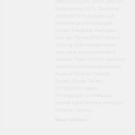
Program PPN DTP
HMS.002/I/DJPL-2025* BINTAN ,
Space
Dukung Daya Beli
Berita Humas (4/1)- Direktorat
1 Bulan Ago
Masyarakat Selama
Prabowo: Tidak Ada
Jenderal Perhubungan Laut
Periode Libur Sekolah
Negara yang Bisa
Kementerian Perhubungan
Bertahan Tanpa
3 Bulan Ago
melalui Pangkalan Penjagaan
Produksi Pangan
Laut dan Pantai (PPLP) Kelas II
yang
Berkesinambungan
Tanjung Uban mengamankan
satu kapal asing berbendera
Vanuatu, Fianit NYDH3, bersama
enam kru berkewarganegaraan
Rusia di Perairan Tanjung
Berakit, Bintan, Selasa
(31/12/2024) malam.
Penangkapan ini dilakukan
setelah kapal berlayar mengitari
Perairan Tanjung…
Read Full News