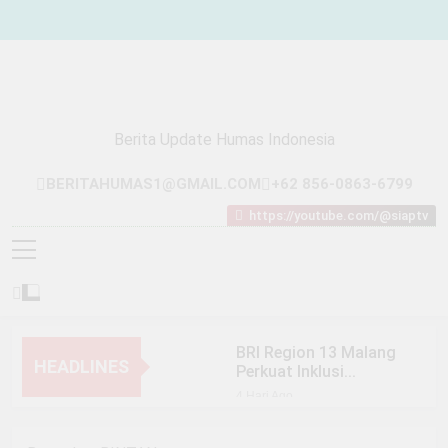
Skip
to
content
Berita Update Humas Indonesia
BERITAHUMAS1@GMAIL.COM
+62 856-0863-6799
https://youtube.com/@siaptv
BRI Region 13 Malang
HEADLINES
Perkuat Inklusi
Keuangan Lewat
4 Hari Ago
104.271 Agen BRILink
Fokus Pendidikan, BRI
Region 13 Malang Bangun