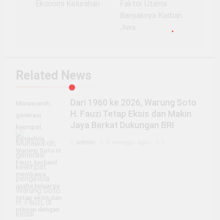
Ekonomi Kelurahan
Faktor Utama
Banyaknya Korban
Jiwa
Related News
Dari 1960 ke 2026, Warung Soto
Munawaroh,
H. Fauzi Tetap Eksis dan Makin
generasi
Jaya Berkat Dukungan BRI
keempat
pengelola
admin
3 minggu ago
0
Warung Soto H.
Fauzi, berhasil
membawa
usaha keluarga
tetap eksis dan
relevan dengan