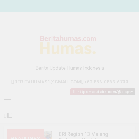
Skip
to
content
Berita Update Humas Indonesia
BERITAHUMAS1@GMAIL.COM
+62 856-0863-6799
https://youtube.com/@siaptv
BRI Region 13 Malang
HEADLINES