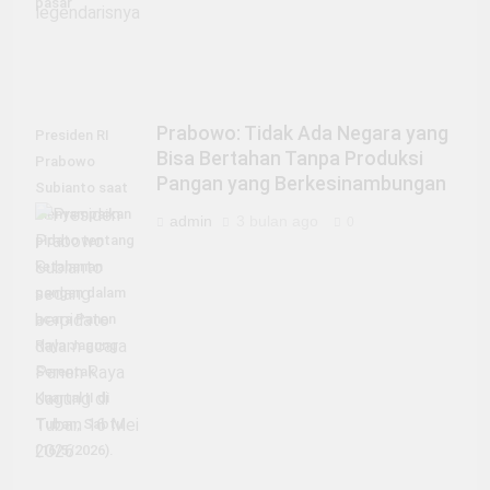
pasar
Prabowo: Tidak Ada Negara yang
Presiden RI
Bisa Bertahan Tanpa Produksi
Prabowo
Pangan yang Berkesinambungan
Subianto saat
menyampaikan
admin
3 bulan ago
0
pidato tentang
ketahanan
pangan dalam
acara Panen
Raya Jagung
Serentak
Kuartal II di
Tuban, Sabtu
(16/5/2026).