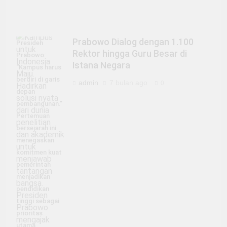
Prabowo Dialog dengan 1.100
Presiden
Rektor hingga Guru Besar di
Prabowo:
Istana Negara
“Kampus harus
berdiri di garis
admin
7 bulan ago
0
depan
pembangunan.”
Pertemuan
bersejarah ini
menegaskan
komitmen kuat
pemerintah
menjadikan
pendidikan
tinggi sebagai
prioritas
utama.