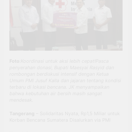
BRI Antar Bebek Bang
Alex Ekspansi hingga
3 Minggu Ago
Besuki dan
Kemenhub Pastikan
Kembangkan Coffee
Program PPN DTP
Space
Dukung Daya Beli
1 Bulan Ago
Masyarakat Selama
Prabowo: Tidak Ada
Periode Libur Sekolah
Negara yang Bisa
Bertahan Tanpa
3 Bulan Ago
Produksi Pangan
Foto
:
Koordinasi untuk aksi lebih cepat!Pasca
yang
Berkesinambungan
penyerahan donasi, Bupati Maesyai Rasyid dan
rombongan berdiskusi intensif dengan Ketua
Umum PMI Jusuf Kalla dan jajaran tentang kondisi
terbaru di lokasi bencana. JK menyampaikan
bahwa kebutuhan air bersih masih sangat
mendesak.
Tangerang
– Solidaritas Nyata, Rp1,5 Miliar untuk
Korban Bencana Sumatera Disalurkan via PMI