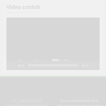
Video contoh
Pemutar
Video
00:00
08:26
PT. SIAP TELEVISI
Beranda
Redaksi
Artikel
Ekonomi
Hukum
Kesehatan