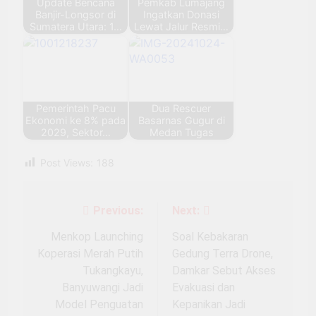
Update Bencana
Pemkab Lumajang
Banjir-Longsor di
Ingatkan Donasi
Sumatera Utara: 1…
Lewat Jalur Resmi…
Pemerintah Pacu
Dua Rescuer
Ekonomi ke 8% pada
Basarnas Gugur di
2029, Sektor…
Medan Tugas
Post Views:
188
Previous:
Next:
Navigasi
pos
Menkop Launching
Soal Kebakaran
Koperasi Merah Putih
Gedung Terra Drone,
Tukangkayu,
Damkar Sebut Akses
Banyuwangi Jadi
Evakuasi dan
Model Penguatan
Kepanikan Jadi