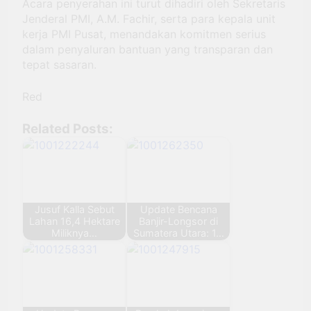
Acara penyerahan ini turut dihadiri oleh Sekretaris
Jenderal PMI, A.M. Fachir, serta para kepala unit
kerja PMI Pusat, menandakan komitmen serius
dalam penyaluran bantuan yang transparan dan
tepat sasaran.
Red
Related Posts:
Jusuf Kalla Sebut
Update Bencana
Lahan 16,4 Hektare
Banjir-Longsor di
Miliknya…
Sumatera Utara: 1…