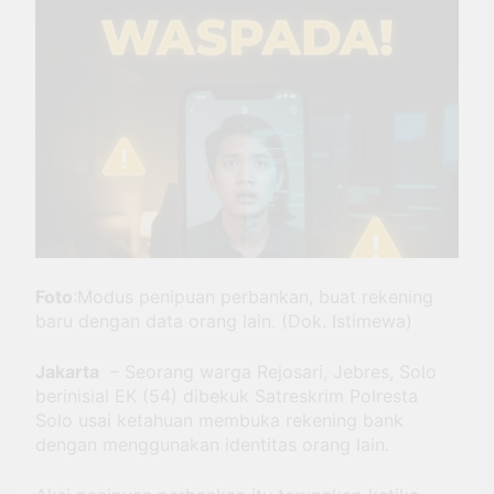
Berkat Dukungan BRI
Antar Bebek Bang Alex
Ekspansi hingga Besuki dan
3 Minggu Ago
Kembangkan Coffee Space
Kemenhub Pastikan
Program PPN DTP
Dukung Daya Beli
1 Bulan Ago
Masyarakat Selama
Prabowo: Tidak Ada
Periode Libur Sekolah
Negara yang Bisa
Bertahan Tanpa
3 Bulan Ago
Produksi Pangan
yang
Berkesinambungan
Foto
:Modus penipuan perbankan, buat rekening
baru dengan data orang lain. (Dok. Istimewa)
Jakarta
– Seorang warga Rejosari, Jebres, Solo
berinisial EK (54) dibekuk Satreskrim Polresta
Solo usai ketahuan membuka rekening bank
dengan menggunakan identitas orang lain.