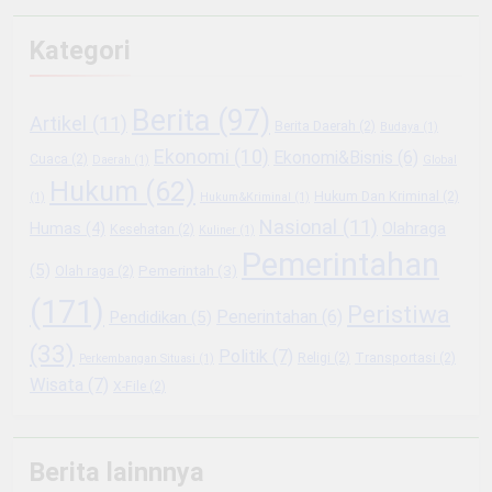
Kategori
Berita
(97)
Artikel
(11)
Berita Daerah
(2)
Budaya
(1)
Ekonomi
(10)
Ekonomi&Bisnis
(6)
Cuaca
(2)
Daerah
(1)
Global
Hukum
(62)
Hukum Dan Kriminal
(2)
(1)
Hukum&Kriminal
(1)
Nasional
(11)
Olahraga
Humas
(4)
Kesehatan
(2)
Kuliner
(1)
Pemerintahan
(5)
Pemerintah
(3)
Olah raga
(2)
(171)
Peristiwa
Penerintahan
(6)
Pendidikan
(5)
(33)
Politik
(7)
Religi
(2)
Transportasi
(2)
Perkembangan Situasi
(1)
Wisata
(7)
X-File
(2)
Berita lainnnya