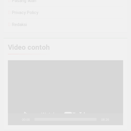
Pasang Iklan
Privacy Policy
Redaksi
Video contoh
Pemutar
Video
00:00
08:26