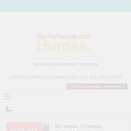
Skip
to
content
Berita Update Humas Indonesia
BERITAHUMAS1@GMAIL.COM
+62 856-0863-6799
https://youtube.com/@siaptv
BRI Region 13 Malang
HEADLINES