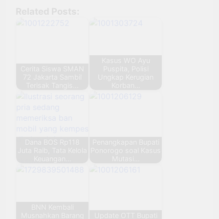
Related Posts:
Kasus WO Ayu
Cerita Siswa SMAN
Puspita, Polisi
72 Jakarta Sambil
Ungkap Kerugian
Terisak Tangis…
Korban…
Dana BOS Rp118
Penangkapan Bupati
Juta Raib, Tata Kelola
Ponorogo soal Kasus
Keuangan…
Mutasi…
BNN Kembali
Musnahkan Barang
Update OTT Bupati