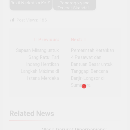
Bukti Narkotika Ke-9,
Ponorogo yang
…
Terjerat Skandal…
Post Views:
186
Previous:
Next:
Navigasi
pos
Sapaan Minang untuk
Pemerintah Kerahkan
Sang Ratu: Tari
4 Pesawat dan
Indang Hentikan
Bantuan Besar untuk
Langkah Máxima di
Tanggapi Bencana
Istana Merdeka
Banjir-Longsor di
Sumatera
Related News
Masa Darurat Diperpanjang: