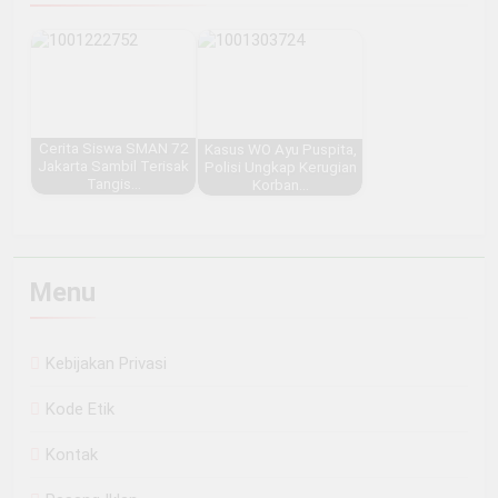
Cerita Siswa SMAN 72
Kasus WO Ayu Puspita,
Jakarta Sambil Terisak
Polisi Ungkap Kerugian
Tangis…
Korban…
Menu
Kebijakan Privasi
Kode Etik
Kontak