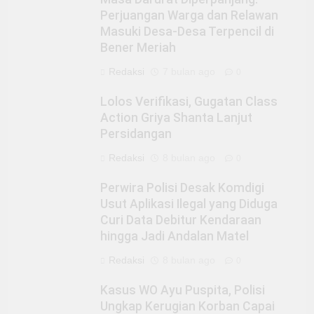
Perjuangan Warga dan Relawan
Masuki Desa-Desa Terpencil di
Bener Meriah
Redaksi
7 bulan ago
0
Lolos Verifikasi, Gugatan Class
Action Griya Shanta Lanjut
Persidangan
Redaksi
8 bulan ago
0
Perwira Polisi Desak Komdigi
Usut Aplikasi Ilegal yang Diduga
Curi Data Debitur Kendaraan
hingga Jadi Andalan Matel
Redaksi
8 bulan ago
0
Kasus WO Ayu Puspita, Polisi
Ungkap Kerugian Korban Capai