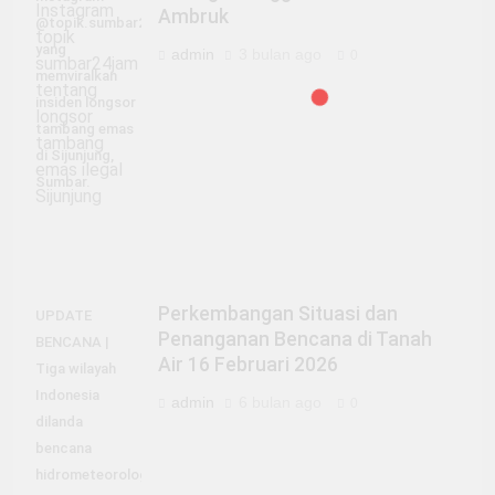
Ambruk
@topik.sumbar24jam
yang
admin
3 bulan ago
0
memviralkan
insiden longsor
tambang emas
di Sijunjung,
Sumbar.
Perkembangan Situasi dan
UPDATE
Penanganan Bencana di Tanah
BENCANA |
Air 16 Februari 2026
Tiga wilayah
Indonesia
admin
6 bulan ago
0
dilanda
bencana
hidrometeorologi