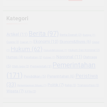
untuk:
Kategori
Berita
(97)
Artikel
(11)
Berita Daerah
(2)
Budaya
(1)
Ekonomi
(10)
Ekonomi&Bisnis
(6)
Cuaca
(2)
Daerah
(1)
Global
Hukum
(62)
Hukum Dan Kriminal
(2)
(1)
Hukum&Kriminal
(1)
Nasional
(11)
Olahraga
Humas
(4)
Kesehatan
(2)
Kuliner
(1)
Pemerintahan
(5)
Pemerintah
(3)
Olah raga
(2)
(171)
Peristiwa
Penerintahan
(6)
Pendidikan
(5)
(33)
Politik
(7)
Religi
(2)
Transportasi
(2)
Perkembangan Situasi
(1)
Wisata
(7)
X-File
(2)