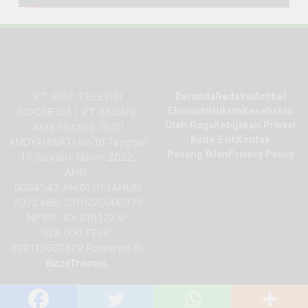
PT. SIAP TELEVISI
Beranda
Redaksi
Artikel
INDONESIA ( PT BADAN),
Ekonomi
Hukum
Kesehatan
Olah Raga
Kebijakan Privasi
Akta Notaris: SUSI
Kode Etik
Kontak
ANDYAHWATI No.10 Tanggal
Pasang Iklan
Privacy Policy
17 Januari Tahun 2022,
AHU-
0004543.AH.01.01.TAHUN
2022 NIB: 2510220000376
NPWP :63.019.122.9-
628.000 TELP:
628113607579 Powered By
.
BlazeThemes