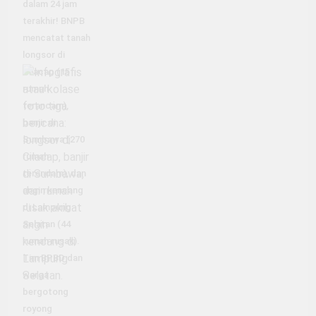
dalam 24 jam
terakhir! BNPB
mencatat tanah
longsor di
Cilacap (15
rumah
terancam),
banjir di
Sumbawa (270
rumah
terendam), dan
angin kencang
di Lampung
Selatan (44
rumah rusak).
Tim BPBD dan
warga
bergotong
royong