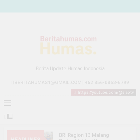
Skip
to
content
Berita Update Humas Indonesia
BERITAHUMAS1@GMAIL.COM
+62 856-0863-6799
https://youtube.com/@siaptv
BRI Region 13 Malang
HEADLINES