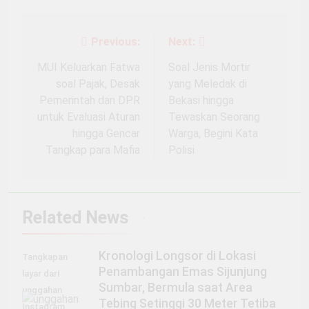
Previous:
Next:
Navigasi
pos
MUI Keluarkan Fatwa
Soal Jenis Mortir
soal Pajak, Desak
yang Meledak di
Pemerintah dan DPR
Bekasi hingga
untuk Evaluasi Aturan
Tewaskan Seorang
hingga Gencar
Warga, Begini Kata
Tangkap para Mafia
Polisi
Related News
Kronologi Longsor di Lokasi
Tangkapan
Penambangan Emas Sijunjung
layar dari
Sumbar, Bermula saat Area
unggahan
Tebing Setinggi 30 Meter Tetiba
Instagram