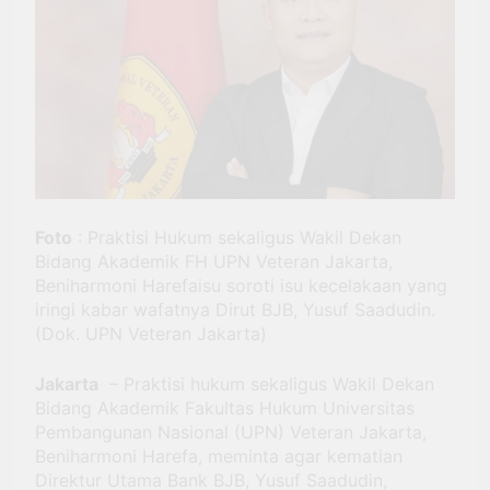
BRI Antar Bebek Bang
Alex Ekspansi hingga
3 Minggu Ago
Besuki dan
Kemenhub Pastikan
Kembangkan Coffee
Program PPN DTP
Space
Dukung Daya Beli
1 Bulan Ago
Masyarakat Selama
Prabowo: Tidak Ada
Periode Libur Sekolah
Negara yang Bisa
Bertahan Tanpa
3 Bulan Ago
Produksi Pangan
yang
Foto
: Praktisi Hukum sekaligus Wakil Dekan
Berkesinambungan
Bidang Akademik FH UPN Veteran Jakarta,
Beniharmoni Harefaisu soroti isu kecelakaan yang
iringi kabar wafatnya Dirut BJB, Yusuf Saadudin.
(Dok. UPN Veteran Jakarta)
Jakarta
– Praktisi hukum sekaligus Wakil Dekan
Bidang Akademik Fakultas Hukum Universitas
Pembangunan Nasional (UPN) Veteran Jakarta,
Beniharmoni Harefa, meminta agar kematian
Direktur Utama Bank BJB, Yusuf Saadudin,