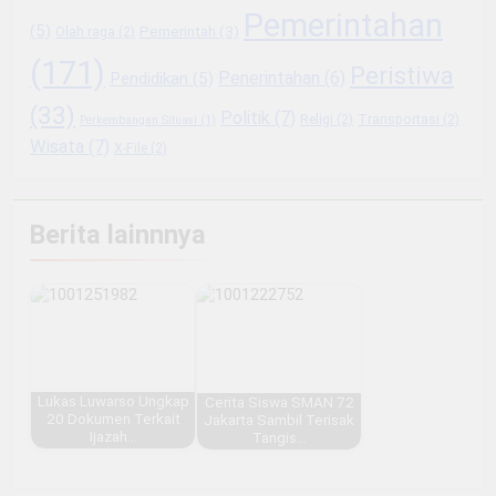
Pemerintahan
(5)
Pemerintah
(3)
Olah raga
(2)
(171)
Peristiwa
Penerintahan
(6)
Pendidikan
(5)
(33)
Politik
(7)
Religi
(2)
Transportasi
(2)
Perkembangan Situasi
(1)
Wisata
(7)
X-File
(2)
Berita lainnnya
Lukas Luwarso Ungkap
Cerita Siswa SMAN 72
20 Dokumen Terkait
Jakarta Sambil Terisak
Ijazah…
Tangis…