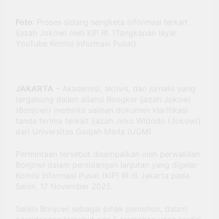
Antar Bebek Bang Alex
Ekspansi hingga Besuki dan
Foto
: Proses sidang sengketa informasi terkait
3 Minggu Ago
Kembangkan Coffee Space
Kemenhub Pastikan
ijazah Jokowi oleh KIP RI. (Tangkapan layar
Program PPN DTP
YouTube Komisi Informasi Pusat)
Dukung Daya Beli
1 Bulan Ago
Masyarakat Selama
Prabowo: Tidak Ada
Periode Libur Sekolah
Negara yang Bisa
Bertahan Tanpa
3 Bulan Ago
JAKARTA
– Akademisi, aktivis, dan jurnalis yang
Produksi Pangan
tergabung dalam aliansi Bongkar Ijazah Jokowi
yang
(Bonjowi) meminta salinan dokumen klarifikasi
Berkesinambungan
tanda terima terkait ijazah Joko Widodo (Jokowi)
dari Universitas Gadjah Mada (UGM).
Permintaan tersebut disampaikan oleh perwakilan
Bonjowi dalam persidangan lanjutan yang digelar
Komisi Informasi Pusat (KIP) RI di Jakarta pada
Senin, 17 November 2025.
Selain Bonjowi sebagai pihak pemohon, dalam