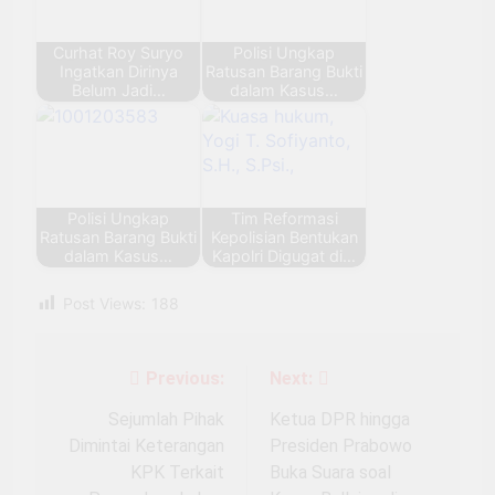
Curhat Roy Suryo
Polisi Ungkap
Ingatkan Dirinya
Ratusan Barang Bukti
Belum Jadi…
dalam Kasus…
Polisi Ungkap
Tim Reformasi
Ratusan Barang Bukti
Kepolisian Bentukan
dalam Kasus…
Kapolri Digugat di…
Post Views:
188
Previous:
Next:
Navigasi
pos
Sejumlah Pihak
Ketua DPR hingga
Dimintai Keterangan
Presiden Prabowo
KPK Terkait
Buka Suara soal