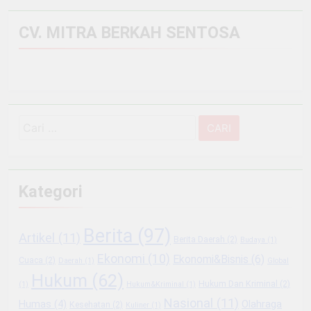
CV. MITRA BERKAH SENTOSA
Cari
untuk:
Kategori
Berita
(97)
Artikel
(11)
Berita Daerah
(2)
Budaya
(1)
Ekonomi
(10)
Ekonomi&Bisnis
(6)
Cuaca
(2)
Daerah
(1)
Global
Hukum
(62)
Hukum Dan Kriminal
(2)
(1)
Hukum&Kriminal
(1)
Nasional
(11)
Olahraga
Humas
(4)
Kesehatan
(2)
Kuliner
(1)