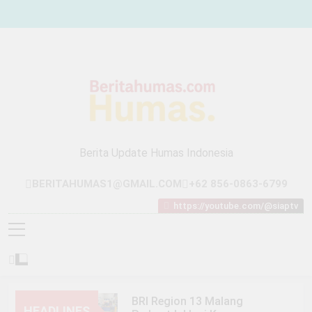
Skip
to
content
Berita Update Humas Indonesia
BERITAHUMAS1@GMAIL.COM
+62 856-0863-6799
https://youtube.com/@siaptv
BRI Region 13 Malang
HEADLINES