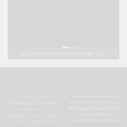
Video
00:00
08:26
PT. SIAP TELEVISI
Beranda
Redaksi
Artikel
INDONESIA ( PT BADAN),
Ekonomi
Hukum
Kesehatan
Olah Raga
Kebijakan Privasi
Akta Notaris: SUSI
Kode Etik
Kontak
ANDYAHWATI No.10 Tanggal
Pasang Iklan
Privacy Policy
17 Januari Tahun 2022,