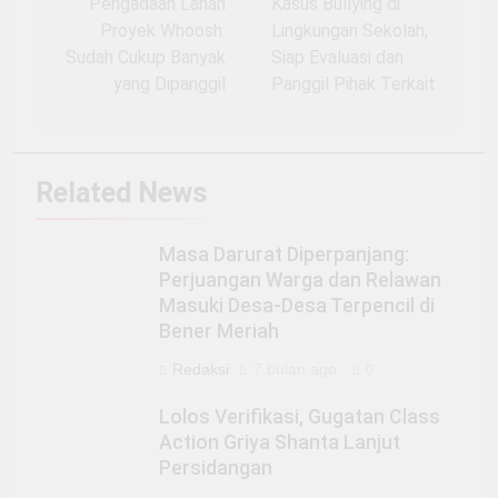
Pengadaan Lahan
Kasus Bullying di
Proyek Whoosh:
Lingkungan Sekolah,
Sudah Cukup Banyak
Siap Evaluasi dan
yang Dipanggil
Panggil Pihak Terkait
Related News
Masa Darurat Diperpanjang:
Perjuangan Warga dan Relawan
Masuki Desa-Desa Terpencil di
Bener Meriah
Redaksi
7 bulan ago
0
Lolos Verifikasi, Gugatan Class
Action Griya Shanta Lanjut
Persidangan