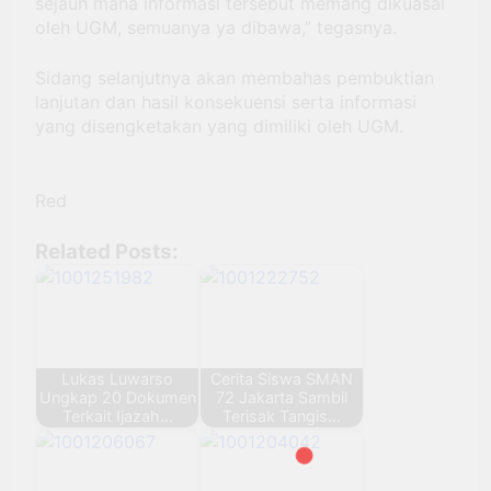
sejauh mana informasi tersebut memang dikuasai
oleh UGM, semuanya ya dibawa,” tegasnya.
Sidang selanjutnya akan membahas pembuktian
lanjutan dan hasil konsekuensi serta informasi
yang disengketakan yang dimiliki oleh UGM.
Red
Related Posts:
Lukas Luwarso
Cerita Siswa SMAN
Ungkap 20 Dokumen
72 Jakarta Sambil
Terkait Ijazah…
Terisak Tangis…