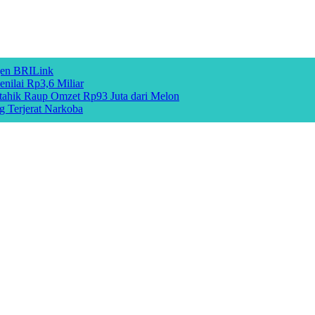
gen BRILink
nilai Rp3,6 Miliar
hik Raup Omzet Rp93 Juta dari Melon
g Terjerat Narkoba