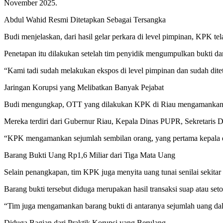
November 2025.
Abdul Wahid Resmi Ditetapkan Sebagai Tersangka
Budi menjelaskan, dari hasil gelar perkara di level pimpinan, KPK t
Penetapan itu dilakukan setelah tim penyidik mengumpulkan bukti 
“Kami tadi sudah melakukan ekspos di level pimpinan dan sudah dite
Jaringan Korupsi yang Melibatkan Banyak Pejabat
Budi mengungkap, OTT yang dilakukan KPK di Riau mengamankan t
Mereka terdiri dari Gubernur Riau, Kepala Dinas PUPR, Sekretaris D
“KPK mengamankan sejumlah sembilan orang, yang pertama kepala d
Barang Bukti Uang Rp1,6 Miliar dari Tiga Mata Uang
Selain penangkapan, tim KPK juga menyita uang tunai senilai sekitar 
Barang bukti tersebut diduga merupakan hasil transaksi suap atau se
“Tim juga mengamankan barang bukti di antaranya sejumlah uang dalam
Diduga Bagian dari Praktik Korupsi yang Berulang