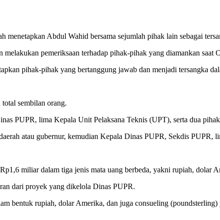
elah menetapkan Abdul Wahid bersama sejumlah pihak lain sebagai ters
dan melakukan pemeriksaan terhadap pihak-pihak yang diamankan saat 
tapkan pihak-pihak yang bertanggung jawab dan menjadi tersangka dala
otal sembilan orang.
inas PUPR, lima Kepala Unit Pelaksana Teknis (UPT), serta dua pihak
aerah atau gubernur, kemudian Kepala Dinas PUPR, Sekdis PUPR, lima
Rp1,6 miliar dalam tiga jenis mata uang berbeda, yakni rupiah, dolar A
toran dari proyek yang dikelola Dinas PUPR.
 bentuk rupiah, dolar Amerika, dan juga consueling (poundsterling) yan