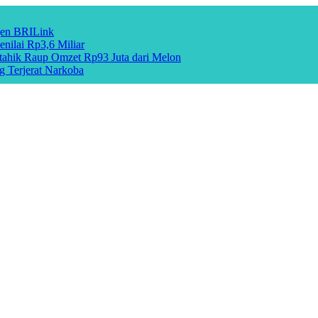
gen BRILink
nilai Rp3,6 Miliar
hik Raup Omzet Rp93 Juta dari Melon
g Terjerat Narkoba