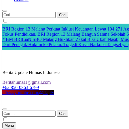
Cari
untuk:
BRI Region 13 Malang Perkuat Inklusi Keuangan Lewat 104.271 A
Fokus Pendidikan, BRI Region 13 Malang Bangun Sarana Sekolah Se
YBM BRILiaN SBO Malang Buktikan Zakat Bisa Ubah Nasib, Musta
Dari Penegak Hukum ke Pelaku: Tragedi Kasat Narkoba Tangsel yan
Berita Update Humas Indonesia
Beritahumas1@gmail.com
+62 856-0863-6799
https://youtube.com/@siaptv
Cari
untuk:
Menu