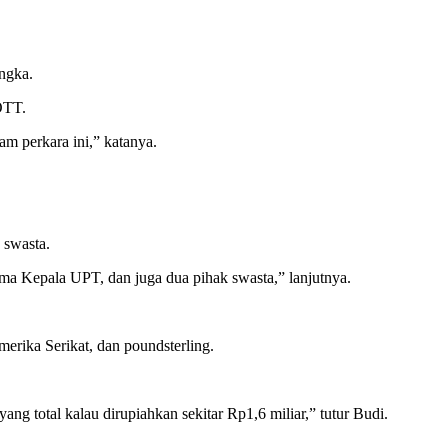
angka.
OTT.
m perkara ini,” katanya.
 swasta.
 Kepala UPT, dan juga dua pihak swasta,” lanjutnya.
merika Serikat, dan poundsterling.
g total kalau dirupiahkan sekitar Rp1,6 miliar,” tutur Budi.