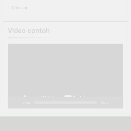
Redaksi
Video contoh
Pemutar
Video
00:00
08:26