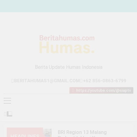
Skip
to
content
Berita Update Humas Indonesia
BERITAHUMAS1@GMAIL.COM
+62 856-0863-6799
https://youtube.com/@siaptv
BRI Region 13 Malang
HEADLINES