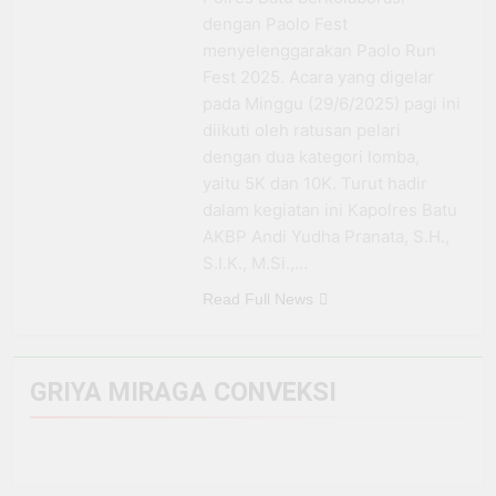
BRI Antar Bebek Bang
dengan Paolo Fest
Alex Ekspansi hingga
3 Minggu Ago
menyelenggarakan Paolo Run
Besuki dan
Kemenhub Pastikan
Fest 2025. Acara yang digelar
Kembangkan Coffee
Program PPN DTP
pada Minggu (29/6/2025) pagi ini
Space
Dukung Daya Beli
1 Bulan Ago
diikuti oleh ratusan pelari
Masyarakat Selama
Prabowo: Tidak Ada
Periode Libur Sekolah
dengan dua kategori lomba,
Negara yang Bisa
yaitu 5K dan 10K. Turut hadir
Bertahan Tanpa
3 Bulan Ago
Produksi Pangan
dalam kegiatan ini Kapolres Batu
yang
AKBP Andi Yudha Pranata, S.H.,
Berkesinambungan
S.I.K., M.Si.,…
Read Full News
GRIYA MIRAGA CONVEKSI