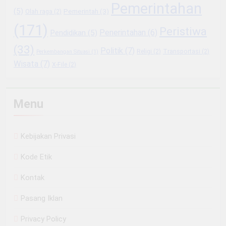
Pemerintahan
(5)
Pemerintah
(3)
Olah raga
(2)
(171)
Peristiwa
Penerintahan
(6)
Pendidikan
(5)
(33)
Politik
(7)
Religi
(2)
Transportasi
(2)
Perkembangan Situasi
(1)
Wisata
(7)
X-File
(2)
Menu
Kebijakan Privasi
Kode Etik
Kontak
Pasang Iklan
Privacy Policy