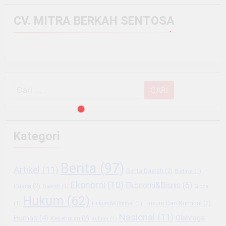
CV. MITRA BERKAH SENTOSA
Cari
untuk:
Kategori
Berita
(97)
Artikel
(11)
Berita Daerah
(2)
Budaya
(1)
Ekonomi
(10)
Ekonomi&Bisnis
(6)
Cuaca
(2)
Daerah
(1)
Global
Hukum
(62)
Hukum Dan Kriminal
(2)
(1)
Hukum&Kriminal
(1)
Nasional
(11)
Olahraga
Humas
(4)
Kesehatan
(2)
Kuliner
(1)