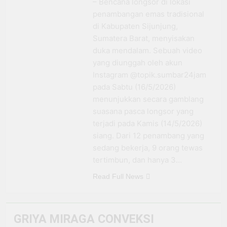
– Bencana longsor di lokasi
Antar Bebek Bang Alex
penambangan emas tradisional
Ekspansi hingga Besuki dan
3 Minggu Ago
di Kabupaten Sijunjung,
Kembangkan Coffee Space
Kemenhub Pastikan
Sumatera Barat, menyisakan
Program PPN DTP
duka mendalam. Sebuah video
Dukung Daya Beli
1 Bulan Ago
Masyarakat Selama
yang diunggah oleh akun
Prabowo: Tidak Ada
Periode Libur Sekolah
Instagram @topik.sumbar24jam
Negara yang Bisa
Bertahan Tanpa
pada Sabtu (16/5/2026)
3 Bulan Ago
Produksi Pangan
menunjukkan secara gamblang
yang
suasana pasca longsor yang
Berkesinambungan
terjadi pada Kamis (14/5/2026)
siang. Dari 12 penambang yang
sedang bekerja, 9 orang tewas
tertimbun, dan hanya 3…
Read Full News
GRIYA MIRAGA CONVEKSI