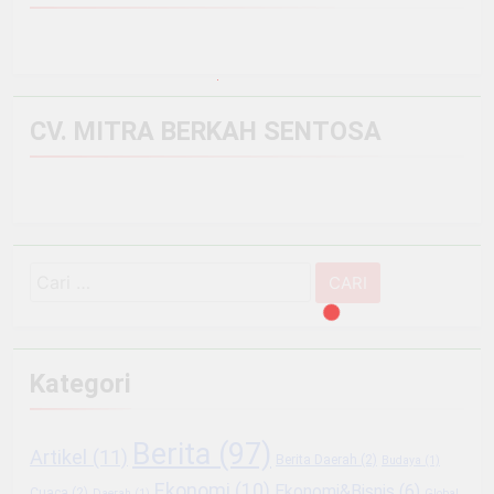
CV. MITRA BERKAH SENTOSA
Cari
untuk:
Kategori
Berita
(97)
Artikel
(11)
Berita Daerah
(2)
Budaya
(1)
Ekonomi
(10)
Ekonomi&Bisnis
(6)
Cuaca
(2)
Daerah
(1)
Global