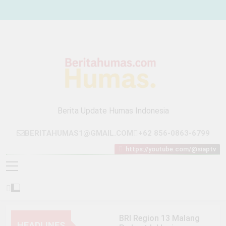
Skip
to
content
Berita Update Humas Indonesia
BERITAHUMAS1@GMAIL.COM
+62 856-0863-6799
https://youtube.com/@siaptv
BRI Region 13 Malang
HEADLINES