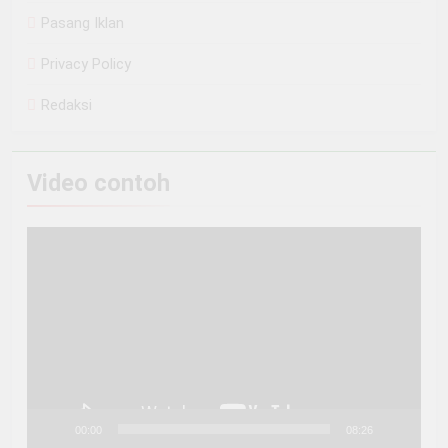
Pasang Iklan
Privacy Policy
Redaksi
Video contoh
Pemutar
Video
00:00
08:26