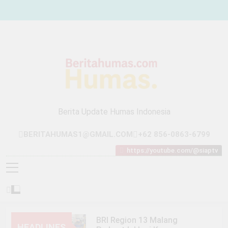
Skip
to
content
Berita Update Humas Indonesia
BERITAHUMAS1@GMAIL.COM
+62 856-0863-6799
https://youtube.com/@siaptv
BRI Region 13 Malang
HEADLINES