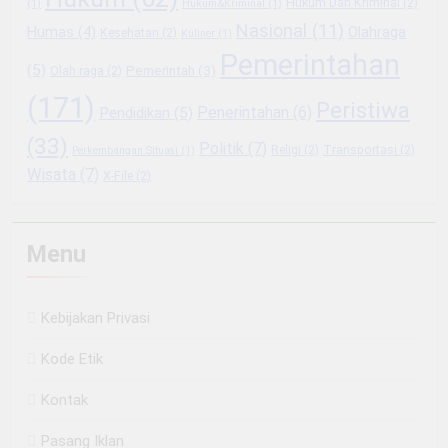
Hukum Dan Kriminal
(2)
(1)
Hukum&Kriminal
(1)
Nasional
(11)
Olahraga
Humas
(4)
Kesehatan
(2)
Kuliner
(1)
Pemerintahan
(5)
Pemerintah
(3)
Olah raga
(2)
(171)
Peristiwa
Penerintahan
(6)
Pendidikan
(5)
(33)
Politik
(7)
Religi
(2)
Transportasi
(2)
Perkembangan Situasi
(1)
Wisata
(7)
X-File
(2)
Menu
Kebijakan Privasi
Kode Etik
Kontak
Pasang Iklan