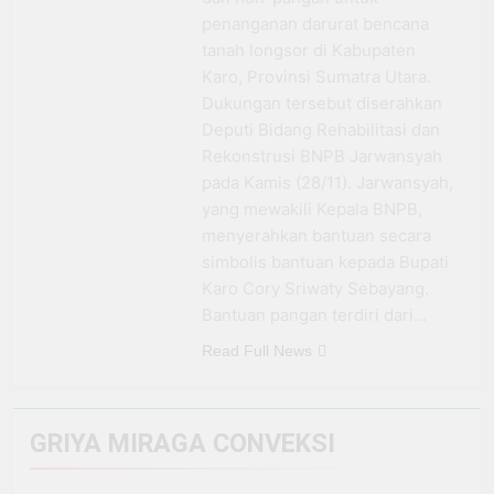
Berkat Dukungan BRI
BRI Antar Bebek Bang
penanganan darurat bencana
Alex Ekspansi hingga
3 Minggu Ago
tanah longsor di Kabupaten
Besuki dan
Kemenhub Pastikan
Karo, Provinsi Sumatra Utara.
Kembangkan Coffee
Program PPN DTP
Dukungan tersebut diserahkan
Space
Dukung Daya Beli
1 Bulan Ago
Deputi Bidang Rehabilitasi dan
Masyarakat Selama
Prabowo: Tidak Ada
Periode Libur Sekolah
Rekonstrusi BNPB Jarwansyah
Negara yang Bisa
pada Kamis (28/11). Jarwansyah,
Bertahan Tanpa
3 Bulan Ago
Produksi Pangan
yang mewakili Kepala BNPB,
yang
menyerahkan bantuan secara
Berkesinambungan
simbolis bantuan kepada Bupati
Karo Cory Sriwaty Sebayang.
Bantuan pangan terdiri dari…
Read Full News
GRIYA MIRAGA CONVEKSI