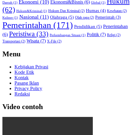
Hukum
Ekonomi
(10)
Ekonomi&Bisnis
(6)
Daerah
(1)
Global
(1)
(62)
Humas
(4)
Hukum Dan Kriminal
(2)
Kesehatan
(2)
Hukum&Kriminal
(1)
Nasional
(11)
Olahraga
(5)
Pemerintah
(3)
Olah raga
(2)
Kuliner
(1)
Pemerintahan
(171)
Pendidikan
(5)
Penerintahan
Peristiwa
(33)
Politik
(7)
(6)
Religi
(2)
Perkembangan Situasi
(1)
Wisata
(7)
Transportasi
(2)
X-File
(2)
Menu
Kebijakan Privasi
Kode Etik
Kontak
Pasang Iklan
Privacy Policy
Redaksi
Video contoh