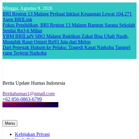
Skip
Minggu, Agustus 9, 2026
to
BRI Region 13 Malang Perkuat Inklusi Keuangan Lewat 104.271
content
Agen BRILink
Fokus Pendidikan, BRI Region 13 Malang Bangun Sarana Sekolah
Senilai Rp3,6 Miliar
YBM BRILiaN SBO Malang Buktikan Zakat Bisa Ubah Nasib,
Mustahik Raup Omzet Rp93 Juta dari Melon
Dari Penegak Hukum ke Pelaku: Tragedi Kasat Narkoba Tangsel
yang Terjerat Narkoba
Berita Update Humas Indonesia
Beritahumas1@gmail.com
+62 856-0863-6799
https://youtube.com/@siaptv
Menu
Kebijakan Privasi