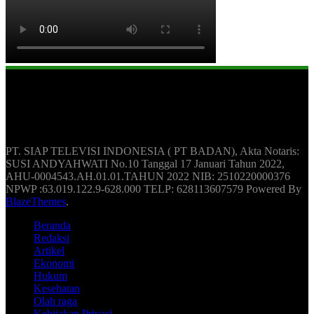
Berita Update Humas Indonesia
PT. SIAP TELEVISI INDONESIA ( PT BADAN), Akta Notaris:
SUSI ANDYAHWATI No.10 Tanggal 17 Januari Tahun 2022,
AHU-0004543.AH.01.01.TAHUN 2022 NIB: 2510220000376
NPWP :63.019.122.9-628.000 TELP: 628113607579 Powered By
BlazeThemes
.
Beranda
Redaksi
Artikel
Ekonomi
Hukum
Kesehatan
Olah raga
Kebijakan Privasi