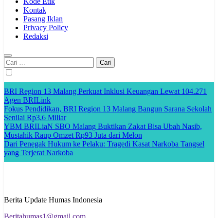
Kode Etik
Kontak
Pasang Iklan
Privacy Policy
Redaksi
Cari
untuk:
BRI Region 13 Malang Perkuat Inklusi Keuangan Lewat 104.271
Agen BRILink
Fokus Pendidikan, BRI Region 13 Malang Bangun Sarana Sekolah
Senilai Rp3,6 Miliar
YBM BRILiaN SBO Malang Buktikan Zakat Bisa Ubah Nasib,
Mustahik Raup Omzet Rp93 Juta dari Melon
Dari Penegak Hukum ke Pelaku: Tragedi Kasat Narkoba Tangsel
yang Terjerat Narkoba
Berita Update Humas Indonesia
Beritahumas1@gmail.com