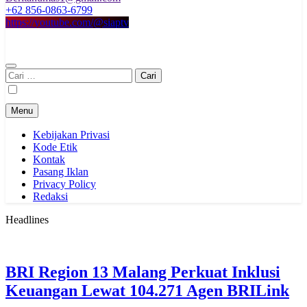
+62 856-0863-6799
https://youtube.com/@siaptv
Cari
untuk:
Menu
Kebijakan Privasi
Kode Etik
Kontak
Pasang Iklan
Privacy Policy
Redaksi
Headlines
BRI Region 13 Malang Perkuat Inklusi
Keuangan Lewat 104.271 Agen BRILink