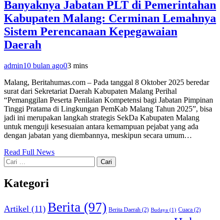
Banyaknya Jabatan PLT di Pemerintahan
Kabupaten Malang: Cerminan Lemahnya
Sistem Perencanaan Kepegawaian
Daerah
admin
10 bulan ago
0
3 mins
Malang, Beritahumas.com – Pada tanggal 8 Oktober 2025 beredar
surat dari Sekretariat Daerah Kabupaten Malang Perihal
“Pemanggilan Peserta Penilaian Kompetensi bagi Jabatan Pimpinan
Tinggi Pratama di Lingkungan PemKab Malang Tahun 2025”, bisa
jadi ini merupakan langkah strategis SekDa Kabupaten Malang
untuk menguji kesesuaian antara kemampuan pejabat yang ada
dengan jabatan yang diembannya, meskipun secara umum…
Read Full News
Cari
untuk:
Kategori
Berita
(97)
Artikel
(11)
Berita Daerah
(2)
Cuaca
(2)
Budaya
(1)