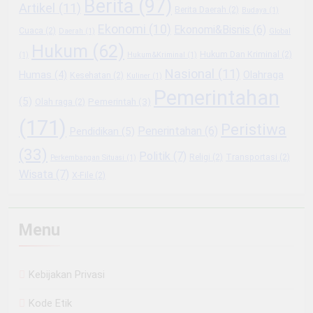
Berita
(97)
Artikel
(11)
Berita Daerah
(2)
Budaya
(1)
Ekonomi
(10)
Ekonomi&Bisnis
(6)
Cuaca
(2)
Daerah
(1)
Global
Hukum
(62)
Hukum Dan Kriminal
(2)
(1)
Hukum&Kriminal
(1)
Nasional
(11)
Olahraga
Humas
(4)
Kesehatan
(2)
Kuliner
(1)
Pemerintahan
(5)
Pemerintah
(3)
Olah raga
(2)
(171)
Peristiwa
Penerintahan
(6)
Pendidikan
(5)
(33)
Politik
(7)
Religi
(2)
Transportasi
(2)
Perkembangan Situasi
(1)
Wisata
(7)
X-File
(2)
Menu
Kebijakan Privasi
Kode Etik