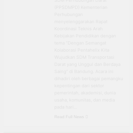
SDM Perhubungan Darat
BRI Antar Bebek Bang
(PPSDMPD) Kementerian
Alex Ekspansi hingga
3 Minggu Ago
Perhubungan
Besuki dan
Kemenhub Pastikan
menyelenggarakan Rapat
Kembangkan Coffee
Program PPN DTP
Space
Koordinasi Teknis Arah
Dukung Daya Beli
1 Bulan Ago
Kebijakan Pendidikan dengan
Masyarakat Selama
Prabowo: Tidak Ada
Periode Libur Sekolah
tema “Dengan Semangat
Negara yang Bisa
Kolaborasi Pentahelix Kita
Bertahan Tanpa
3 Bulan Ago
Produksi Pangan
Wujudkan SDM Transportasi
yang
Darat yang Unggul dan Berdaya
Berkesinambungan
Saing” di Bandung. Acara ini
dihadiri oleh berbagai pemangku
kepentingan dari sektor
pemerintah, akademisi, dunia
usaha, komunitas, dan media
pada hari…
Read Full News