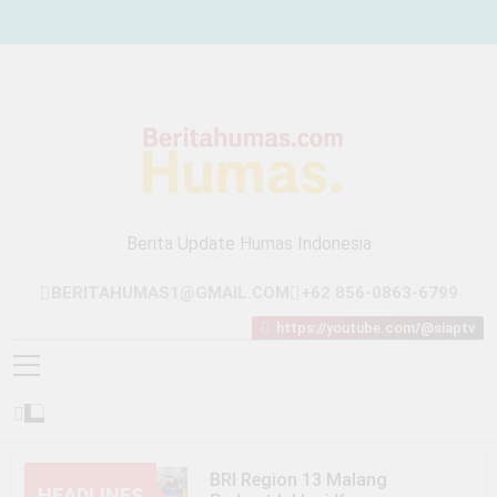
Skip
to
content
Berita Update Humas Indonesia
BERITAHUMAS1@GMAIL.COM
+62 856-0863-6799
https://youtube.com/@siaptv
BRI Region 13 Malang
HEADLINES