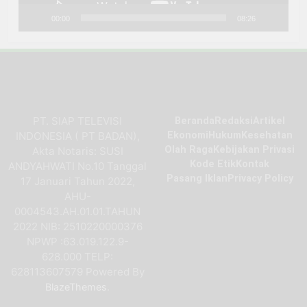
00:00
08:26
PT. SIAP TELEVISI
Beranda
Redaksi
Artikel
INDONESIA ( PT BADAN),
Ekonomi
Hukum
Kesehatan
Olah Raga
Kebijakan Privasi
Akta Notaris: SUSI
Kode Etik
Kontak
ANDYAHWATI No.10 Tanggal
Pasang Iklan
Privacy Policy
17 Januari Tahun 2022,
AHU-
0004543.AH.01.01.TAHUN
2022 NIB: 2510220000376
NPWP :63.019.122.9-
628.000 TELP:
628113607579 Powered By
.
BlazeThemes