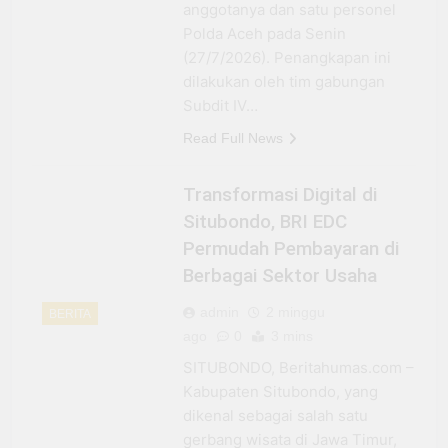
anggotanya dan satu personel
Polda Aceh pada Senin
(27/7/2026). Penangkapan ini
dilakukan oleh tim gabungan
Subdit IV…
Read Full News
Transformasi Digital di
Situbondo, BRI EDC
Permudah Pembayaran di
Berbagai Sektor Usaha
admin
2 minggu
BERITA
ago
0
3 mins
SITUBONDO, Beritahumas.com –
Kabupaten Situbondo, yang
dikenal sebagai salah satu
gerbang wisata di Jawa Timur,