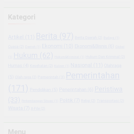
Kategori
Berita
(97)
Artikel
(11)
Berita Daerah
(2)
Budaya
(1)
Ekonomi
(10)
Ekonomi&Bisnis
(6)
Cuaca
(2)
Daerah
(1)
Global
Hukum
(62)
Hukum Dan Kriminal
(2)
(1)
Hukum&Kriminal
(1)
Nasional
(11)
Olahraga
Humas
(4)
Kesehatan
(2)
Kuliner
(1)
Pemerintahan
(5)
Pemerintah
(3)
Olah raga
(2)
(171)
Peristiwa
Penerintahan
(6)
Pendidikan
(5)
(33)
Politik
(7)
Religi
(2)
Transportasi
(2)
Perkembangan Situasi
(1)
Wisata
(7)
X-File
(2)
Menu