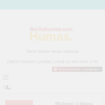
Skip
to
content
Berita Update Humas Indonesia
BERITAHUMAS1@GMAIL.COM
+62 856-0863-6799
https://youtube.com/@siaptv
BRI Region 13 Malang