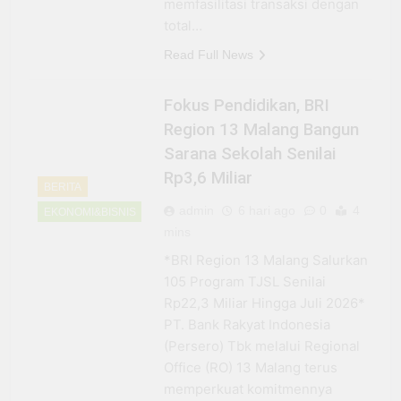
memfasilitasi transaksi dengan
total…
Read Full News
Fokus Pendidikan, BRI
Region 13 Malang Bangun
Sarana Sekolah Senilai
Rp3,6 Miliar
BERITA
admin
6 hari ago
0
4
EKONOMI&BISNIS
mins
*BRI Region 13 Malang Salurkan
105 Program TJSL Senilai
Rp22,3 Miliar Hingga Juli 2026*
PT. Bank Rakyat Indonesia
(Persero) Tbk melalui Regional
Office (RO) 13 Malang terus
memperkuat komitmennya