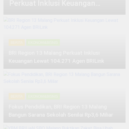
Perkuat Inklusi Keuangan
Dukungan Kupedes
Berkat Dukungan BRI
BRI Antar Bebek Bang
Lewat 104.271 Agen BRILink
Alex Ekspansi hingga
3 Minggu Ago
Besuki dan
Kemenhub Pastikan
Kembangkan Coffee
Program PPN DTP
Space
Dukung Daya Beli
1 Bulan Ago
Masyarakat Selama
Prabowo: Tidak Ada
BERITA
EKONOMI&BISNIS
Periode Libur Sekolah
Negara yang Bisa
Bertahan Tanpa
BRI Region 13 Malang Perkuat Inklusi
3 Bulan Ago
Produksi Pangan
Keuangan Lewat 104.271 Agen BRILink
yang
Berkesinambungan
BERITA
EKONOMI&BISNIS
Fokus Pendidikan, BRI Region 13 Malang
Bangun Sarana Sekolah Senilai Rp3,6 Miliar