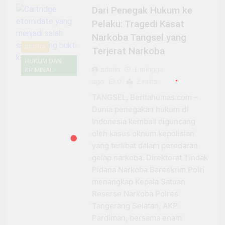
Dari Penegak Hukum ke
Pelaku: Tragedi Kasat
Narkoba Tangsel yang
BERITA
Terjerat Narkoba
HUKUM DAN
admin
1 minggu
KRIMINAL
ago
0
2 mins
TANGSEL, Beritahumas.com –
Dunia penegakan hukum di
Indonesia kembali diguncang
oleh kasus oknum kepolisian
yang terlibat dalam peredaran
gelap narkoba. Direktorat Tindak
Pidana Narkoba Bareskrim Polri
menangkap Kepala Satuan
Reserse Narkoba Polres
Tangerang Selatan, AKP
Pardiman, bersama enam