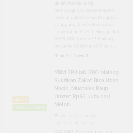
dalam mendukung
pembangunan berkelanjutan
melalui pelaksanaan Program
Tanggung Jawab Sosial dan
Lingkungan (TJSL). Hingga Juli
2026, BRI Region 13 Malang
bersama 25 Branch Office di…
Read Full News
YBM BRILiaN SBO Malang
Buktikan Zakat Bisa Ubah
Nasib, Mustahik Raup
Omzet Rp93 Juta dari
BERITA
Melon
EKONOMI&BISNIS
admin
1 minggu
ago
0
3 mins
MALANG, Beritahumas.com –