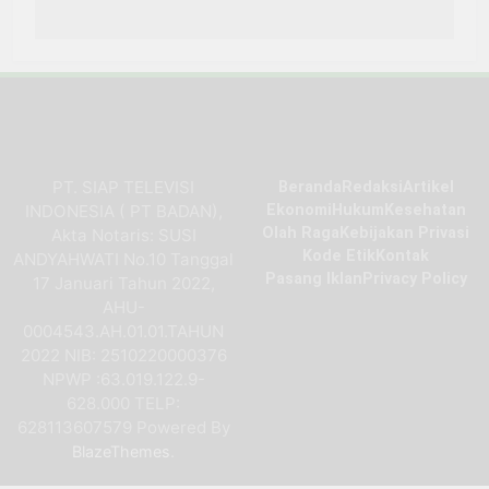
PT. SIAP TELEVISI
Beranda
Redaksi
Artikel
INDONESIA ( PT BADAN),
Ekonomi
Hukum
Kesehatan
Olah Raga
Kebijakan Privasi
Akta Notaris: SUSI
Kode Etik
Kontak
ANDYAHWATI No.10 Tanggal
Pasang Iklan
Privacy Policy
17 Januari Tahun 2022,
AHU-
0004543.AH.01.01.TAHUN
2022 NIB: 2510220000376
NPWP :63.019.122.9-
628.000 TELP:
628113607579 Powered By
.
BlazeThemes